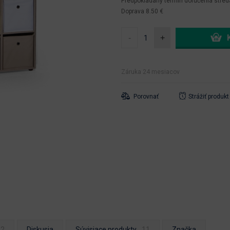
Predpokladaný termín doručenia
stred
Doprava 8.50 €
-
+
Záruka 24 mesiacov
Porovnať
Strážiť produkt
Diskusia
Súvisiace produkty
Značka