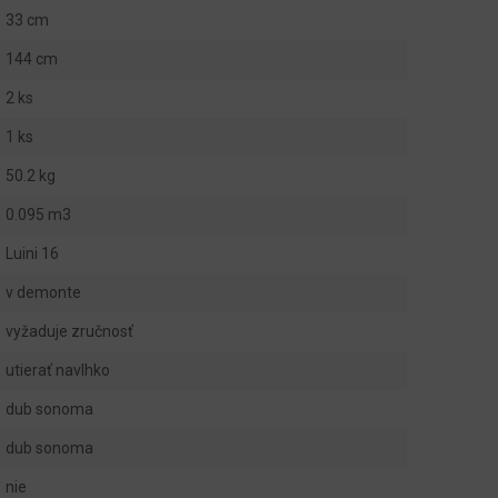
33 cm
144 cm
2 ks
1 ks
50.2 kg
0.095 m3
Luini 16
v demonte
vyžaduje zručnosť
utierať navlhko
dub sonoma
dub sonoma
nie