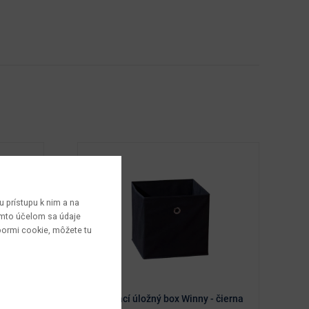
 prístupu k nim a na
týmto účelom sa údaje
bormi cookie, môžete tu
- hnedá
Skladací úložný box Winny - čierna