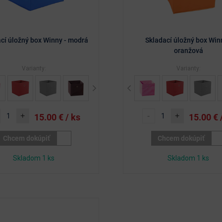
cí úložný box Winny - modrá
Skladací úložný box Win
oranžová
Varianty:
Varianty:
Next
Previous
+
-
+
15.00
€ / ks
15.00
€ 
Chcem dokúpiť
Chcem dokúpiť
Skladom 1 ks
Skladom 1 ks