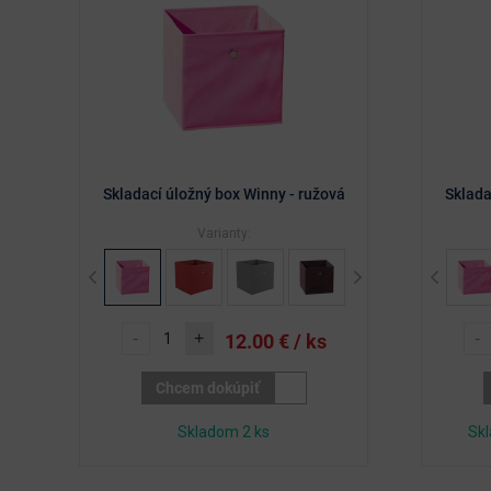
Skladací úložný box Winny - ružová
Sklada
Varianty:
Previous
Next
Previous
-
+
-
12.00
€ / ks
Chcem dokúpiť
Skladom 2 ks
Skl