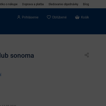
etko o nákupe
Doprava a platba
Sledovanie objednávky
Blog
Prihlásenie
Obľúbené
Košík
 dub sonoma
í