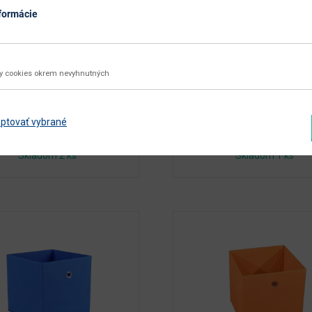
formácie
Varianty:
Varianty:
Next
Previous
ky cookies okrem nevyhnutných
+
-
+
15.00
€ / ks
15.00
€ 
ptovať vybrané
Chcem dokúpiť
Chcem dokúpiť
Skladom 2 ks
Skladom 1 ks