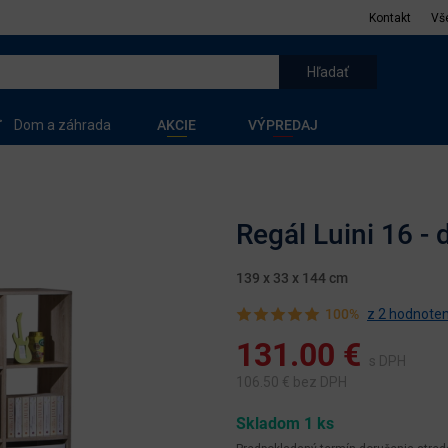
Kontakt
Vš
Dom a záhrada
AKCIE
VÝPREDAJ
Regál Luini 16 -
139 x 33 x 144 cm
100%
z 2 hodnoten
131.00
€
s DPH
106.50
€ bez DPH
Skladom 1 ks