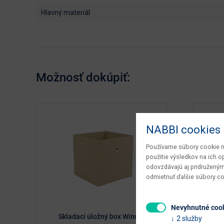
hlavný materiál
Možnosť dokúpiť:
NABBI cookies
Používame súbory cookie na
použitie výsledkov na ich 
odovzdávajú aj pridruženým
odmietnuť ďalšie súbory c
Nevyhnutné coo
Skladací úložný box Winny -
Sklad
2 služby