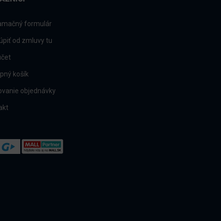
amačný formulár
úpiť od zmluvy tu
účet
pný košík
ovanie objednávky
akt