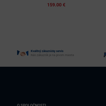
159.00 €
Kvalitný zákaznícky servis
Náš zákazník je na prvom mieste
O SPOLOČNOSTI