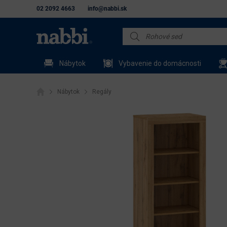
02 2092 4663
info@nabbi.sk
Nábytok
Vybavenie do domácnosti
Nábytok
Regály