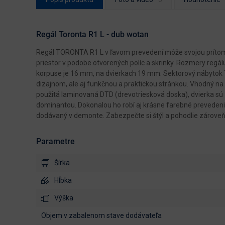
Regál Toronta R1 L - dub wotan
Regál TORONTA R1 L v ľavom prevedení môže svojou prítomno
priestor v podobe otvorených políc a skrinky. Rozmery regá
korpuse je 16 mm, na dvierkach 19 mm. Sektorový nábytok 
dizajnom, ale aj funkčnou a praktickou stránkou. Vhodný na 
použitá laminovaná DTD (drevotriesková doska), dvierka sú z
dominantou. Dokonalou ho robí aj krásne farebné prevedeni
dodávaný v demonte. Zabezpečte si štýl a pohodlie zárove
Parametre
Šírka
Hĺbka
Výška
objem v zabalenom stave dodávateľa