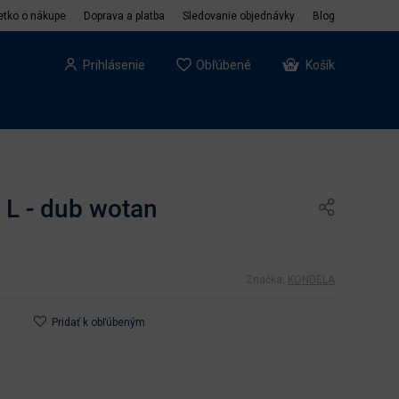
etko o nákupe
Doprava a platba
Sledovanie objednávky
Blog
Prihlásenie
Obľúbené
Košík
 L - dub wotan
Značka:
KONDELA
Pridať k obľúbeným