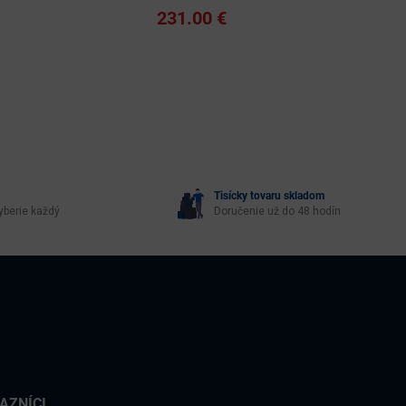
231.00 €
Tisícky tovaru skladom
yberie každý
Doručenie už do 48 hodín
AZNÍCI