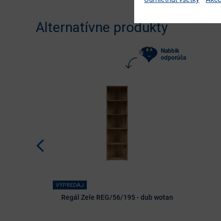
Alternatívne produkty
Nabbík
odporúča
VÝPREDAJ
Regál Zele REG/56/195 - dub wotan