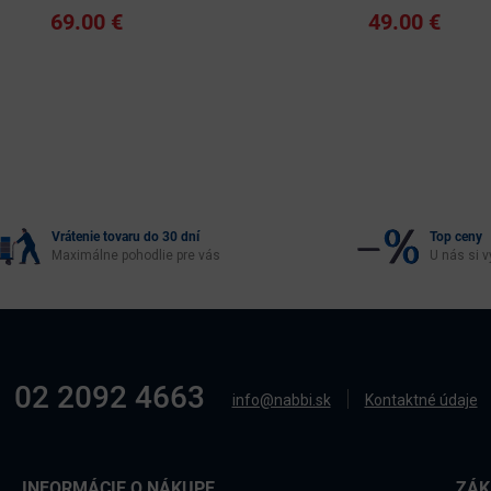
69.00 €
49.00 €
Vrátenie tovaru do 30 dní
Top ceny
Maximálne pohodlie pre vás
U nás si v
02 2092 4663
info@nabbi.sk
Kontaktné údaje
INFORMÁCIE O NÁKUPE
ZÁK