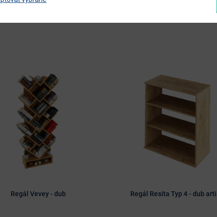
Regál Vevey - dub
Regál Resita Typ 4 - dub art