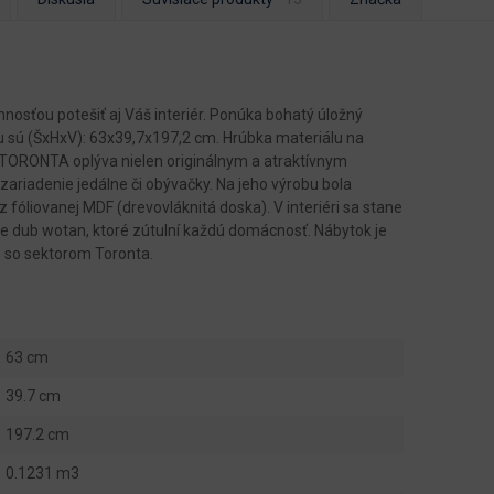
sťou potešiť aj Váš interiér. Ponúka bohatý úložný
lu sú (ŠxHxV): 63x39,7x197,2 cm. Hrúbka materiálu na
TORONTA oplýva nielen originálnym a atraktívnym
zariadenie jedálne či obývačky. Na jeho výrobu bola
 fóliovanej MDF (drevovláknitá doska). V interiéri sa stane
e dub wotan, ktoré zútulní každú domácnosť. Nábytok je
ň so sektorom Toronta.
63 cm
39.7 cm
197.2 cm
0.1231 m3