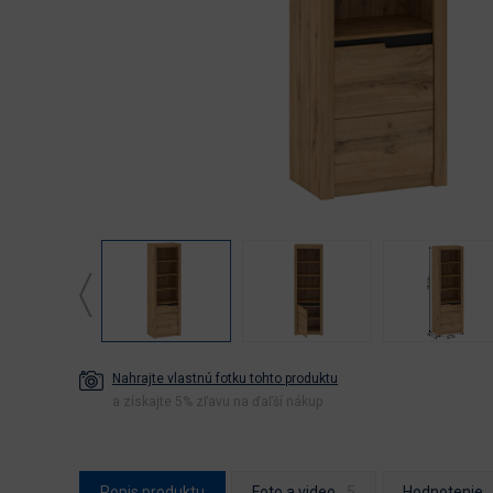
Nahrajte vlastnú fotku tohto produktu
a získajte 5% zľavu na ďaľší nákup
Popis produktu
Foto a video
Hodnotenie