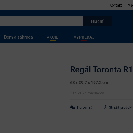
Kontakt
Vš
Dom a záhrada
AKCIE
VÝPREDAJ
Regál Toronta R1
63 x 39.7 x 197.2 cm
Záruka 24 mesiacov
Porovnať
Strážiť produkt