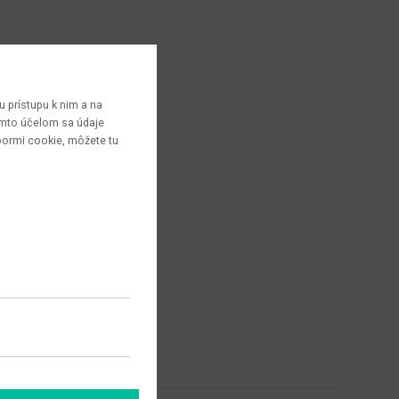
 prístupu k nim a na
týmto účelom sa údaje
bormi cookie, môžete tu