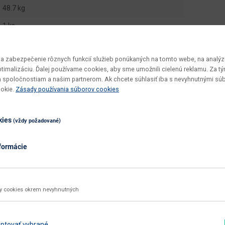
48.7 kg
1 ks
2 ks
 zabezpečenie rôznych funkcií služieb ponúkaných na tomto webe, na analýzu
Toronta R1 L
optimalizáciu. Ďalej používame cookies, aby sme umožnili cielenú reklamu. Za 
v demonte
 spoločnostiam a našim partnerom. Ak chcete súhlasiť iba s nevyhnutnými sú
ookie.
Zásady používania súborov cookies
vyžaduje zručnosť
utierať navlhko
kies
(vždy požadované)
dub
formácie
dub wotan
nie
aglomerovaný materiál
ky cookies okrem nevyhnutných
Zobraziť ďalšie parametre
ptovať vybrané