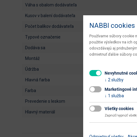
váha s obalom dodávateľa
kusov v balení dodávateľa
NABBI cookies
počet balíkov dodávateľa
Používame súbory cookie na
typové označenie
použitie výsledkov na ich 
dodáva sa
odovzdávajú aj pridruženým
odmietnuť ďalšie súbory c
montáž
údržba
Nevyhnutné coo
2 služby
hlavná farba
Marketingové in
farba
1 služba
prevedenie s leskom
Všetky cookies
hlavný materiál
Zapnúť/vypnúť všet
Odmietnuť všetky
Akce