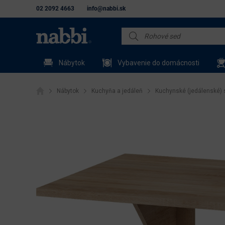
02 2092 4663
info@nabbi.sk
Nábytok
Vybavenie do domácnosti
Nábytok
Kuchyňa a jedáleň
Kuchynské (jedálenské) 