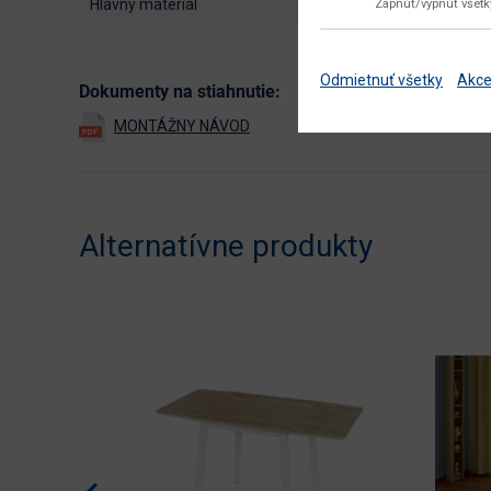
hlavný materiál
Zapnúť/vypnúť všet
Odmietnuť všetky
Akce
Dokumenty na stiahnutie:
Alternatívne produkty