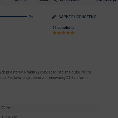
2x
NAPÍŠTE HODNOTENIE
2 hodnotenia
h priestorov. Praktický rozkladací stôl má dĺžku 70 cm.
sto. Zostava je vyrobená z laminovanej DTD vo farbe
70 cm
15/70 cm