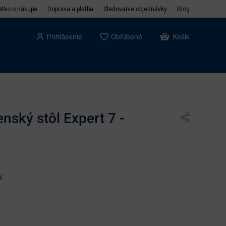
etko o nákupe
Doprava a platba
Sledovanie objednávky
Blog
Prihlásenie
Obľúbené
Košík
nský stôl Expert 7 -
í