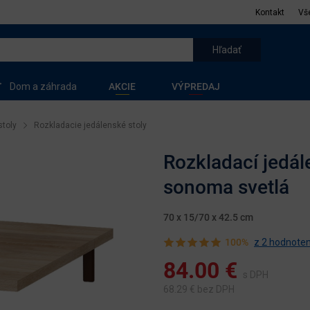
Kontakt
Vš
Dom a záhrada
AKCIE
VÝPREDAJ
stoly
Rozkladacie jedálenské stoly
Rozkladací jedále
sonoma svetlá
70 x 15/70 x 42.5 cm
100%
z 2 hodnoten
84.00
€
s DPH
68.29
€ bez DPH