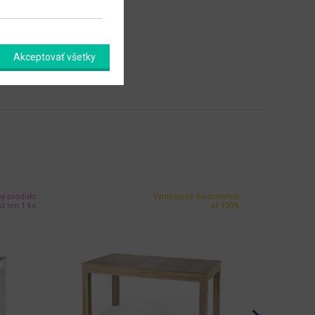
Akceptovať všetky
ný produkt
Vynikajúce hodnotenie
ž len 1 ks
až 100%