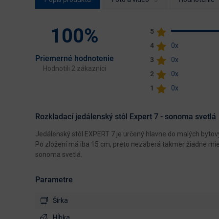
100%
5
4
0x
Priemerné hodnotenie
3
0x
Hodnotili 2 zákazníci
2
0x
1
0x
Rozkladací jedálenský stôl Expert 7 - sonoma svetlá
Jedálenský stôl EXPERT 7 je určený hlavne do malých bytovýc
Po zložení má iba 15 cm, preto nezaberá takmer žiadne mie
sonoma svetlá.
Parametre
Šírka
Hĺbka