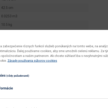
42.5 cm
0.0253 m3
10.5 kg
1 ks
Expert 7
 zabezpečenie rôznych funkcií služieb ponúkaných na tomto webe, na analýzu
15 - 70
optimalizáciu. Ďalej používame cookies, aby sme umožnili cielenú reklamu. Za 
 spoločnostiam a našim partnerom. Ak chcete súhlasiť iba s nevyhnutnými sú
v demonte
ookie.
Zásady používania súborov cookies
jednoduchá
utierať navlhko
kies
(vždy požadované)
dub sonoma
formácie
sonoma svetlá
nie