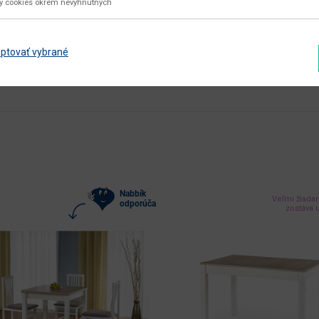
aglomerovaný materiál
ky cookies okrem nevyhnutných
Zobraziť ďalšie parametre
ptovať vybrané
Nabbík
Veľmi žiada
odporúča
zostáva u