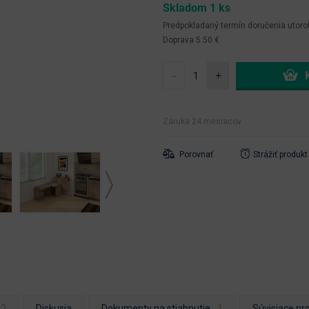
Skladom 1 ks
Predpokladaný termín doručenia
utoro
Doprava 5.50 €
-
+
Záruka 24 mesiacov
Porovnať
Strážiť produkt
Diskusia
Dokumenty na stiahnutie
Súvisiace pr