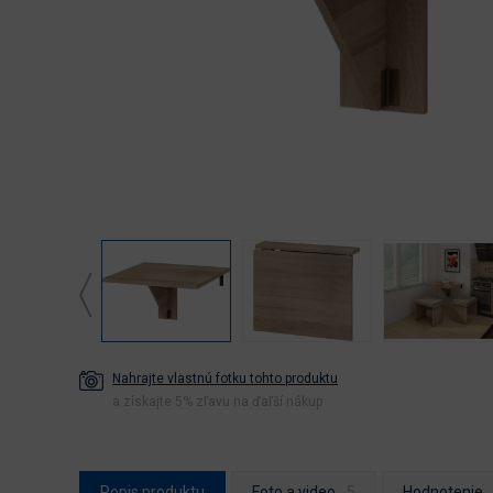
Nahrajte vlastnú fotku tohto produktu
a získajte 5% zľavu na ďaľší nákup
Popis produktu
Foto a video
Hodnotenie