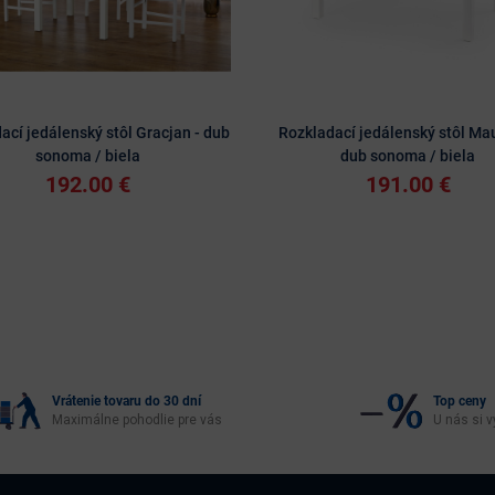
ací jedálenský stôl Gracjan - dub
Rozkladací jedálenský stôl Mau
sonoma / biela
dub sonoma / biela
192.00 €
191.00 €
Vrátenie tovaru do 30 dní
Top ceny
Maximálne pohodlie pre vás
U nás si v