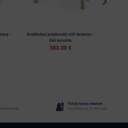
rycy -
Rozkladací jedálenský stôl Seweryn -
Rozkladací 
dub sonoma
383.00 €
Tisícky tovaru skladom
yberie každý
Doručenie už do 48 hodín