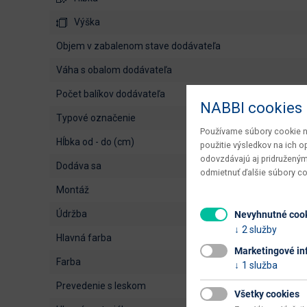
Výška
objem v zabalenom stave dodávateľa
váha s obalom dodávateľa
počet balíkov dodávateľa
NABBI cookies
typové označenie
Používame súbory cookie na
hĺbka od - do (cm)
použitie výsledkov na ich 
odovzdávajú aj pridruženým
dodáva sa
odmietnuť ďalšie súbory c
montáž
údržba
Nevyhnutné coo
2 služby
hlavná farba
Marketingové in
farba
1 služba
prevedenie s leskom
Všetky cookies