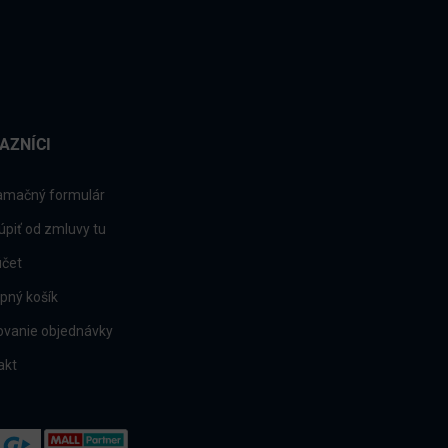
AZNÍCI
amačný formulár
úpiť od zmluvy tu
účet
pný košík
ovanie objednávky
akt