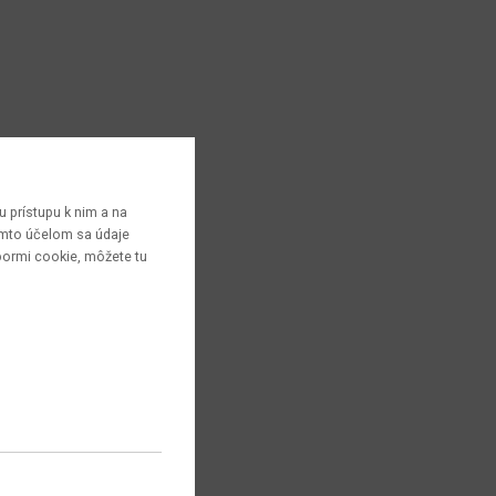
 prístupu k nim a na
týmto účelom sa údaje
bormi cookie, môžete tu