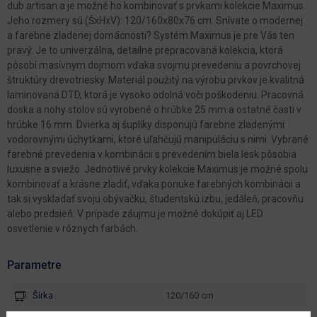
dub artisan a je možné ho kombinovať s prvkami kolekcie Maximus.
Jeho rozmery sú (ŠxHxV): 120/160x80x76 cm. Snívate o modernej
a farebne zladenej domácnosti? Systém Maximus je pre Vás ten
pravý. Je to univerzálna, detailne prepracovaná kolekcia, ktorá
pôsobí masívnym dojmom vďaka svojmu prevedeniu a povrchovej
štruktúry drevotriesky. Materiál použitý na výrobu prvkov je kvalitná
laminovaná DTD, ktorá je vysoko odolná voči poškodeniu. Pracovná
doska a nohy stolov sú vyrobené o hrúbke 25 mm a ostatné časti v
hrúbke 16 mm. Dvierka aj šuplíky disponujú farebne zladenými
vodorovnými úchytkami, ktoré uľahčujú manipuláciu s nimi. Vybrané
farebné prevedenia v kombinácii s prevedením biela lesk pôsobia
luxusne a sviežo. Jednotlivé prvky kolekcie Maximus je možné spolu
kombinovať a krásne zladiť, vďaka ponuke farebných kombinácii a
tak si vyskladať svoju obývačku, študentskú izbu, jedáleň, pracovňu
alebo predsieň. V prípade záujmu je možné dokúpiť aj LED
osvetlenie v rôznych farbách.
Parametre
Šírka
120/160 cm