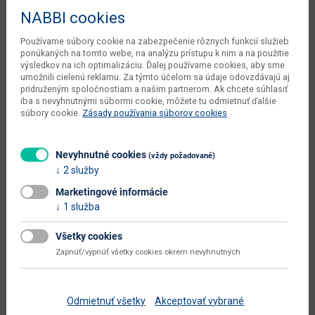
Hĺbka
80 cm
NABBI cookies
Výška
76 cm
Používame súbory cookie na zabezpečenie rôznych funkcií služieb
objem v zabalenom stave
ponúkaných na tomto webe, na analýzu prístupu k nim a na použitie
0.078 m3
výsledkov na ich optimalizáciu. Ďalej používame cookies, aby sme
dodávateľa
umožnili cielenú reklamu. Za týmto účelom sa údaje odovzdávajú aj
pridruženým spoločnostiam a našim partnerom. Ak chcete súhlasiť
váha s obalom dodávateľa
41 kg
iba s nevyhnutnými súbormi cookie, môžete tu odmietnuť ďalšie
súbory cookie.
Zásady používania súborov cookies
počet balíkov dodávateľa
2 ks
typové označenie
Maximus MXS-35
Nevyhnutné cookies
(vždy požadované)
šírka od - do (cm)
120 - 160
2 služby
dodáva sa
v demonte
Marketingové informácie
1 služba
montáž
vyžaduje zručnosť
Všetky cookies
údržba
utierať navlhko
Zapnúť/vypnúť všetky cookies okrem nevyhnutných
hlavná farba
dub
farba
dub artisan
Odmietnuť všetky
Akceptovať vybrané
prevedenie s leskom
nie