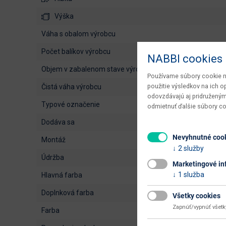
Výška
váha s obalom výrobcu
počet balíkov výrobcu
NABBI cookies
objem v zabalenom stave výrobcu
Používame súbory cookie na
použitie výsledkov na ich 
čistá váha výrobcu
odovzdávajú aj pridruženým
typové označenie
odmietnuť ďalšie súbory c
dodáva sa
Nevyhnutné coo
montáž
2 služby
údržba
Marketingové in
1 služba
hlavná farba
doplnková farba
Všetky cookies
Zapnúť/vypnúť všet
farba