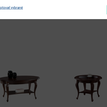
áno
ptovať vybrané
Zobraziť ďalšie parametre