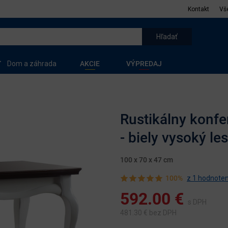
Kontakt
Vš
Dom a záhrada
AKCIE
VÝPREDAJ
Rustikálny konfe
- biely vysoký le
100 x 70 x 47 cm
100%
z 1 hodnoten
592.00
€
s DPH
481.30
€ bez DPH