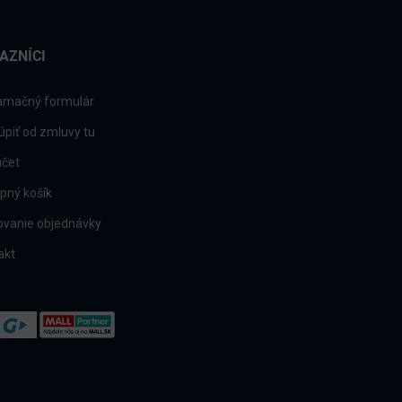
AZNÍCI
amačný formulár
úpiť od zmluvy tu
účet
pný košík
ovanie objednávky
akt