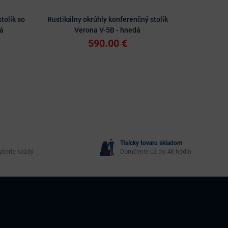
tolík so
Rustikálny okrúhly konferenčný stolík
Rustikálny
á
Verona V-5B - hnedá
V
590.00 €
Tisícky tovaru skladom
yberie každý
Doručenie už do 48 hodín