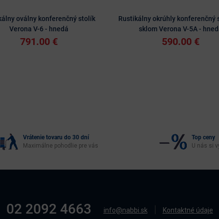
kálny oválny konferenčný stolík
Rustikálny okrúhly konferenčný s
Verona V-6 - hnedá
sklom Verona V-5A - hned
791.00 €
590.00 €
Vrátenie tovaru do 30 dní
Top ceny
Maximálne pohodlie pre vás
U nás si v
02 2092 4663
info@nabbi.sk
Kontaktné údaje