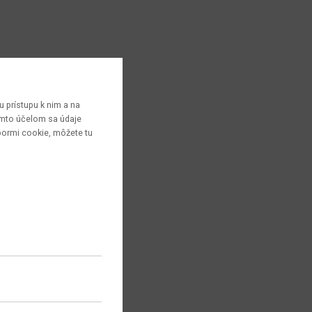
 prístupu k nim a na
týmto účelom sa údaje
bormi cookie, môžete tu