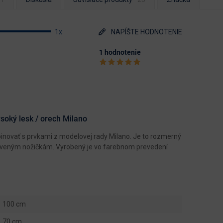
1x
NAPÍŠTE HODNOTENIE
1 hodnotenie
ysoký lesk / orech Milano
inovať s prvkami z modelovej rady Milano. Je to rozmerný
kriveným nožičkám. Vyrobený je vo farebnom prevedení
100 cm
70 cm