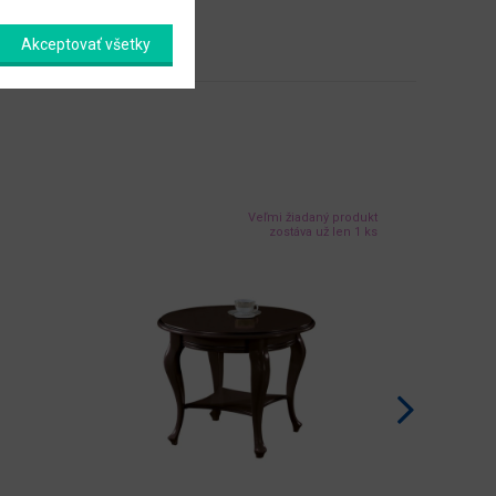
Akceptovať všetky
Veľmi žiadaný produkt
zostáva už len 1 ks