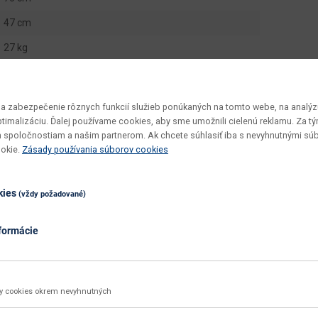
47 cm
27 kg
2 ks
0.16 m3
 zabezpečenie rôznych funkcií služieb ponúkaných na tomto webe, na analýzu
optimalizáciu. Ďalej používame cookies, aby sme umožnili cielenú reklamu. Za 
25.65 kg
 spoločnostiam a našim partnerom. Ak chcete súhlasiť iba s nevyhnutnými sú
Milano MI-S2
ookie.
Zásady používania súborov cookies
v demonte
kies
(vždy požadované)
jednoduchá
pravidelne ošetrovať
formácie
hnedá
biela
ky cookies okrem nevyhnutných
biela / orech Milano