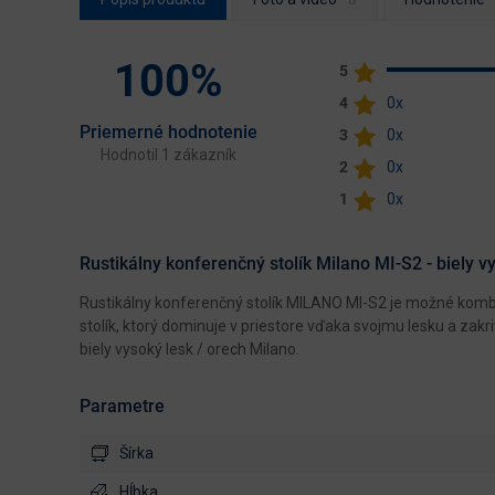
100%
5
4
0x
Priemerné hodnotenie
3
0x
Hodnotil 1 zákazník
2
0x
1
0x
Rustikálny konferenčný stolík Milano MI-S2 - biely v
Rustikálny konferenčný stolík MILANO MI-S2 je možné komb
stolík, ktorý dominuje v priestore vďaka svojmu lesku a za
biely vysoký lesk / orech Milano.
Parametre
Šírka
Hĺbka