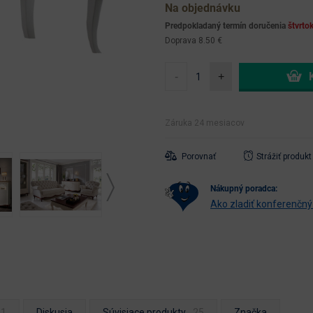
Na objednávku
Predpokladaný termín doručenia
štvrto
Doprava 8.50 €
-
+
Záruka 24 mesiacov
Porovnať
Strážiť produkt
nákupný poradca:
Ako zladiť konferenčný
Diskusia
Súvisiace produkty
Značka