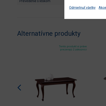
prevedenie s leskom
Odmietnuť všetky
Akce
Alternatívne produkty
Tento produkt si práve
prezerajú 2 zákazníci