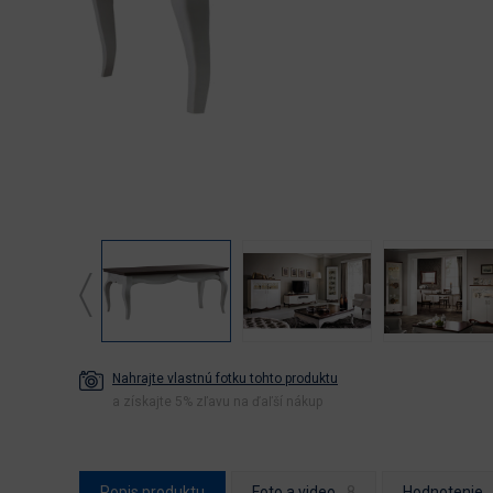
Nahrajte vlastnú fotku tohto produktu
a získajte 5% zľavu na ďaľší nákup
Popis produktu
Foto a video
Hodnotenie