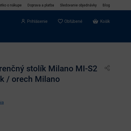
etko o nákupe
Doprava a platba
Sledovanie objednávky
Blog
Prihlásenie
Obľúbené
Košík
renčný stolík Milano MI-S2
sk / orech Milano
ia