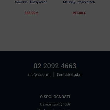
Seweryn - tmavý orech
Maurycy - tmavý orech
H
383.00 €
191.00 €
02 2092 4663
info@nabbi.sk
Kontaktné údaje
O SPOLOČNOSTI
O našej spoločnosti