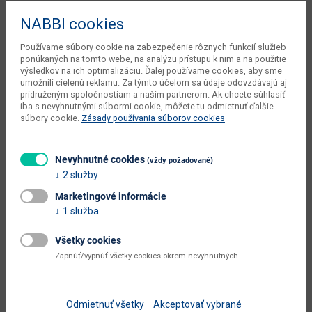
Hĺbka
100/280 cm
NABBI cookies
Výška
75.7 cm
Používame súbory cookie na zabezpečenie rôznych funkcií služieb
ponúkaných na tomto webe, na analýzu prístupu k nim a na použitie
počet balíkov výrobcu
3 ks
výsledkov na ich optimalizáciu. Ďalej používame cookies, aby sme
umožnili cielenú reklamu. Za týmto účelom sa údaje odovzdávajú aj
objem v zabalenom stave
pridruženým spoločnostiam a našim partnerom. Ak chcete súhlasiť
0.29 m3
výrobcu
iba s nevyhnutnými súbormi cookie, môžete tu odmietnuť ďalšie
súbory cookie.
Zásady používania súborov cookies
čistá váha výrobcu
76.95 kg
váha s obalom výrobcu
81 kg
Nevyhnutné cookies
(vždy požadované)
2 služby
typové označenie
Wersal ZB-8
Marketingové informácie
šírka od - do (cm)
100 - 280
1 služba
hĺbka od - do (cm)
100 - 280
Všetky cookies
dodáva sa
v demonte
Zapnúť/vypnúť všetky cookies okrem nevyhnutných
montáž
vyžaduje zručnosť
údržba
utierať navlhko
Odmietnuť všetky
Akceptovať vybrané