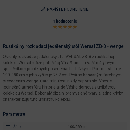
NAPÍŠTE HODNOTENIE
1 hodnotenie
Rustikálny rozkladací jedálenský stôl Wersal ZB-8 - wenge
Okrúhly rozkladací jedálenský stôl WERSAL ZB-8 z rustikálnej
kolekcie Wersal môže potešiť aj Vás. Stane sa Vaším štýlovým
spoločníkom pri rôznych posedeniach s blízkymi. Priemer stola je
100-280 cm a jeho výška je 75,7 cm. Pýši sa honosným farebným
prevedením wenge. Čaro minulosti nikdy nepominie. Vneste
jedinečnú atmosféru histórie aj do Vášho domova s unikátnou
kolekciou Wersal. Dokonalý dizajn, premyslené tvary a ladné krivky
charakterizujú túto unikátnu kolekciu.
Parametre
Šírka
100/280 cm