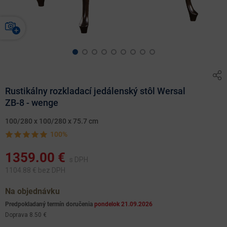
Rustikálny rozkladací jedálenský stôl Wersal
ZB-8 - wenge
100/280 x 100/280 x 75.7 cm
100%
1359.00
€
s DPH
1104.88
€ bez DPH
Na objednávku
Predpokladaný termín doručenia
pondelok 21.09.2026
Doprava 8.50 €