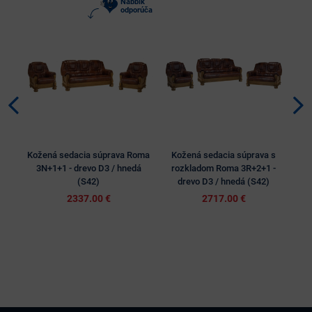
Nabbík
odporúča
Kožená sedacia súprava Roma
Kožená sedacia súprava s
Kož
3N+1+1 - drevo D3 / hnedá
rozkladom Roma 3R+2+1 -
I
(S42)
drevo D3 / hnedá (S42)
2337.00 €
2717.00 €