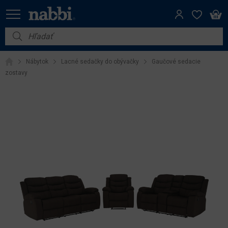
Nábytok
Nábytok
Lacné sedačky do obývačky
Gaučové sedacie
Vybavenie do domácnosti
zostavy
Dom a záhrada
Akcie
Výpredaj