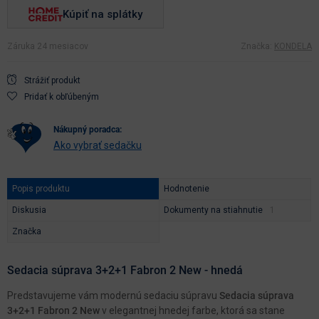
Kúpiť na splátky
Záruka 24 mesiacov
Značka:
KONDELA
Strážiť produkt
Pridať k obľúbeným
nákupný poradca:
Ako vybrať sedačku
Popis produktu
Hodnotenie
Diskusia
Dokumenty na stiahnutie
Značka
Sedacia súprava 3+2+1 Fabron 2 New - hnedá
Predstavujeme vám modernú sedaciu súpravu
Sedacia súprava
3+2+1 Fabron 2 New
v elegantnej hnedej farbe, ktorá sa stane