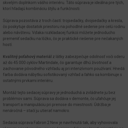
skvelým doplnkom vášho interiéru. Táto súprava je ideálna pre tých,
ktorí hľadajú kombináciu štýlu a funkčnosti.
Súprava pozostáva z troch častí: trojsedačky, dvojsedačky a kresla,
čo poskytuje dostatok priestoru na pohodlné sedenie pre celú rodinu
alebo návštevu. Vďaka rozkladacej funkcii môžete jednoducho
premeniť sedačku na lôžko, čo je praktické riešenie pre nečakaných
hostí.
Kvalitný poťahový materiál
z látky zabezpečuje odolnosť voči oderu
až do 45 000 cyklov Martindale, čo garantuje dlhú životnosť a
zachovanie pôvodného vzhľadu aj pri intenzívnom používaní. Hnedá
farba dodáva nábytku sofistikovaný vzhľad a ľahko sa kombinuje s
ostatnými prvkami interiéru.
Montáž tejto sedacej súpravy je jednoduchá a zvládnete ju bez
problémov sami. Súprava sa dodáva v demonte, čo uľahčuje jej
transport a manipuláciu pri prenose do miestnosti. Údržba je
nenáročná – stačí ju utierať namokro.
Sedacia súprava Fabron 2 New je navrhnutá tak, aby vyhovovala