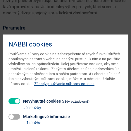
rôznym priestorovým usporiadaniam vďaka možnosti orientácie na
ľavú aj pravú stranu. Je to ideálny výber pre tých, ktorí si cenia
moderný dizajn spojený s praktickými vlastnosťami.
Parametre
Šírka
204 cm
NABBI cookies
Hĺbka
94 cm
Používame súbory cookie na zabezpečenie rôznych funkcií služieb
ponúkaných na tomto webe, na analýzu prístupu k nim a na použitie
Výška
100 cm
výsledkov na ich optimalizáciu. Ďalej používame cookies, aby sme
umožnili cielenú reklamu. Za týmto účelom sa údaje odovzdávajú aj
kusov v balení dodávateľa
1 ks
pridruženým spoločnostiam a našim partnerom. Ak chcete súhlasiť
iba s nevyhnutnými súbormi cookie, môžete tu odmietnuť ďalšie
objem v zabalenom stave
súbory cookie.
Zásady používania súborov cookies
2.307 m3
dodávateľa
počet balíkov dodávateľa
3 ks
Nevyhnutné cookies
(vždy požadované)
2 služby
váha s obalom dodávateľa
181 kg
Marketingové informácie
typové označenie
Fabron 2 New
1 služba
dodáva sa
v demonte