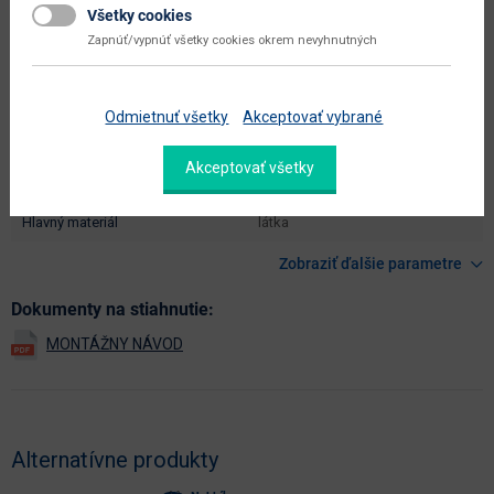
Všetky cookies
montáž
jednoduchá
Zapnúť/vypnúť všetky cookies okrem nevyhnutných
údržba
utierať namokro
hlavná farba
hnedá
Odmietnuť všetky
Akceptovať vybrané
farba
hnedá
Akceptovať všetky
prevedenie poťahu
hnedá
hlavný materiál
látka
Zobraziť ďalšie parametre
Dokumenty na stiahnutie:
Alternatívne produkty