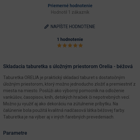
Priemerné hodnotenie
Hodnotil 1 zákazník
NAPÍŠTE HODNOTENIE
1 hodnotenie
Skladacia taburetka s úložným priestorom Orelia - béžová
Taburetka ORELIA je praktický skladací taburet s dostatočným
úložným priestorom, ktorý možno jednoducho zložiť a premiestniť z
miesta na miesto. Poslúži ako výborný pomocník na odloženie
vankúšov, časopisov, kníh, detských hračiek či nepotrebných vecí.
Možno ju využiť aj ako dekoráciu na zútulnenie príbytku. Na
čalúnenie bola použitá kvalitná nadčasová látka béžovej farby.
Taburetka je na výber aj v iných farebných prevedeniach.
Parametre