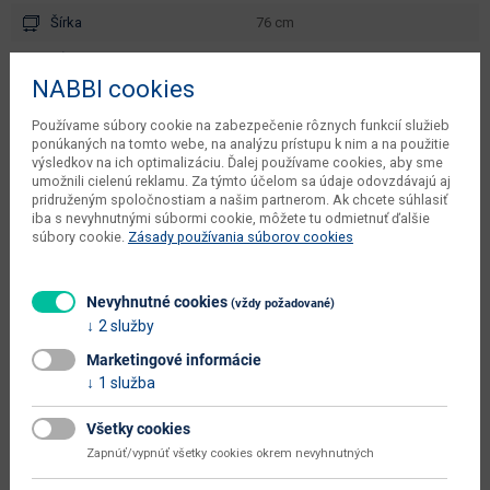
Šírka
76 cm
Hĺbka
38 cm
NABBI cookies
Výška
38 cm
Používame súbory cookie na zabezpečenie rôznych funkcií služieb
váha s obalom dodávateľa
5.7 kg
ponúkaných na tomto webe, na analýzu prístupu k nim a na použitie
výsledkov na ich optimalizáciu. Ďalej používame cookies, aby sme
kusov v balení dodávateľa
1 ks
umožnili cielenú reklamu. Za týmto účelom sa údaje odovzdávajú aj
pridruženým spoločnostiam a našim partnerom. Ak chcete súhlasiť
objem v zabalenom stave
iba s nevyhnutnými súbormi cookie, môžete tu odmietnuť ďalšie
0.0441 m3
dodávateľa
súbory cookie.
Zásady používania súborov cookies
počet balíkov dodávateľa
1 ks
Nevyhnutné cookies
(vždy požadované)
typové označenie
Orelia
2 služby
dodáva sa
v demonte
Marketingové informácie
1 služba
montáž
jednoduchá
údržba
utierať namokro
Všetky cookies
Zapnúť/vypnúť všetky cookies okrem nevyhnutných
hlavná farba
béžová