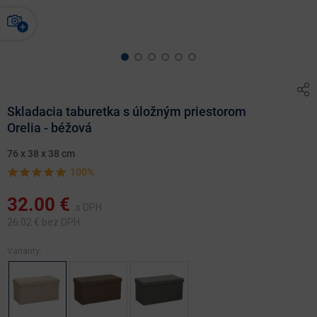
Skladacia taburetka s úložným priestorom
Orelia - béžová
76 x 38 x 38 cm
100%
32.00
€
s DPH
26.02
€ bez DPH
Varianty: