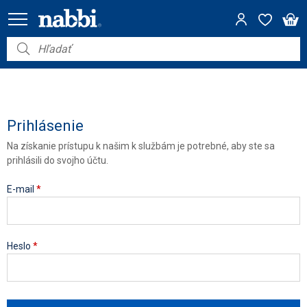
Nábytok
Vybavenie do domácnosti
Dom a záhrada
Prihlásenie
Na získanie prístupu k našim k službám je potrebné, aby ste sa
Akcie
prihlásili do svojho účtu.
Výpredaj
E-mail
*
Heslo
*