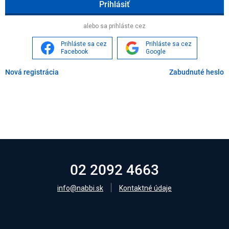
Age
alebo sa prihláste cez
Prihláste sa cez
Prihláste sa cez
Facebook
Google
Nová registrácia
Zabudnuté heslo
02 2092 4663
info@nabbi.sk
Kontaktné údaje