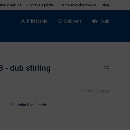
etko o nákupe
Doprava a platba
Sledovanie objednávky
Blog
Prihlásenie
Obľúbené
Košík
 - dub stirling
Značka:
KONDELA
Pridať k obľúbeným