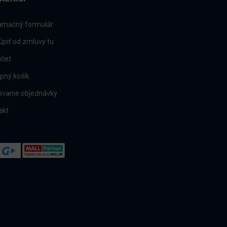
amačný formulár
úpiť od zmluvy tu
účet
pný košík
ovanie objednávky
akt