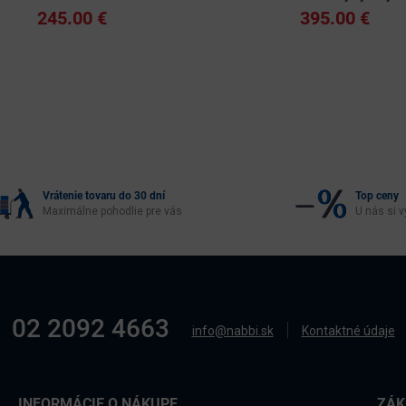
245.00 €
395.00 €
Vrátenie tovaru do 30 dní
Top ceny
Maximálne pohodlie pre vás
U nás si v
02 2092 4663
info@nabbi.sk
Kontaktné údaje
INFORMÁCIE O NÁKUPE
ZÁK