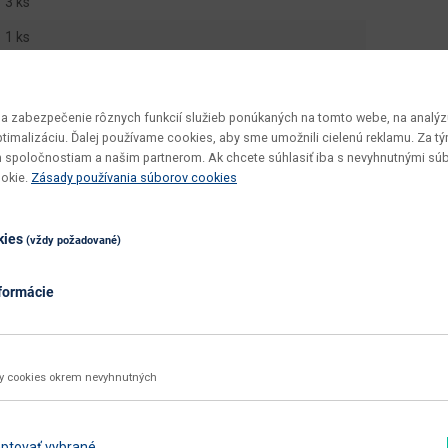
3 ks
1 ks
0.1477 m3
83.5 kg
 zabezpečenie rôznych funkcií služieb ponúkaných na tomto webe, na analýzu
optimalizáciu. Ďalej používame cookies, aby sme umožnili cielenú reklamu. Za 
Hilard AR3
 spoločnostiam a našim partnerom. Ak chcete súhlasiť iba s nevyhnutnými sú
v demonte
ookie.
Zásady používania súborov cookies
vyžaduje zručnosť
kies
(vždy požadované)
utierať navlhko
dub
formácie
dub stirling
nie
ky cookies okrem nevyhnutných
aglomerovaný materiál
Zobraziť ďalšie parametre
ptovať vybrané