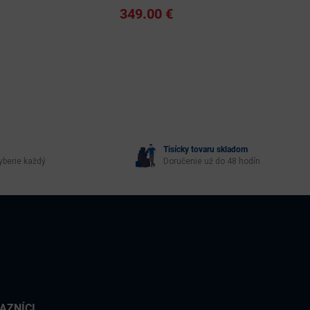
349.00 €
Tisícky tovaru skladom
yberie každý
Doručenie už do 48 hodín
AZNÍCI