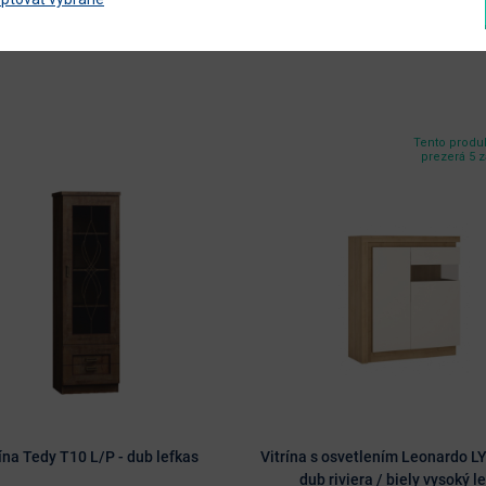
Tento produk
prezerá 5 
rína Tedy T10 L/P - dub lefkas
Vitrína s osvetlením Leonardo LY
dub riviera / biely vysoký l