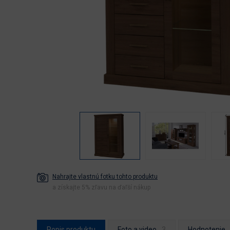
Nahrajte vlastnú fotku tohto produktu
a získajte 5% zľavu na ďaľší nákup
Popis produktu
Foto a video
Hodnotenie