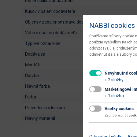
počet balíkov dodávateľa
kusov v balení dodávateľa
objem v zabalenom stave dodávateľa
NABBI cookies
váha s obalom dodávateľa
Používame súbory cookie na
použitie výsledkov na ich 
typové označenie
odovzdávajú aj pridruženým
dodáva sa
odmietnuť ďalšie súbory c
montáž
Nevyhnutné coo
údržba
2 služby
hlavná farba
Marketingové in
1 služba
farba
prevedenie s leskom
Všetky cookies
Zapnúť/vypnúť všet
hlavný materiál
Odmietnuť všetky
Akce