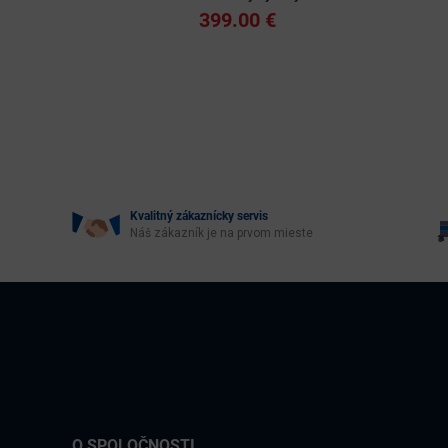
399.00 €
Kvalitný zákaznícky servis
Náš zákazník je na prvom mieste
O SPOLOČNOSTI