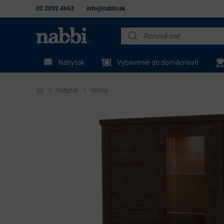
02 2092 4663
info@nabbi.sk
Nábytok
Vybavenie do domácnosti
Nábytok
Vitríny