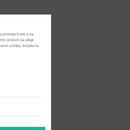
 prístupu k nim a na
týmto účelom sa údaje
bormi cookie, môžete tu