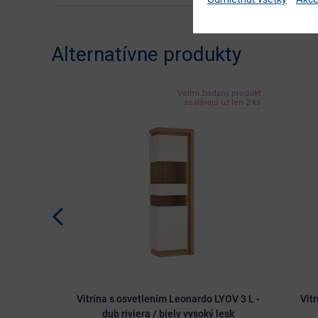
Alternatívne produkty
Veľmi žiadaný produkt
zostávajú už len 2 ks
Vitrína s osvetlením Leonardo LYOV 3 L -
Vit
dub riviera / biely vysoký lesk