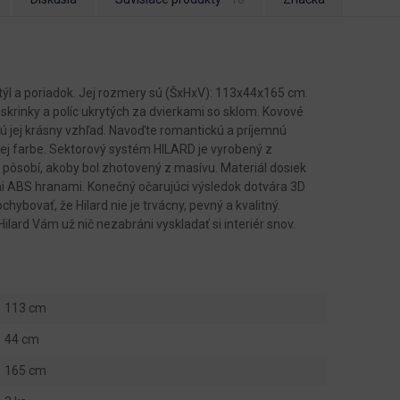
štýl a poriadok. Jej rozmery sú (ŠxHxV): 113x44x165 cm.
 skrinky a políc ukrytých za dvierkami so sklom. Kovové
jú jej krásny vzhľad. Navoďte romantickú a príjemnú
lej farbe. Sektorový systém HILARD je vyrobený z
 pôsobí, akoby bol zhotovený z masívu. Materiál dosiek
i ABS hranami. Konečný očarujúci výsledok dotvára 3D
hybovať, že Hilard nie je trvácny, pevný a kvalitný.
ard Vám už nič nezabráni vyskladať si interiér snov.
113 cm
44 cm
165 cm