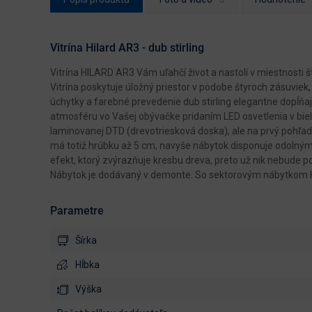
Vitrína Hilard AR3 - dub stirling
Vitrína HILARD AR3 Vám uľahčí život a nastolí v miestnosti 
Vitrína poskytuje úložný priestor v podobe štyroch zásuviek,
úchytky a farebné prevedenie dub stirling elegantne dopĺňa
atmosféru vo Vašej obývačke pridaním LED osvetlenia v bie
laminovanej DTD (drevotriesková doska), ale na prvý pohľad
má totiž hrúbku až 5 cm, navyše nábytok disponuje odolným
efekt, ktorý zvýrazňuje kresbu dreva, preto už nik nebude poc
Nábytok je dodávaný v demonte. So sektorovým nábytkom Hil
Parametre
Šírka
Hĺbka
Výška