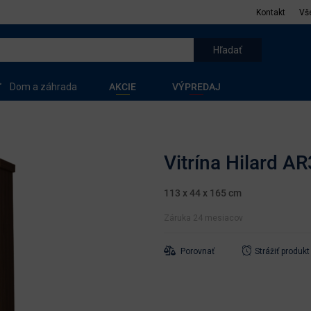
Kontakt
Vš
Dom a záhrada
AKCIE
VÝPREDAJ
Vitrína Hilard AR3
113 x 44 x 165 cm
Záruka 24 mesiacov
Porovnať
Strážiť produkt