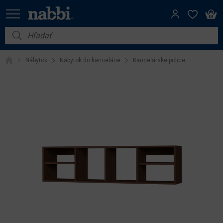
Nábytok
Nábytok
Nábytok do kancelárie
Kancelárske police
Vybavenie do domácnosti
Dom a záhrada
Akcie
Výpredaj