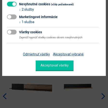
Nevyhnutné cookies
(vždy požadované)
farba
dub stirling
2 služby
prevedenie s leskom
nie
Marketingové informácie
1 služba
hlavný materiál
aglomerovaný materiál
Zobraziť ďalšie parametre
Všetky cookies
Zapnúť/vypnúť všetky cookies okrem nevyhnutných
Alternatívne produkty
Odmietnuť všetky
Akceptovať vybrané
Tento produkt si práve
Akceptovať všetky
prezerá 14 zákazníkov