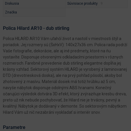
Diskusia
Súvisiace produkty
Značka
Polica Hilard AR10 - dub stirling
Polica HILARD AR10 Vám uľahčí život a nastolí v miestnosti štýl a
poriadok. Jej rozmery sú (ŠxHxV): 140x27x36 cm. Polica rada podrží
Vaše fotografie, dekorácie, ale aj iné predmety, ktoré na ňu
vystavíte. Disponuje otvorenými odkladacími priestormi v rôznych
rozmeroch. Farebné prevedenie dub stirling elegantne dopĺňa jej
krásny vzhľad. Sektorový systém HILARD je vyrobený z laminovanej
DTD (drevotriesková doska), ale na prvý pohľad pôsobí, akoby bol
zhotovený z masívu. Materiál dosiek má totiž hrúbku až 5 cm,
navyše nábytok disponuje odolnými ABS hranami. Konečný
očarujúci výsledok dotvára 3D efekt, ktorý zvýrazňuje kresbu dreva,
preto už nik nebude pochybovať, že Hilard nie je trvácny, pevný a
kvalitný. Nábytok je dodávaný v demonte. So sektorovým nábytkom
Hilard Vám už nič nezabráni vyskladať si interiér snov.
Parametre