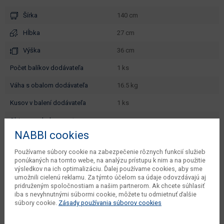
Šírka
140 cm
Hĺbka
27 cm
Výška
36 cm
počet balíkov dodávateľa
1 ks
váha s obalom dodávateľa
16.5 kg
kusov v balení dodávateľa
1 ks
objem v zabalenom stave
0.0288 m3
dodávateľa
NABBI cookies
typové označenie
Hilard AR10
Používame súbory cookie na zabezpečenie rôznych funkcií služieb
ponúkaných na tomto webe, na analýzu prístupu k nim a na použitie
dodáva sa
v demonte
výsledkov na ich optimalizáciu. Ďalej používame cookies, aby sme
umožnili cielenú reklamu. Za týmto účelom sa údaje odovzdávajú aj
montáž
jednoduchá
pridruženým spoločnostiam a našim partnerom. Ak chcete súhlasiť
iba s nevyhnutnými súbormi cookie, môžete tu odmietnuť ďalšie
údržba
utierať navlhko
súbory cookie.
Zásady používania súborov cookies
hlavná farba
dub