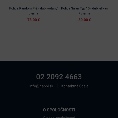
Polica Random P-2 - dub wotan /
Polica Siran Typ 10 - dub lefkas
Poli
čierna
/ čierna
78.00 €
39.00 €
02 2092 4663
info@nabbi.sk
Kontaktné údaje
O SPOLOČNOSTI