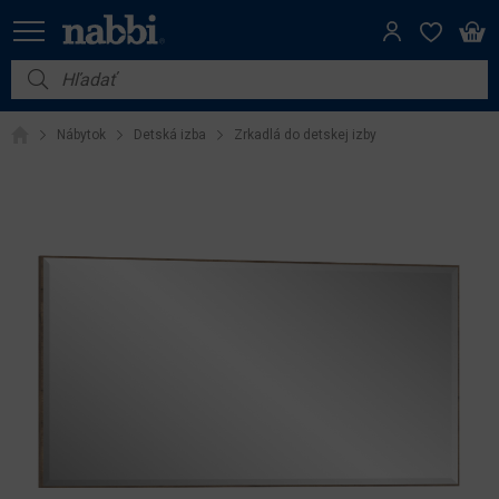
Nábytok
Nábytok
Detská izba
Zrkadlá do detskej izby
Vybavenie do domácnosti
Dom a záhrada
Akcie
Výpredaj