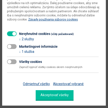
kusov v balení výrobcu
1 ks
výsledkov na ich optimalizáciu. Ďalej používame cookies, aby sme
umožnili cielenú reklamu. Za týmto účelom sa údaje odovzdávajú aj
typové označenie
Soraya M
pridruženým spoločnostiam a našim partnerom. Ak chcete súhlasiť
iba s nevyhnutnými súbormi cookie, môžete tu odmietnuť ďalšie
súbory cookie.
Zásady používania súborov cookies
dodáva sa
zmontované
montáž
jednoduchá
Nevyhnutné cookies
(vždy požadované)
údržba
utierať navlhko
2 služby
hlavná farba
dub
Marketingové informácie
1 služba
farba
dub tabaco
Všetky cookies
hlavný materiál
aglomerovaný materiál
Zapnúť/vypnúť všetky cookies okrem nevyhnutných
Zobraziť ďalšie parametre
Dokumenty na stiahnutie:
Odmietnuť všetky
Akceptovať vybrané
Akceptovať všetky