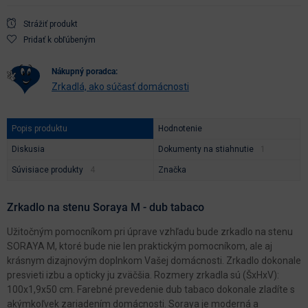
Strážiť produkt
Pridať k obľúbeným
nákupný poradca:
Zrkadlá, ako súčasť domácnosti
Popis produktu
Hodnotenie
Diskusia
Dokumenty na stiahnutie
Súvisiace produkty
Značka
Zrkadlo na stenu Soraya M - dub tabaco
Užitočným pomocníkom pri úprave vzhľadu bude zrkadlo na stenu
SORAYA M, ktoré bude nie len praktickým pomocníkom, ale aj
krásnym dizajnovým doplnkom Vašej domácnosti. Zrkadlo dokonale
presvieti izbu a opticky ju zväčšia. Rozmery zrkadla sú (ŠxHxV):
100x1,9x50 cm. Farebné prevedenie dub tabaco dokonale zladíte s
akýmkoľvek zariadením domácnosti. Soraya je moderná a