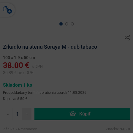
Zrkadlo na stenu Soraya M - dub tabaco
100 x 1.9 x 50 cm
38.00
€
s DPH
30.89
€ bez DPH
Skladom 1 ks
Predpokladaný termín doručenia
utorok 11.08.2026
Doprava 8.50 €
-
+
Záruka 24 mesiacov
Značka:
NABBI