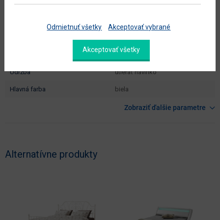
celková plocha na spanie (š x h
180 x 200
cm)
Odmietnuť všetky
Akceptovať vybrané
dodáva sa
v demonte
Akceptovať všetky
montáž
vyžaduje zručnosť
údržba
utierať navlhko
hlavná farba
biela
Zobraziť ďalšie parametre
Alternatívne produkty