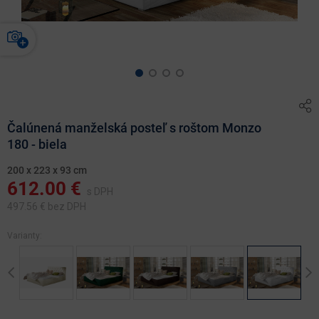
Čalúnená manželská posteľ s roštom Monzo
180 - biela
200 x 223 x 93 cm
612.00
€
s DPH
497.56
€ bez DPH
Varianty:
Previous
Ne