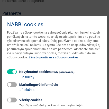
ho samostatne doobjednať.
Parametre
NABBI cookies
Šírka
200 cm
Hĺbka
223 cm
Používame súbory cookie na zabezpečenie rôznych funkcií služieb
ponúkaných na tomto webe, na analýzu prístupu k nim a na použitie
výsledkov na ich optimalizáciu. Ďalej používame cookies, aby sme
Výška
93 cm
umožnili cielenú reklamu. Za týmto účelom sa údaje odovzdávajú aj
pridruženým spoločnostiam a našim partnerom. Ak chcete súhlasiť
objem v zabalenom stave
0.69 m3
iba s nevyhnutnými súbormi cookie, môžete tu odmietnuť ďalšie
výrobcu
súbory cookie.
Zásady používania súborov cookies
čistá váha výrobcu
87 kg
počet balíkov výrobcu
4 ks
Nevyhnutné cookies
(vždy požadované)
2 služby
váha s obalom výrobcu
89 kg
Marketingové informácie
typové označenie
Monzo 180
1 služba
šírka plochy na spanie (cm)
180
Všetky cookies
hĺbka plochy na spanie (cm)
200
Zapnúť/vypnúť všetky cookies okrem nevyhnutných