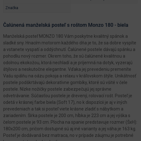
Značka
Čalúnená manželská posteľ s roštom Monzo 180 - biela
Manželská posteľ MONZO 180 Vám poskytne kvalitný spánok a
sladké sny. Hnacím motorom každého dňa je to, že sa dobre vyspíte
a vstanete vyspatí a oddýchnutí. Čalúnené postele dávajú spánku a
pohodliu nový rozmer. Okrem toho, že sú čalúnené kvalitnou a
odolnou ekokožou, ktorá nechladí a je príjemná na dotyk, vyzerajú
štýlovo a neskutočne elegantne. Vďaka jej prevedeniu premeníte
Vašu spálňu na oázu pokoja a relaxu v kráľovskom štýle. Unikátnosť
postele podškrtávajú dekoratívne gombíky, ktoré sú všité v čele
postele. Nízke nožičky postele zabezpečujú jej správne
odvetrávanie. Súčasťou postele je drevený, rolovací rošt. Posteľ je
odetá v krásnej farbe biela (Soft 17), no k dispozícii je aj v iných
prevedeniach a tak si posteľ viete krásne zladiť s nábytkom a
zariadením. Šírka postele je 200 cm, hĺbka je 223 cm a jej výška s
čelom postele je 93 cm. Plocha na spanie predstavuje rozmer (ŠxH):
180x200 cm, pričom dostupné sú aj iné varianty a jej váha je 163 kg.
Posteľ je dodávaná bez matraca, no v prípade záujmu je potrebné