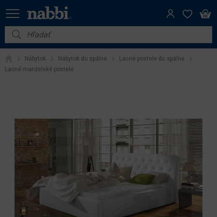
Nábytok
Nábytok
Nábytok do spálne
Lacné postele do spálne
Vybavenie do domácnosti
Lacné manželské postele
Dom a záhrada
Akcie
Výpredaj