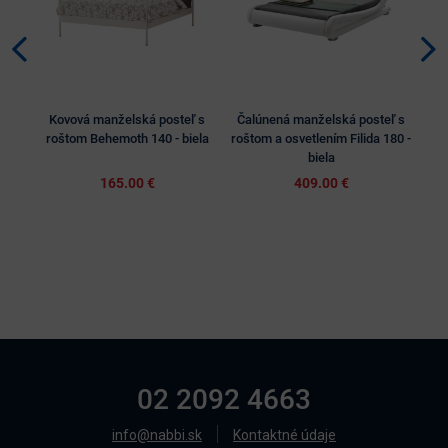
Kovová manželská posteľ s
Čalúnená manželská posteľ s
M
roštom Behemoth 140 - biela
roštom a osvetlením Filida 180 -
biela
165.00 €
409.00 €
02 2092 4663
info@nabbi.sk
Kontaktné údaje