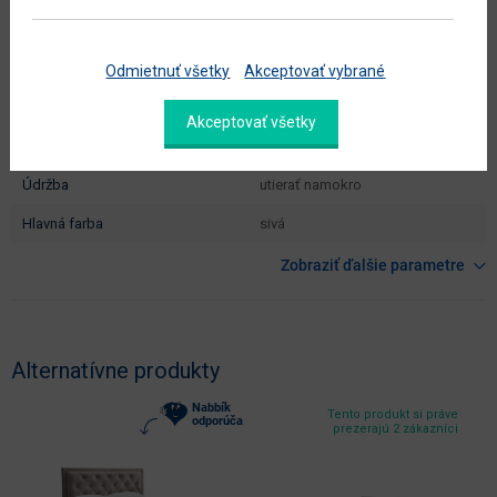
hĺbka plochy na spanie (cm)
200
celková plocha na spanie (š x h
200 x 200
cm)
Odmietnuť všetky
Akceptovať vybrané
dodáva sa
v demonte
Akceptovať všetky
montáž
vyžaduje zručnosť
údržba
utierať namokro
hlavná farba
sivá
Zobraziť ďalšie parametre
Alternatívne produkty
Nabbík
Tento produkt si práve
odporúča
prezerajú 2 zákazníci