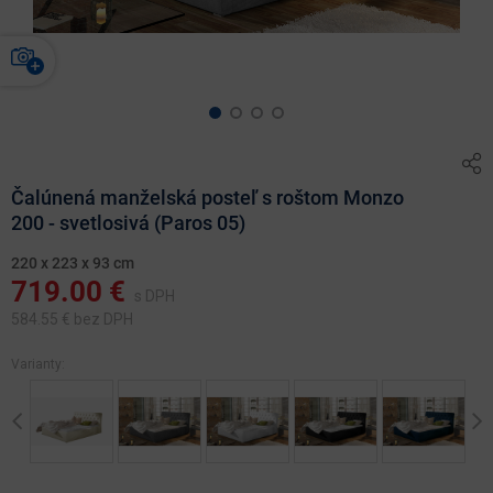
Čalúnená manželská posteľ s roštom Monzo
200 - svetlosivá (Paros 05)
220 x 223 x 93 cm
719.00
€
s DPH
584.55
€ bez DPH
Varianty:
Previous
Ne