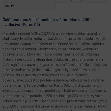
Značka
Čalúnená manželská posteľ s roštom Monzo 200 -
svetlosivá (Paros 05)
Manželská posteľ MONZO 200 Vám poskytne kvalitný spánok a
sladké sny. Hnacím motorom každého dňa je to, že sa dobre vyspíte
a vstanete vyspatí a oddýchnutí. Čalúnené postele dávajú spánku a
pohodliu nový rozmer. Okrem toho, že sú čalúnené kvalitnou a
odolnou látkou, ktorá nechladí a je príjemná na dotyk, vyzerajú
štýlovo a neskutočne elegantne. Vďaka jej prevedeniu premeníte
Vašu spálňu na oázu pokoja a relaxu v kráľovskom štýle. Unikátnosť
postele podškrtávajú dekoratívne gombíky, ktoré sú všité v čele
postele. Nízke nožičky postele zabezpečujú jej správne
odvetrávanie. Súčasťou postele je drevený, rolovací rošt. Posteľ je
odetá v krásnej farbe svetlosivá (Paros 05), no k dispozícii je aj v
iných prevedeniach a tak si posteľ viete krásne zladiť s nábytkom a
zariadením. Šírka postele je 220 cm, hĺbka je 223 cm a jej výška s
čelom postele je 93 cm. Plocha na spanie predstavuje rozmer (ŠxH):
200x200 cm, pričom dostupné sú aj iné varianty a jej váha je 163 kg.