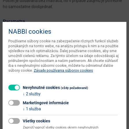
Posteľ je dodávaná bez matraca, no v prípade záujmu je potrebné
ho samostatne doobjednať.
Parametre
NABBI cookies
Šírka
220 cm
Používame súbory cookie na zabezpečenie rôznych funkcií služieb
Hĺbka
223 cm
ponúkaných na tomto webe, na analýzu prístupu k nim a na použitie
výsledkov na ich optimalizáciu. Ďalej používame cookies, aby sme
Výška
93 cm
umožnili cielenú reklamu. Za týmto účelom sa údaje odovzdávajú aj
pridruženým spoločnostiam a našim partnerom. Ak chcete súhlasiť
váha s obalom výrobcu
94 kg
iba s nevyhnutnými súbormi cookie, môžete tu odmietnuť ďalšie
súbory cookie.
Zásady používania súborov cookies
objem v zabalenom stave
0.733 m3
výrobcu
Nevyhnutné cookies
(vždy požadované)
čistá váha výrobcu
92 kg
2 služby
počet balíkov výrobcu
4 ks
Marketingové informácie
1 služba
typové označenie
Monzo 200
šírka plochy na spanie (cm)
200
Všetky cookies
Zapnúť/vypnúť všetky cookies okrem nevyhnutných