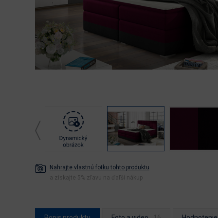
Nahrajte vlastnú fotku tohto produktu
a získajte 5% zľavu na ďaľší nákup
Popis produktu
Foto a video
Hodnotenie