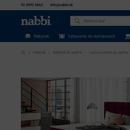
02 2092 4663
info@nabbi.sk
Nábytok
Vybavenie do domácnosti
Nábytok
Nábytok do spálne
Lacné postele do spálne