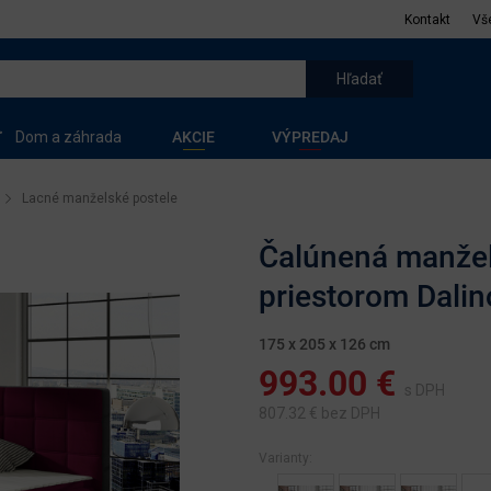
Kontakt
Vš
Dom a záhrada
AKCIE
VÝPREDAJ
Lacné manželské postele
Čalúnená manžel
priestorom Dalino
175 x 205 x 126 cm
993.00
€
s DPH
807.32
€ bez DPH
Varianty: