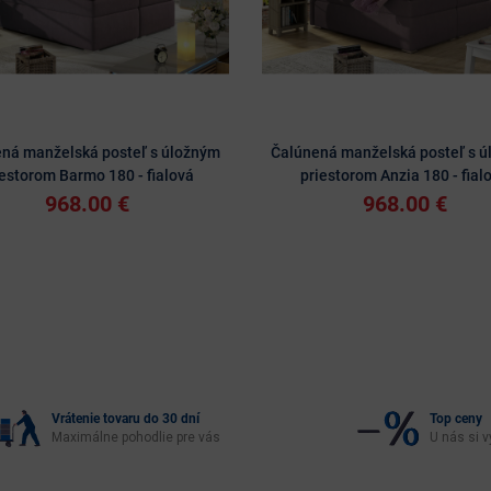
ná manželská posteľ s úložným
Čalúnená manželská posteľ s 
iestorom Barmo 180 - fialová
priestorom Anzia 180 - fial
968.00 €
968.00 €
Vrátenie tovaru do 30 dní
Top ceny
Maximálne pohodlie pre vás
U nás si v