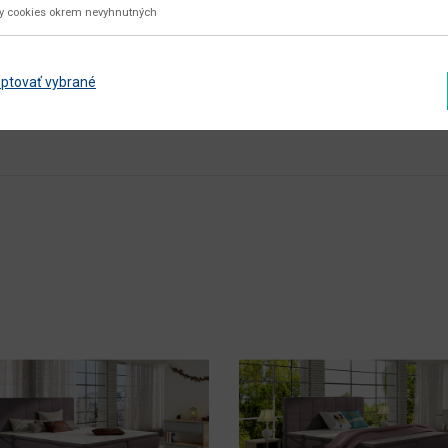
ky cookies okrem nevyhnutných
fialová
Zobraziť ďalšie parametre
ptovať vybrané