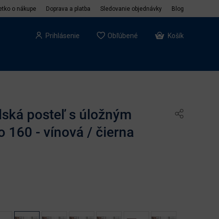
etko o nákupe
Doprava a platba
Sledovanie objednávky
Blog
Prihlásenie
Obľúbené
Košík
ská posteľ s úložným
 160 - vínová / čierna