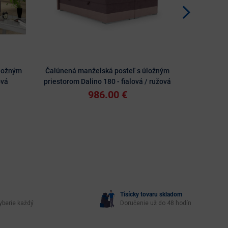
úložným
Čalúnená manželská posteľ s úložným
Čalúnená 
ová
priestorom Dalino 180 - fialová / ružová
priest
986.00 €
Tisícky tovaru skladom
yberie každý
Doručenie už do 48 hodín