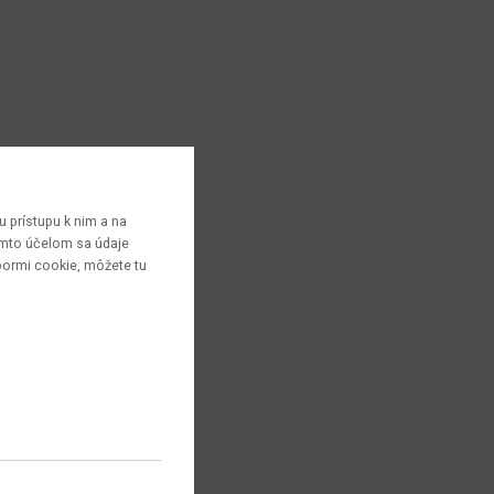
 prístupu k nim a na
týmto účelom sa údaje
bormi cookie, môžete tu