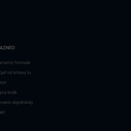
AZNÍCI
amačný formulár
úpiť od zmluvy tu
účet
pný košík
ovanie objednávky
akt