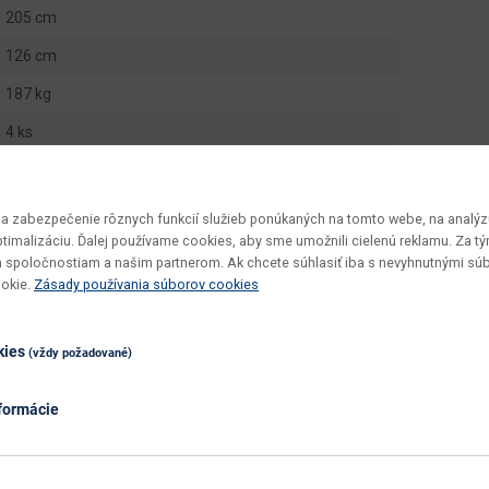
205 cm
126 cm
187 kg
4 ks
2.693 m3
190 kg
 zabezpečenie rôznych funkcií služieb ponúkaných na tomto webe, na analýzu
optimalizáciu. Ďalej používame cookies, aby sme umožnili cielenú reklamu. Za 
Dalino 160
 spoločnostiam a našim partnerom. Ak chcete súhlasiť iba s nevyhnutnými sú
ookie.
Zásady používania súborov cookies
160
200
kies
(vždy požadované)
160 x 200
v demonte
formácie
vyžaduje zručnosť
utierať namokro