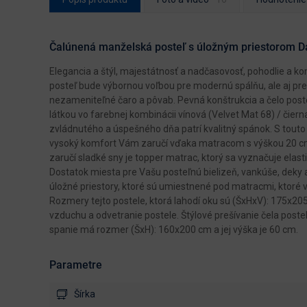
Čalúnená manželská posteľ s úložným priestorom Dal
Elegancia a štýl, majestátnosť a nadčasovosť, pohodlie a 
posteľ bude výbornou voľbou pre modernú spálňu, ale aj pre
nezameniteľné čaro a pôvab. Pevná konštrukcia a čelo post
látkou vo farebnej kombinácii vínová (Velvet Mat 68) / čiern
zvládnutého a úspešného dňa patrí kvalitný spánok. S touto
vysoký komfort Vám zaručí vďaka matracom s výškou 20 cm,
zaručí sladké sny je topper matrac, ktorý sa vyznačuje elast
Dostatok miesta pre Vašu posteľnú bielizeň, vankúše, deky
úložné priestory, ktoré sú umiestnené pod matracmi, kto
Rozmery tejto postele, ktorá lahodí oku sú (ŠxHxV): 175x20
vzduchu a odvetranie postele. Štýlové prešívanie čela poste
spanie má rozmer (ŠxH): 160x200 cm a jej výška je 60 cm.
Parametre
Šírka