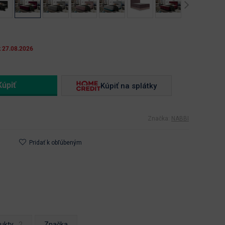
Next
k 27.08.2026
Kúpiť na splátky
Značka:
NABBI
Pridať k obľúbeným
dukty
Značka