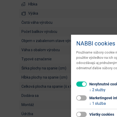
Hĺbka
Výška
čistá váha výrobcu
počet balíkov výrobcu
objem v zabalenom stave výrobcu
NABBI cookies
váha s obalom výrobcu
Používame súbory cookie na
použitie výsledkov na ich 
typové označenie
odovzdávajú aj pridruženým
odmietnuť ďalšie súbory c
šírka plochy na spanie (cm)
hĺbka plochy na spanie (cm)
Nevyhnutné coo
celková plocha na spanie (š x h cm)
2 služby
dodáva sa
Marketingové in
1 služba
montáž
údržba
Všetky cookies