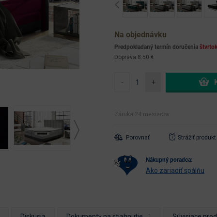
Previous
Na objednávku
Predpokladaný termín doručenia
štvrto
Doprava 8.50 €
-
+
Záruka 24 mesiacov
Porovnať
Strážiť produkt
nákupný poradca:
Ako zariadiť spálňu
Diskusia
Dokumenty na stiahnutie
Súvisiace pro