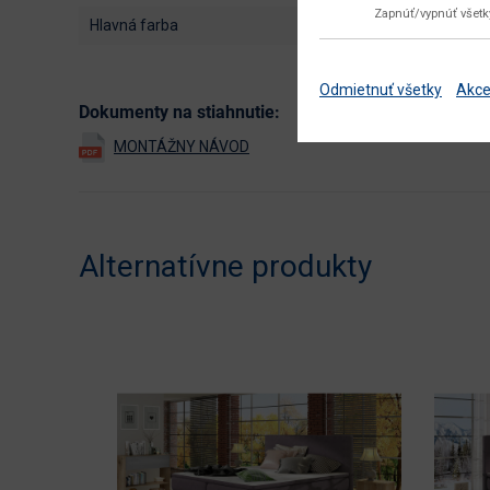
Zapnúť/vypnúť všet
hlavná farba
Odmietnuť všetky
Akce
Dokumenty na stiahnutie:
Alternatívne produkty