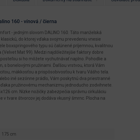
ino 160 - vínová / čierna
komfort - jedným slovom DALINO 160. Táto manželská
 klasickú, do ktorej vďaka svojmu prevedeniu vnesie
ele boxspringového typu sú čalúnené príjemnou, kvalitnou
a (Velvet Mat 99). Medzi najdôležitejšie faktory dobre
 posteľou si ho môžete vychutnávať naplno. Pohodlie a
 s bonelovými pružinami. Ďaľšou vrstvou, ktorá Vám
icitou, mäkkosťou a prispôsobivosťou k tvaru Vášho tela.
 alebo iné sezónne prádlo, Vám poskytnú dva priestranné
ré vďaka pružinovému mechanizmu jednoducho zodvihnete.
5x126 cm. Nízke nožičky zabezpečia správnu cirkuláciu
le v tvare štvorcov jej dodáva vkusný šmrnc. Plocha na
175 cm