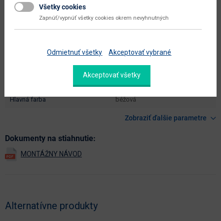
hĺbka plochy na spanie (cm)
200
Všetky cookies
Zapnúť/vypnúť všetky cookies okrem nevyhnutných
celková plocha na spanie (š x h
165 x 200
cm)
dodáva sa
v demonte
Odmietnuť všetky
Akceptovať vybrané
montáž
vyžaduje zručnosť
Akceptovať všetky
údržba
utierať navlhko
hlavná farba
béžová
Zobraziť ďalšie parametre
Dokumenty na stiahnutie:
Alternatívne produkty