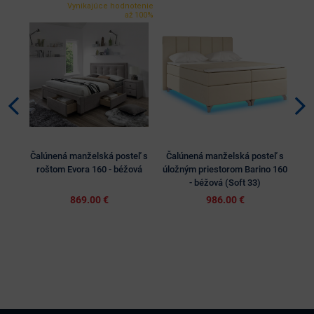
Vynikajúce hodnotenie
až 100%
Čalúnená manželská posteľ s
Čalúnená manželská posteľ s
Ča
roštom Evora 160 - béžová
úložným priestorom Barino 160
úlo
- béžová (Soft 33)
869.00 €
986.00 €