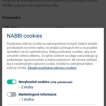
dizajnom a nezameniteľnou pohodlnosťou, boxspringová postel
FERINE bude pre Vás tá správna voľba.
Parametre
Šírka
165 cm
NABBI cookies
Hĺbka
210 cm
Používame súbory cookie na zabezpečenie rôznych funkcií služieb
Výška
124 cm
ponúkaných na tomto webe, na analýzu prístupu k nim a na použitie
výsledkov na ich optimalizáciu. Ďalej používame cookies, aby sme
objem v zabalenom stave
2.135 m3
umožnili cielenú reklamu. Za týmto účelom sa údaje odovzdávajú aj
výrobcu
pridruženým spoločnostiam a našim partnerom. Ak chcete súhlasiť
iba s nevyhnutnými súbormi cookie, môžete tu odmietnuť ďalšie
čistá váha výrobcu
148 kg
súbory cookie.
Zásady používania súborov cookies
počet balíkov výrobcu
4 ks
Nevyhnutné cookies
(vždy požadované)
váha s obalom výrobcu
151 kg
2 služby
typové označenie
Ferine 165
Marketingové informácie
šírka plochy na spanie (cm)
165
1 služba