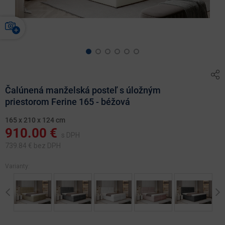
Čalúnená manželská posteľ s úložným
priestorom Ferine 165 - béžová
165 x 210 x 124 cm
910.00
€
s DPH
739.84
€ bez DPH
Varianty:
Previous
Ne