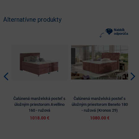
Alternatívne produkty
Nabbík
odporúča
Čalúnená manželská posteľ s
Čalúnená manželská posteľ s
Ča
úložným priestorom Avellino
úložným priestorom Beneto 180
úlo
160 - ružová
- ružová (Kronos 29)
1018.00 €
1080.00 €