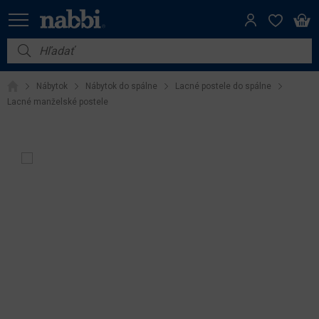
Nábytok
Nábytok
Nábytok do spálne
Lacné postele do spálne
Vybavenie do domácnosti
Lacné manželské postele
Dom a záhrada
Akcie
Výpredaj