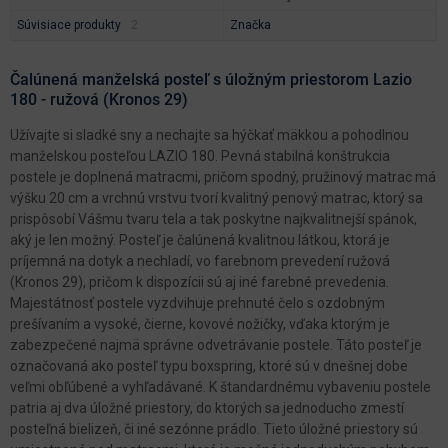
Súvisiace produkty
Značka
Čalúnená manželská posteľ s úložným priestorom Lazio
180 - ružová (Kronos 29)
Užívajte si sladké sny a nechajte sa hýčkať mäkkou a pohodlnou
manželskou posteľou LAZIO 180. Pevná stabilná konštrukcia
postele je doplnená matracmi, pričom spodný, pružinový matrac má
výšku 20 cm a vrchnú vrstvu tvorí kvalitný penový matrac, ktorý sa
prispôsobí Vášmu tvaru tela a tak poskytne najkvalitnejší spánok,
aký je len možný. Posteľ je čalúnená kvalitnou látkou, ktorá je
príjemná na dotyk a nechladí, vo farebnom prevedení ružová
(Kronos 29), pričom k dispozícii sú aj iné farebné prevedenia.
Majestátnosť postele vyzdvihuje prehnuté čelo s ozdobným
prešívaním a vysoké, čierne, kovové nožičky, vďaka ktorým je
zabezpečené najmä správne odvetrávanie postele. Táto posteľ je
označovaná ako posteľ typu boxspring, ktoré sú v dnešnej dobe
veľmi obľúbené a vyhľadávané. K štandardnému vybaveniu postele
patria aj dva úložné priestory, do ktorých sa jednoducho zmestí
posteľná bielizeň, či iné sezónne prádlo. Tieto úložné priestory sú