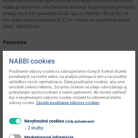
umiestnené pod matracmi, ktoré je možné jednoduchým pohybom
vďaka pružinovému mechanizmu zdvihnúť. Rozmery tejto pôvabnej
krásky, ktorá Vám poskytne kúsok raja, sú (ŠxHxV): 185x215x118
cm, výška plochy na ležanie je 57 cm. Plocha na spanie má rozmer
(ŠxH): 180x200 cm.
Parametre
Šírka
185 cm
NABBI cookies
Hĺbka
215 cm
Používame súbory cookie na zabezpečenie rôznych funkcií služieb
ponúkaných na tomto webe, na analýzu prístupu k nim a na použitie
Výška
118 cm
výsledkov na ich optimalizáciu. Ďalej používame cookies, aby sme
umožnili cielenú reklamu. Za týmto účelom sa údaje odovzdávajú aj
objem v zabalenom stave
2.31 m3
pridruženým spoločnostiam a našim partnerom. Ak chcete súhlasiť
výrobcu
iba s nevyhnutnými súbormi cookie, môžete tu odmietnuť ďalšie
súbory cookie.
Zásady používania súborov cookies
čistá váha výrobcu
187 kg
váha s obalom výrobcu
190 kg
Nevyhnutné cookies
(vždy požadované)
počet balíkov výrobcu
4 ks
2 služby
Marketingové informácie
typové označenie
Lazio 180