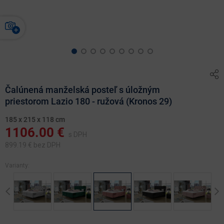
Čalúnená manželská posteľ s úložným
priestorom Lazio 180 - ružová (Kronos 29)
185 x 215 x 118 cm
1106.00
€
s DPH
899.19
€ bez DPH
Varianty:
Previous
Ne