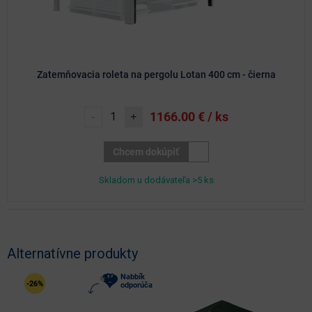
Zatemňovacia roleta na pergolu Lotan 400 cm - čierna
1166.00
€ / ks
-
+
Chcem dokúpiť
Skladom u dodávateľa >5 ks
Alternatívne produkty
Nabbík
-26%
odporúča