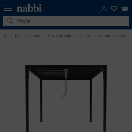
Nábytok
Dom a záhrada
Stavby na záhrade
Záhradné stany a altánky
Vybavenie do domácnosti
Dom a záhrada
Akcie
Výpredaj