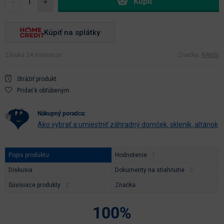
-
+
Kúpiť na splátky
Záruka 24 mesiacov
Značka:
NABBI
Strážiť produkt
Pridať k obľúbeným
nákupný poradca:
Ako vybrať a umiestniť záhradný domček, skleník, altánok
Popis produktu
Hodnotenie
Diskusia
Dokumenty na stiahnutie
Súvisiace produkty
Značka
100%