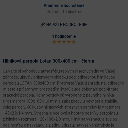
Priemerné hodnotenie
Hodnotil 1 zákazník
NAPÍŠTE HODNOTENIE
1 hodnotenie
Hliníková pergola Lotan 300x400 cm - čierna
Užívajte si pohodovú atmosféru teplých slnečných dní vo Vašej
záhrade, ukrytí v príjemnom chládku pod jedinečnou hliníkovou
pergolou LOTAN 300x400 cm. Pretvorte Vašu záhradu na jedinečné
miesto s príjemným prostredím, ktorú bude dokonale zdobiť táto
praktická pergola. Nohy pergoly sú vyrobené z pevného hliníka
s rozmerom 100x100x1,6 mm a zabezpečujú pevnosť a stabilitu
celej pergoly. 60 kusov hliníkových strešných panelov je v rozmere
145x23x1,4 mm. Strecha je oceľová a hoorné nosníky pergoly sú
z hliníka v rozmere 120x100x2,0 mm. Hliník sa vyznačuje svojou
odolnosťou a nevyžaduje žiadnu údržbu, navyše konštrukcia je