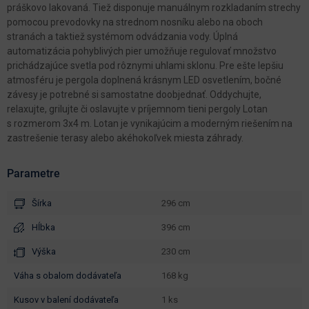
práškovo lakovaná. Tiež disponuje manuálnym rozkladaním strechy
pomocou prevodovky na strednom nosníku alebo na oboch
stranách a taktiež systémom odvádzania vody. Úplná
automatizácia pohyblivých pier umožňuje regulovať množstvo
prichádzajúce svetla pod rôznymi uhlami sklonu. Pre ešte lepšiu
atmosféru je pergola doplnená krásnym LED osvetlením, bočné
závesy je potrebné si samostatne doobjednať. Oddychujte,
relaxujte, grilujte či oslavujte v príjemnom tieni pergoly Lotan
s rozmerom 3x4 m. Lotan je vynikajúcim a moderným riešením na
zastrešenie terasy alebo akéhokoľvek miesta záhrady.
Parametre
Šírka
296 cm
Hĺbka
396 cm
Výška
230 cm
váha s obalom dodávateľa
168 kg
kusov v balení dodávateľa
1 ks