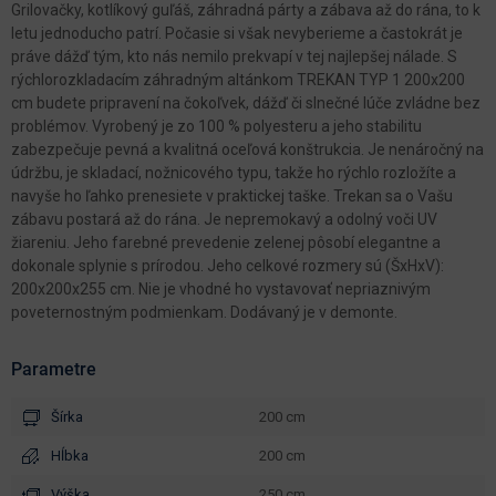
Grilovačky, kotlíkový guľáš, záhradná párty a zábava až do rána, to k
letu jednoducho patrí. Počasie si však nevyberieme a častokrát je
práve dážď tým, kto nás nemilo prekvapí v tej najlepšej nálade. S
rýchlorozkladacím záhradným altánkom TREKAN TYP 1 200x200
cm budete pripravení na čokoľvek, dážď či slnečné lúče zvládne bez
problémov. Vyrobený je zo 100 % polyesteru a jeho stabilitu
zabezpečuje pevná a kvalitná oceľová konštrukcia. Je nenáročný na
údržbu, je skladací, nožnicového typu, takže ho rýchlo rozložíte a
navyše ho ľahko prenesiete v praktickej taške. Trekan sa o Vašu
zábavu postará až do rána. Je nepremokavý a odolný voči UV
žiareniu. Jeho farebné prevedenie zelenej pôsobí elegantne a
dokonale splynie s prírodou. Jeho celkové rozmery sú (ŠxHxV):
200x200x255 cm. Nie je vhodné ho vystavovať nepriaznivým
poveternostným podmienkam. Dodávaný je v demonte.
Parametre
Šírka
200 cm
Hĺbka
200 cm
Výška
250 cm