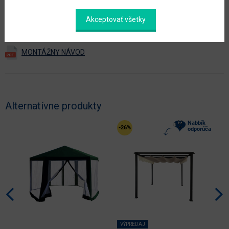
Zobraziť ďalšie parametre
Akceptovať všetky
Dokumenty na stiahnutie:
Alternatívne produkty
Nabbík
-26%
odporúča
VÝPREDAJ