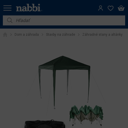
Nábytok
Dom a záhrada
Stavby na záhrade
Záhradné stany a altánky
Vybavenie do domácnosti
Dom a záhrada
Akcie
Výpredaj