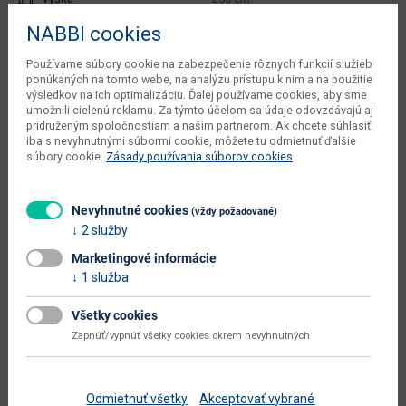
NABBI cookies
kusov v balení dodávateľa
1 ks
váha s obalom dodávateľa
9 kg
Používame súbory cookie na zabezpečenie rôznych funkcií služieb
ponúkaných na tomto webe, na analýzu prístupu k nim a na použitie
počet balíkov dodávateľa
1 ks
výsledkov na ich optimalizáciu. Ďalej používame cookies, aby sme
umožnili cielenú reklamu. Za týmto účelom sa údaje odovzdávajú aj
pridruženým spoločnostiam a našim partnerom. Ak chcete súhlasiť
objem v zabalenom stave
0.0414 m3
iba s nevyhnutnými súbormi cookie, môžete tu odmietnuť ďalšie
dodávateľa
súbory cookie.
Zásady používania súborov cookies
typové označenie
Trekan Typ 1
dodáva sa
v demonte
Nevyhnutné cookies
(vždy požadované)
2 služby
montáž
jednoduchá
Marketingové informácie
údržba
mimo sezóny uschovať
1 služba
hlavná farba
zelená
Všetky cookies
farba
zelená
Zapnúť/vypnúť všetky cookies okrem nevyhnutných
hlavný materiál
plast
Odmietnuť všetky
Akceptovať vybrané
materiál
polyester / oceľ