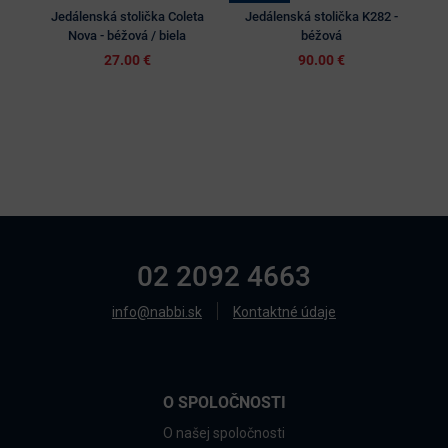
Jedálenská stolička Coleta
Jedálenská stolička K282 -
J
Nova - béžová / biela
béžová
27.00 €
90.00 €
02 2092 4663
info@nabbi.sk
Kontaktné údaje
O SPOLOČNOSTI
O našej spoločnosti