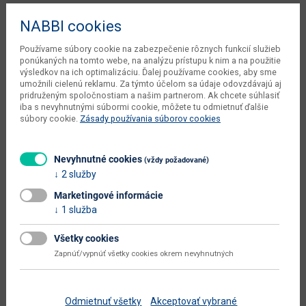
Šírka
41 cm
NABBI cookies
Hĺbka
49 cm
Používame súbory cookie na zabezpečenie rôznych funkcií služieb
Výška
96 cm
ponúkaných na tomto webe, na analýzu prístupu k nim a na použitie
výsledkov na ich optimalizáciu. Ďalej používame cookies, aby sme
váha s obalom dodávateľa
3.75 kg
umožnili cielenú reklamu. Za týmto účelom sa údaje odovzdávajú aj
pridruženým spoločnostiam a našim partnerom. Ak chcete súhlasiť
počet balíkov dodávateľa
1 ks
iba s nevyhnutnými súbormi cookie, môžete tu odmietnuť ďalšie
súbory cookie.
Zásady používania súborov cookies
kusov v balení dodávateľa
6 ks
objem v zabalenom stave
Nevyhnutné cookies
0.0295 m3
(vždy požadované)
dodávateľa
2 služby
typové označenie
Coleta Nova
Marketingové informácie
1 služba
hĺbka sedadla (cm)
39
Všetky cookies
výška sedadla (cm)
45
Zapnúť/vypnúť všetky cookies okrem nevyhnutných
dodáva sa
v demonte
montáž
jednoduchá
Odmietnuť všetky
Akceptovať vybrané