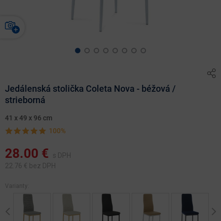
Jedálenská stolička Coleta Nova - béžová /
strieborná
41 x 49 x 96 cm
100%
28.00
€
s DPH
22.76
€ bez DPH
Varianty:
Previous
Ne