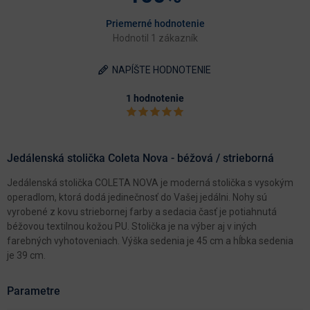
Priemerné hodnotenie
Hodnotil 1 zákazník
NAPÍŠTE HODNOTENIE
1 hodnotenie
Jedálenská stolička Coleta Nova - béžová / strieborná
Jedálenská stolička COLETA NOVA je moderná stolička s vysokým
operadlom, ktorá dodá jedinečnosť do Vašej jedálni. Nohy sú
vyrobené z kovu striebornej farby a sedacia časť je potiahnutá
béžovou textilnou kožou PU. Stolička je na výber aj v iných
farebných vyhotoveniach. Výška sedenia je 45 cm a hĺbka sedenia
je 39 cm.
Parametre