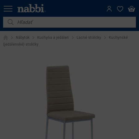
Nábytok
Nábytok
Kuchyňa a jedáleň
Lacné stoličky
Kuchynské
Vybavenie do domácnosti
(jedálenské) stoličky
Dom a záhrada
Akcie
Výpredaj