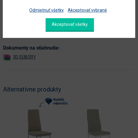
maximálne zaťaženie (kg)
120
Odmietnuť všetky
Akceptovať vybrané
hlavná farba
béžová
farba
béžová
Akceptovať všetky
Zobraziť ďalšie parametre
Dokumenty na stiahnutie:
Alternatívne produkty
Nabbík
odporúča