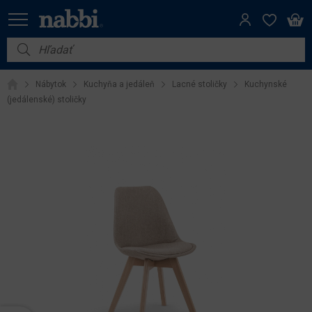
Nábytok
Nábytok
Kuchyňa a jedáleň
Lacné stoličky
Kuchynské
Vybavenie do domácnosti
(jedálenské) stoličky
Dom a záhrada
Akcie
Výpredaj