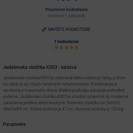
Priemerné hodnotenie
Hodnotil 1 zákazník
NAPÍŠTE HODNOTENIE
1 hodnotenie
Jedálenská stolička K303 - béžová
Jedálenská stolička K303 je čalúnená látkou béžovej farby, pričom
na výber je aj v iných farebných vyhotoveniach. Konštrukcia je
vyrobená z masívneho dreva. Mäkká podložka zaručuje pohodlné
sedenie. Jedálenskú stoličku K303 je vhodné umiestniť do moderne
zariadenej jedálne alebo kuchyne. Rozmery stoličky sú (ŠxHxV):
48x54x83 cm. Výška sedenia je 47 cm. Nosnosť stoličky je 120 kg.
Parametre