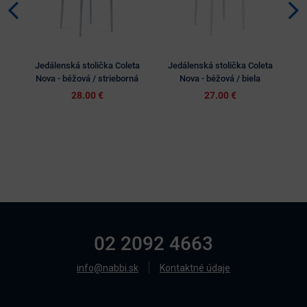
VÝP
Jedálenská stolička Coleta
Jedálenská stolička Coleta
J
Nova - béžová / strieborná
Nova - béžová / biela
28.00 €
27.00 €
02 2092 4663
info@nabbi.sk
Kontaktné údaje