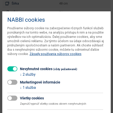
Šírka
48 cm
Hĺbka
54 cm
NABBI cookies
Výška
83 cm
Používame súbory cookie na zabezpečenie rôznych funkcií služieb
váha s obalom dodávateľa
5.875 kg
ponúkaných na tomto webe, na analýzu prístupu k nim a na použitie
výsledkov na ich optimalizáciu. Ďalej používame cookies, aby sme
počet balíkov dodávateľa
1 ks
umožnili cielenú reklamu. Za týmto účelom sa údaje odovzdávajú aj
pridruženým spoločnostiam a našim partnerom. Ak chcete súhlasiť
objem v zabalenom stave
iba s nevyhnutnými súbormi cookie, môžete tu odmietnuť ďalšie
0.059 m3
dodávateľa
súbory cookie.
Zásady používania súborov cookies
kusov v balení dodávateľa
4 ks
Nevyhnutné cookies
(vždy požadované)
typové označenie
K303
2 služby
výška sedadla (cm)
47
Marketingové informácie
1 služba
dodáva sa
v demonte
montáž
jednoduchá
Všetky cookies
Zapnúť/vypnúť všetky cookies okrem nevyhnutných
údržba
utierať namokro