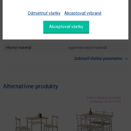
údržba
utierať navlhko
Odmietnuť všetky
Akceptovať vybrané
hlavná farba
dub sonoma
Akceptovať všetky
farba
dub sonoma / oceľ
prevedenie s leskom
nie
hlavný materiál
aglomerovaný materiál
Zobraziť ďalšie parametre
Alternatívne produkty
Veľmi žiadaný produkt
zostávajú už len 2 ks