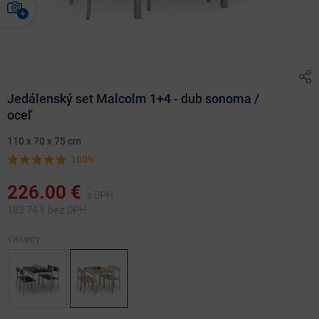
Jedálenský set Malcolm 1+4 - dub sonoma /
oceľ
110 x 70 x 75 cm
100%
226.00
€
s DPH
183.74
€ bez DPH
Varianty: