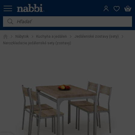
Nábytok
Nábytok
Kuchyňa a jedáleň
Jedálenské zostavy (sety)
Vybavenie do domácnosti
Nerozkladacie jedálenské sety (zostavy)
Dom a záhrada
Akcie
Výpredaj