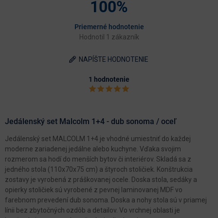
100%
Priemerné hodnotenie
Hodnotil 1 zákazník
NAPÍŠTE HODNOTENIE
1 hodnotenie
Jedálenský set Malcolm 1+4 - dub sonoma / oceľ
Jedálenský set MALCOLM 1+4 je vhodné umiestniť do každej
moderne zariadenej jedálne alebo kuchyne. Vďaka svojim
rozmerom sa hodí do menších bytov či interiérov. Skladá sa z
jedného stola (110x70x75 cm) a štyroch stoličiek. Konštrukcia
zostavy je vyrobená z práškovanej ocele. Doska stola, sedáky a
opierky stoličiek sú vyrobené z pevnej laminovanej MDF vo
farebnom prevedení dub sonoma. Doska a nohy stola sú v priamej
línii bez zbytočných ozdôb a detailov. Vo vrchnej oblasti je