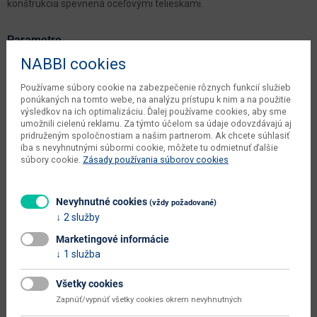
konštrukcia spevnená oceľovými telieskami.
Parametre
NABBI cookies
Šírka
110 cm
Používame súbory cookie na zabezpečenie rôznych funkcií služieb
Hĺbka
70 cm
ponúkaných na tomto webe, na analýzu prístupu k nim a na použitie
výsledkov na ich optimalizáciu. Ďalej používame cookies, aby sme
Výška
75 cm
umožnili cielenú reklamu. Za týmto účelom sa údaje odovzdávajú aj
pridruženým spoločnostiam a našim partnerom. Ak chcete súhlasiť
váha s obalom dodávateľa
35 kg
iba s nevyhnutnými súbormi cookie, môžete tu odmietnuť ďalšie
súbory cookie.
Zásady používania súborov cookies
počet balíkov dodávateľa
1 ks
objem v zabalenom stave
Nevyhnutné cookies
0.158 m3
(vždy požadované)
dodávateľa
2 služby
kusov v balení dodávateľa
1 ks
Marketingové informácie
1 služba
typové označenie
Malcolm 1+4
Všetky cookies
dodáva sa
v demonte
Zapnúť/vypnúť všetky cookies okrem nevyhnutných
montáž
jednoduchá