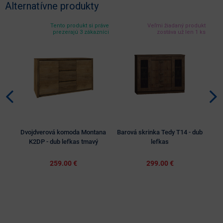
Alternatívne produkty
Tento produkt si práve
Veľmi žiadaný produkt
prezerajú 3 zákazníci
zostáva už len 1 ks
Dvojdverová komoda Montana
Barová skrinka Tedy T14 - dub
K
K2DP - dub lefkas tmavý
lefkas
259.00 €
299.00 €