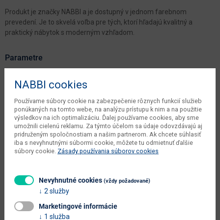
Produkt je značky NABBI a je dostupný v jednom farebnom
prevedení. Je to skvelá voľba pre tých, ktorí hľadajú kvalitný a
praktický nábytok s moderným vzhľadom.
Parametre
Šírka
170.2 cm
NABBI cookies
Hĺbka
40 cm
Používame súbory cookie na zabezpečenie rôznych funkcií služieb
ponúkaných na tomto webe, na analýzu prístupu k nim a na použitie
Výška
92 cm
výsledkov na ich optimalizáciu. Ďalej používame cookies, aby sme
umožnili cielenú reklamu. Za týmto účelom sa údaje odovzdávajú aj
objem v zabalenom stave
pridruženým spoločnostiam a našim partnerom. Ak chcete súhlasiť
0.6263 m3
dodávateľa
iba s nevyhnutnými súbormi cookie, môžete tu odmietnuť ďalšie
súbory cookie.
Zásady používania súborov cookies
počet balíkov výrobcu
2 ks
objem v zabalenom stave
0.124 m3
Nevyhnutné cookies
(vždy požadované)
výrobcu
2 služby
váha s obalom výrobcu
65.7 kg
Marketingové informácie
1 služba
typové označenie
Viliam CH-1D4DRWS