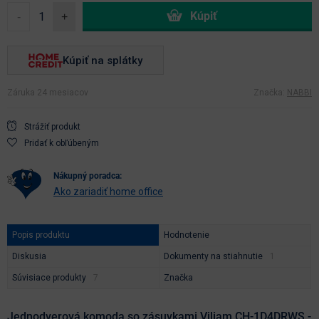
-
+
Kúpiť na splátky
Záruka 24 mesiacov
Značka:
NABBI
Strážiť produkt
Pridať k obľúbeným
nákupný poradca:
Ako zariadiť home office
Popis produktu
Hodnotenie
Diskusia
Dokumenty na stiahnutie
Súvisiace produkty
Značka
Jednodverová komoda so zásuvkami Viliam CH-1D4DRWS -