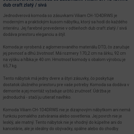
dub craft zlatý / sivá
Jednodverová komoda so zásuvkami Viliam CH-1D4DRWS je
moderným a praktickým kusom nábytku, ktorý sa hodí do každého
interiéru. Jej farebné prevedenie v odtieňoch dub craft zlatý / sivá
dodáva priestoru eleganciu a štýl.
Komoda je vyrobená z aglomerovaného materiálu DTD, čo zaručuje
jej pevnosť a dlhú životnosť. Má rozmery 170,2 cm na šírku, 92 cm
na výšku a hĺbka je 40 cm. Hmotnosť komody s obalom výrobcu je
65,7 kg.
Tento nábytok má jedny dvere a štyri zásuvky, čo poskytuje
dostatok úložného priestoru pre vaše potreby. Komoda sa dodáva v
demonte a jej montáž vyžaduje určitú zručnosť. Údržba je
jednoduchá - stačí ju utierať navlhko.
Komoda Viliam CH-1D4DRWS nie je dizajnovým nábytkom ani nemá
funkciu pomalého zatvárania alebo osvetlenia. Jej povrch nie je
lesklý, ale matný. Tento nábytok nie je vhodný do kúpeľne ani do
kancelárie, ale je ideálny do obývačky, spálne alebo do chodby.