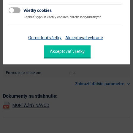
dodáva sa
v demonte
Všetky cookies
Zapnúť/vypnúť všetky cookies okrem nevyhnutných
montáž
vyžaduje zručnosť
údržba
utierať navlhko
Odmietnuť všetky
Akceptovať vybrané
hlavná farba
dub
Akceptovať všetky
doplnková farba
sivá
farba
dub craft zlatý / sivá
prevedenie s leskom
nie
Zobraziť ďalšie parametre
Dokumenty na stiahnutie: