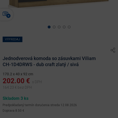
VÝPREDAJ
Jednodverová komoda so zásuvkami Viliam
CH-1D4DRWS - dub craft zlatý / sivá
170.2 x 40 x 92 cm
202.00
€
s DPH
164.23
€ bez DPH
Skladom 3 ks
Predpokladaný termín doručenia
streda 12.08.2026
Doprava 8.50 €