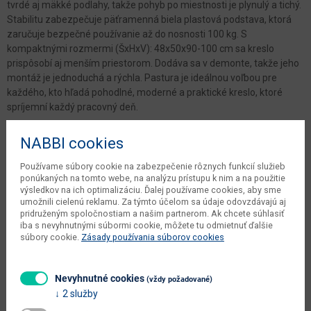
tvrdé aj mäkké podlahy, takže pohyb po miestnosti je plynulý a tichý.
Stabilitu zabezpečuje päťramenná biela plastová podstava, ktorá
zaručuje bezpečné používanie až do nosnosti 100 kg. S
kompaktnými rozmermi (ŠxHxV): 48x50x90-100 cm sa kreslo
prispôsobí aj menším priestorom. Dodáva sa v demonte, takže jeho
montáž je jednoduchá a rýchla. Pastura je ideálnou voľbou pre
každého, kto hľadá pohodlné, moderné a praktické kreslo, ktoré
spríjemní každý pracovný deň.
NABBI cookies
Parametre
Používame súbory cookie na zabezpečenie rôznych funkcií služieb
Šírka
48 cm
ponúkaných na tomto webe, na analýzu prístupu k nim a na použitie
výsledkov na ich optimalizáciu. Ďalej používame cookies, aby sme
Hĺbka
50 cm
umožnili cielenú reklamu. Za týmto účelom sa údaje odovzdávajú aj
pridruženým spoločnostiam a našim partnerom. Ak chcete súhlasiť
Výška
100/90 cm
iba s nevyhnutnými súbormi cookie, môžete tu odmietnuť ďalšie
súbory cookie.
Zásady používania súborov cookies
počet balíkov dodávateľa
1 ks
váha s obalom dodávateľa
8 kg
Nevyhnutné cookies
(vždy požadované)
2 služby
objem v zabalenom stave
0.0942 m3
dodávateľa