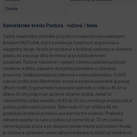
Značka
Kancelárske kreslo Pastura - ružová / biela
Zažite maximálne pohodlie pri práci s moderným kancelárskym
kreslom PASTURA, ktoré kombinuje funkčnosť, ergonómiu a
elegantný dizajn. Kreslo je vyrobené z kvalitnej sieťoviny a odolného
plastu, čo zaručuje dlhú životnosť aj pri každodennom
používaní. Ružové čalúnenie v spojení s bielou podstavou pôsobí
moderne a ľahko zapadne do každej kancelárie či domácej
pracovne. Vďaka priedušnej sieťovine s oderuodolnosťou 15 000
oderov podľa testu Martindale zostáva sedenie pohodlné aj počas
dlhých hodín. Ergonomicky tvarované operadlo s výškou 46 cm a
šírkou 43 cm podporuje správne držanie chrbta, zatiaľ čo
nastaviteľná výška sedadla od 43 do 53 cm umožňuje prispôsobiť si
polohu podľa vašich potrieb. Šírka sedu 47 cm a hĺbka 45 cm
poskytujú dostatok priestoru pre komfortné sedenie. Praktické
sklopné opierky na ruky s výškou od zeme 60 až 70 cm uvoľnia
ramená počas práce a po sklopení šetria miesto pod stolom. Kreslo
je otočné a vybavené univerzálnymi kolieskami, ktoré sú vhodné na