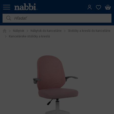
Nábytok
Nábytok
Nábytok do kancelárie
Stoličky a kreslá do kancelárie
Vybavenie do domácnosti
Kancelárske stoličky a kreslá
Dom a záhrada
Akcie
Výpredaj