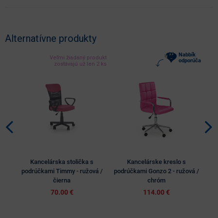
Alternatívne produkty
Nabbík
Veľmi žiadaný produkt
odporúča
zostávajú už len 2 ks
Kancelárska stolička s
Kancelárske kreslo s
Ka
podrúčkami Timmy - ružová /
podrúčkami Gonzo 2 - ružová /
čierna
chróm
70.00 €
114.00 €