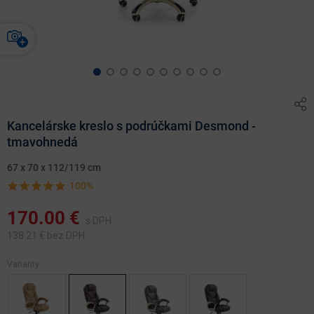
Kancelárske kreslo s podrúčkami Desmond -
tmavohnedá
67 x 70 x 112/119 cm
100%
170.00
€
s DPH
138.21
€ bez DPH
Varianty: