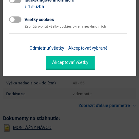
Marketingové informácie
objem v zabalenom stave
0.187 m3
1 služba
dodávateľa
typové označenie
Desmond
Všetky cookies
Zapnúť/vypnúť všetky cookies okrem nevyhnutných
výška od - do (cm)
112 - 119
šírka sedadla (cm)
47
Odmietnuť všetky
Akceptovať vybrané
hĺbka sedadla (cm)
52
výška sedadla (cm)
48
Akceptovať všetky
výška sedadla - väčšia (cm)
55
výška sedadla od - do (cm)
48 - 55
dodáva sa
v demonte
Zobraziť ďalšie parametre
Dokumenty na stiahnutie: