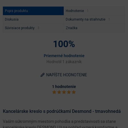
Popis produktu
Hodnotenie
Diskusia
Dokumenty na stiahnutie
Súvisiace produkty
Značka
100%
Priemerné hodnotenie
Hodnotil 1 zákazník
NAPÍŠTE HODNOTENIE
1 hodnotenie
Kancelárske kreslo s podrúčkami Desmond - tmavohnedá
Vaším súkromným miestom pohodlia a predstavivosti sa stane
kancelárske kreslo DESMOND. Už na pohľad vyzerá komfortne a