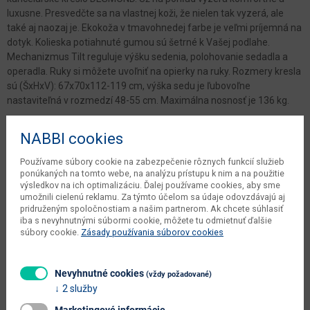
luxusne. Presvedčte sa na vlastnej koži, že nielen tak vyzerá, ale
také aj naozaj je. Ekokoža v tmavohnedej farbe je veľmi príjemná na
dotyk. Kolieska potiahnuté gumou sú šetrné k Vašej podlahe.
Mechanizmus Tilt reguluje výšku sedenia, polohovanie sedadla a
operadla. Ruky si môžete uvoľniť na opierky na ruky. Rozmery kresla
sú (ŠxHxV): 67x70x112-119 cm, výška sedu je ľubovoľne
nastaviteľná v rozmedzí 48-55 cm. Maximálna nosnosť je 136 kg.
Parametre
NABBI cookies
Používame súbory cookie na zabezpečenie rôznych funkcií služieb
Šírka
67 cm
ponúkaných na tomto webe, na analýzu prístupu k nim a na použitie
výsledkov na ich optimalizáciu. Ďalej používame cookies, aby sme
Hĺbka
70 cm
umožnili cielenú reklamu. Za týmto účelom sa údaje odovzdávajú aj
pridruženým spoločnostiam a našim partnerom. Ak chcete súhlasiť
Výška
112/119 cm
iba s nevyhnutnými súbormi cookie, môžete tu odmietnuť ďalšie
súbory cookie.
Zásady používania súborov cookies
počet balíkov dodávateľa
1 ks
váha s obalom dodávateľa
15 kg
Nevyhnutné cookies
(vždy požadované)
kusov v balení dodávateľa
1 ks
2 služby