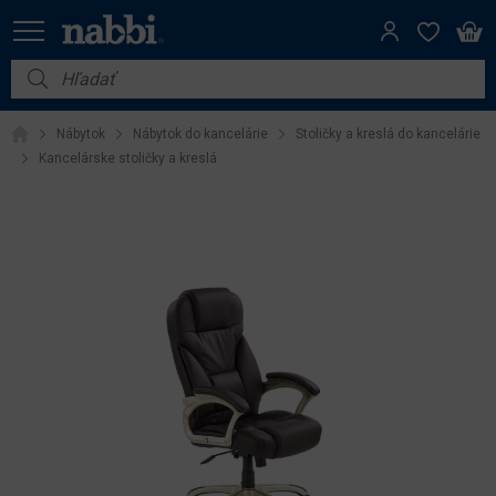
Nábytok
Nábytok
Nábytok do kancelárie
Stoličky a kreslá do kancelárie
Vybavenie do domácnosti
Kancelárske stoličky a kreslá
Dom a záhrada
Akcie
Výpredaj