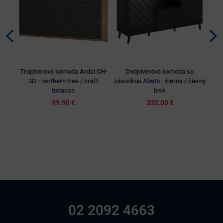
Trojdverová komoda Ardal CH-
Dvojdverová komoda so
Štvo
3D - northern tree / craft
zásuvkou Abeto - čierna / čierny
tobacco
lesk
99.90 €
332.00 €
02 2092 4663