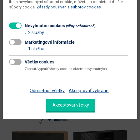
iba s nevyhnutnými súbormi cookie, môžete tu odmietnuť ďalšie
súbory cookie.
Zásady používania súborov cookies
hlavný materiál
aglomerovaný materiál
laminovaná DTD / laminovaná
materiál
Nevyhnutné cookies
(vždy požadované)
MDF
2 služby
druh aglomerovaného materiálu
laminovaná DTD
Marketingové informácie
1 služba
Zobraziť ďalšie parametre
Všetky cookies
Dokumenty na stiahnutie:
Zapnúť/vypnúť všetky cookies okrem nevyhnutných
Odmietnuť všetky
Akceptovať vybrané
Alternatívne produkty
Akceptovať všetky
Nabbík
odporúča