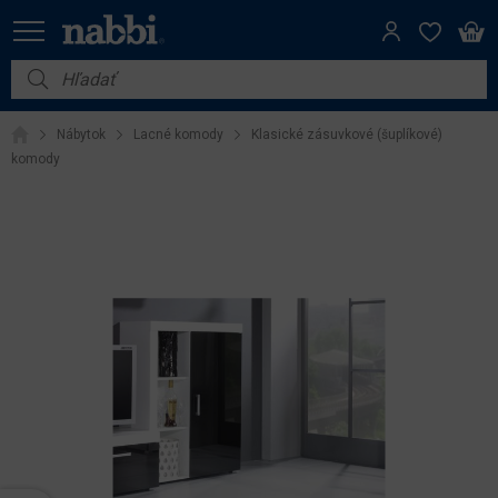
Nábytok
Nábytok
Lacné komody
Klasické zásuvkové (šuplíkové)
Vybavenie do domácnosti
komody
Dom a záhrada
Akcie
Výpredaj