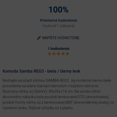
100%
Priemerné hodnotenie
Hodnotil 1 zákazník
NAPÍŠTE HODNOTENIE
1 hodnotenie
Komoda Samba REG3 - biela / čierny lesk
Nechajte sa očariť vitrínou SAMBA REG3. Jej moderné čierno-biele
prevedenie sa stane žiarivým klenotom v každom domove.
Rozmery vitríny sú (ŠxHxV): 90x35x114 cm. Na výrobu tohto
skvostného nábytku bola použitá laminovaná DTD (drevotrieska),
predné fronty vitríny sú z laminovanej MDF (drevovláknitej dosky) vo
vysokom lesku. Štýlové úchytky sú z plastu.