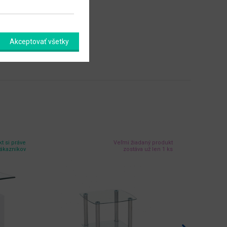
Akceptovať všetky
t si práve
Veľmi žiadaný produkt
zákazníkov
zostáva už len 1 ks