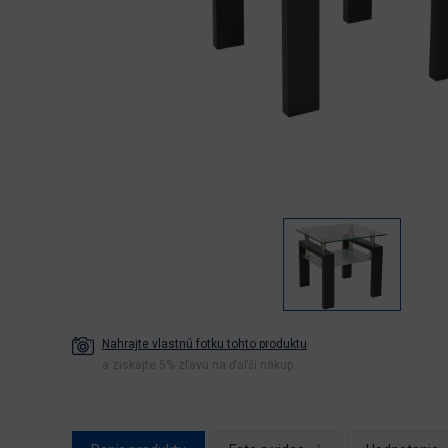
Nahrajte vlastnú fotku tohto produktu
a získajte 5% zľavu na ďaľší nákup