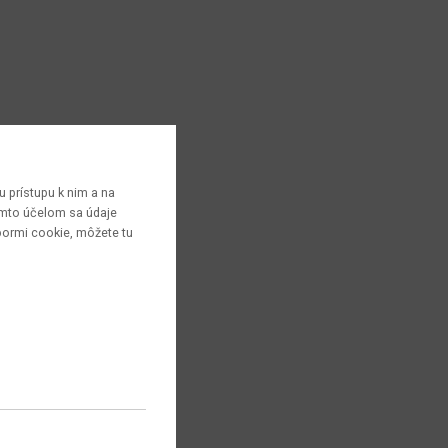
 prístupu k nim a na
týmto účelom sa údaje
bormi cookie, môžete tu