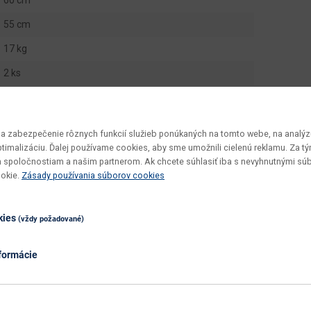
55 cm
17 kg
2 ks
Lisa D
v demonte
 zabezpečenie rôznych funkcií služieb ponúkaných na tomto webe, na analýzu
jednoduchá
optimalizáciu. Ďalej používame cookies, aby sme umožnili cielenú reklamu. Za 
 spoločnostiam a našim partnerom. Ak chcete súhlasiť iba s nevyhnutnými sú
utierať navlhko
ookie.
Zásady používania súborov cookies
číra
kies
wenge
(vždy požadované)
wenge
formácie
nie
sklo