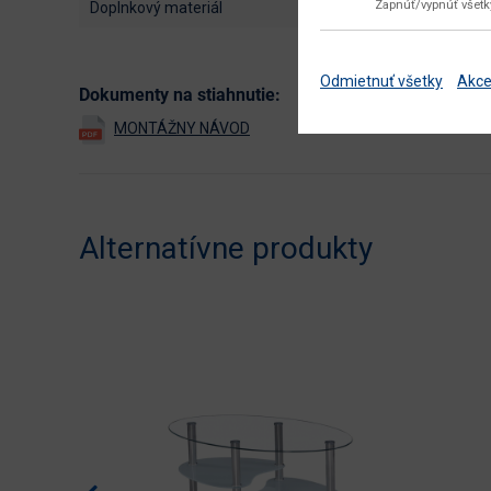
Zapnúť/vypnúť všet
doplnkový materiál
Odmietnuť všetky
Akce
Dokumenty na stiahnutie:
Alternatívne produkty