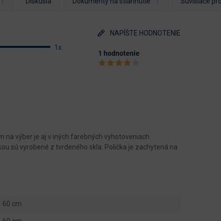
Diskusia
Dokumenty na stiahnutie
Súvisiace pr
NAPÍŠTE HODNOTENIE
1x
1 hodnotenie
m na výber je aj v iných farebných vyhotoveniach.
kou sú vyrobené z tvrdeného skla. Polička je zachytená na
60 cm
60 cm