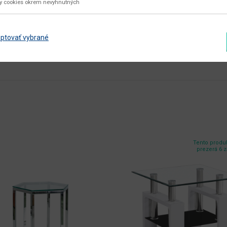
ky cookies okrem nevyhnutných
aglomerovaný materiál
Zobraziť ďalšie parametre
ptovať vybrané
Tento produk
prezerá 6 