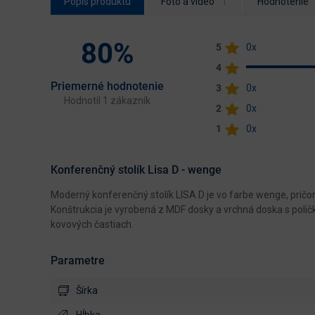
Popis produktu
Foto a video
Hodnotenie
80%
5
0x
4
Priemerné hodnotenie
3
0x
Hodnotil 1 zákazník
2
0x
1
0x
Konferenčný stolík Lisa D - wenge
Moderný konferenčný stolík LISA D je vo farbe wenge, pričo
Konštrukcia je vyrobená z MDF dosky a vrchná doska s polič
kovových častiach.
Parametre
Šírka
Hĺbka