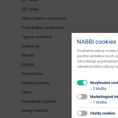
Výška
váha s obalom dodávateľa
počet balíkov dodávateľa
typové označenie
NABBI cookies
dodáva sa
Používame súbory cookie na
montáž
použitie výsledkov na ich 
odovzdávajú aj pridruženým
údržba
odmietnuť ďalšie súbory c
hlavná farba
Nevyhnutné coo
doplnková farba
2 služby
farba
Marketingové in
prevedenie s leskom
1 služba
hlavný materiál
Všetky cookies