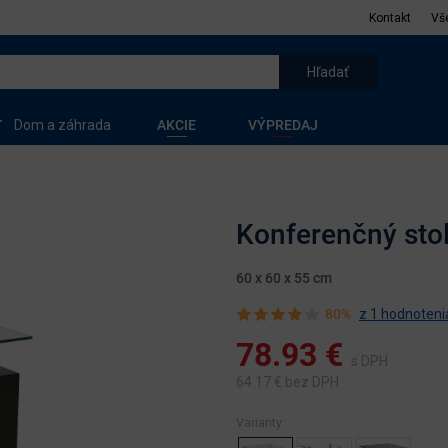
Kontakt
Vš
Dom a záhrada
AKCIE
VÝPREDAJ
Konferenčný stol
60 x 60 x 55 cm
80%
z 1 hodnoteni
78.93
€
s DPH
64.17
€ bez DPH
Varianty: