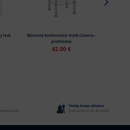
ly lesk
Sklenený konferenčný stolík Canaria -
Sklenený k
priehľadná
p
42.00 €
Tisícky tovaru skladom
yberie každý
Doručenie už do 48 hodín