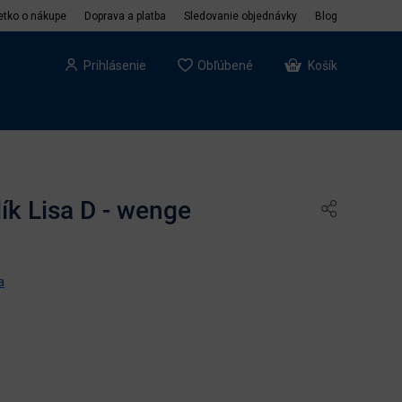
etko o nákupe
Doprava a platba
Sledovanie objednávky
Blog
Prihlásenie
Obľúbené
Košík
ík Lisa D - wenge
a