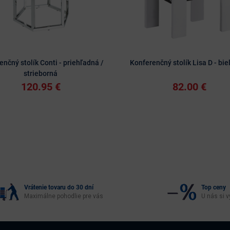
enčný stolík Conti - priehľadná /
Konferenčný stolík Lisa D - bie
strieborná
120.95 €
82.00 €
Vrátenie tovaru do 30 dní
Top ceny
Maximálne pohodlie pre vás
U nás si v