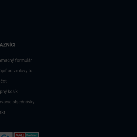
AZNÍCI
amačný formulár
úpiť od zmluvy tu
účet
pný košík
ovanie objednávky
akt