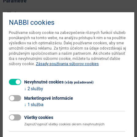
Parametre
Šírka
123 cm
NABBI cookies
Hĺbka
205 cm
Používame súbory cookie na zabezpečenie rôznych funkcií služieb
Výška
89 cm
ponúkaných na tomto webe, na analýzu prístupu k nim a na použitie
výsledkov na ich optimalizáciu. Ďalej používame cookies, aby sme
váha s obalom dodávateľa
25.8 kg
umožnili cielenú reklamu. Za týmto účelom sa údaje odovzdávajú aj
pridruženým spoločnostiam a našim partnerom. Ak chcete súhlasiť
objem v zabalenom stave
iba s nevyhnutnými súbormi cookie, môžete tu odmietnuť ďalšie
0.096 m3
dodávateľa
súbory cookie.
Zásady používania súborov cookies
kusov v balení dodávateľa
1 ks
Nevyhnutné cookies
(vždy požadované)
počet balíkov dodávateľa
3 ks
2 služby
typové označenie
Violetta 120
Marketingové informácie
1 služba
šírka plochy na spanie (cm)
120
hĺbka plochy na spanie (cm)
200
Všetky cookies
Zapnúť/vypnúť všetky cookies okrem nevyhnutných
celková plocha na spanie (š x h
120 x 200
cm)