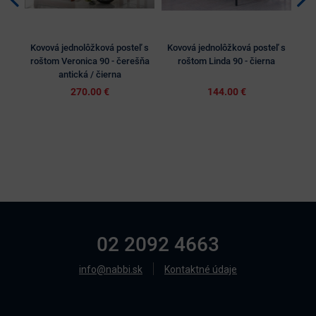
Kovová jednolôžková posteľ s
Kovová jednolôžková posteľ s
Ko
roštom Veronica 90 - čerešňa
roštom Linda 90 - čierna
r
antická / čierna
270.00 €
144.00 €
02 2092 4663
info@nabbi.sk
Kontaktné údaje