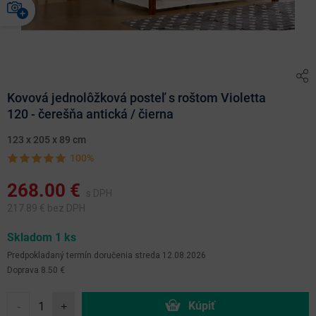
Kovová jednolôžková posteľ s roštom Violetta
120 - čerešňa antická / čierna
123 x 205 x 89 cm
100%
268.00
€
s DPH
217.89
€ bez DPH
Skladom 1 ks
Predpokladaný termín doručenia
streda 12.08.2026
Doprava 8.50 €
-
+