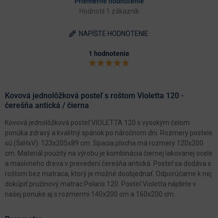
Priemerné hodnotenie
Hodnotil 1 zákazník
NAPÍŠTE HODNOTENIE
1 hodnotenie
Kovová jednolôžková posteľ s roštom Violetta 120 -
čerešňa antická / čierna
Kovová jednolôžková posteľ VIOLETTA 120 s vysokým čelom
ponúka zdravý a kvalitný spánok po náročnom dni. Rozmery postele
sú (ŠxHxV): 123x205x89 cm. Spacia plocha má rozmery 120x200
cm. Materiál použitý na výrobu je kombinácia čiernej lakovanej ocele
a masívneho dreva v prevedení čerešňa antická. Posteľ sa dodáva s
roštom bez matraca, ktorý je možné doobjednať. Odporúčame k nej
dokúpiť pružinový matrac Polaris 120. Posteľ Violetta nájdete v
našej ponuke aj s rozmermi 140x200 cm a 160x200 cm.