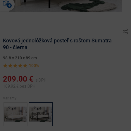
Kovová jednolôžková posteľ s roštom Sumatra
90 - čierna
98.8 x 210 x 89 cm
100%
209.00
€
s DPH
169.92
€ bez DPH
Varianty: