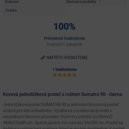
Diskusia
Súvisiace produkty
Značka
100%
Priemerné hodnotenie
Hodnotil 1 zákazník
NAPÍŠTE HODNOTENIE
1 hodnotenie
Kovová jednolôžková posteľ s roštom Sumatra 90 - čierna
Jednolôžková posteľ SUMATRA 90 je jednoduchá kovová posteľ
určená pre deti a študentov. Vyrába sa z práškovanej ocele v
neutrálnom čiernom prevedení. Rozmery postele sú (ŠxHxV):
98,8x210x89 cm. Spacia plocha má rozmery 90x200 cm. Posteľ sa
dodáva s roštom bez matraca, ktorý je možné doobjednať. K posteli