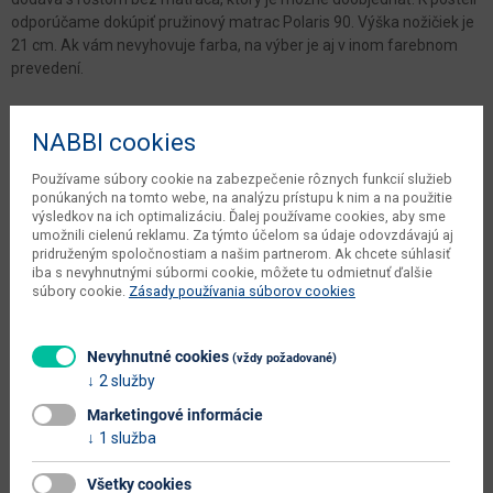
odporúčame dokúpiť pružinový matrac Polaris 90. Výška nožičiek je
21 cm. Ak vám nevyhovuje farba, na výber je aj v inom farebnom
prevedení.
Parametre
NABBI cookies
Šírka
98.8 cm
Používame súbory cookie na zabezpečenie rôznych funkcií služieb
ponúkaných na tomto webe, na analýzu prístupu k nim a na použitie
Hĺbka
210 cm
výsledkov na ich optimalizáciu. Ďalej používame cookies, aby sme
umožnili cielenú reklamu. Za týmto účelom sa údaje odovzdávajú aj
Výška
89 cm
pridruženým spoločnostiam a našim partnerom. Ak chcete súhlasiť
iba s nevyhnutnými súbormi cookie, môžete tu odmietnuť ďalšie
počet balíkov dodávateľa
1 ks
súbory cookie.
Zásady používania súborov cookies
objem v zabalenom stave
0.213 m3
dodávateľa
Nevyhnutné cookies
(vždy požadované)
2 služby
váha s obalom dodávateľa
23 kg
Marketingové informácie
kusov v balení dodávateľa
1 ks
1 služba
typové označenie
Sumatra 90
Všetky cookies