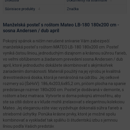
Diskusia
Dokumenty na stiahnutie
Súvisiace produkty
Značka
Manželská posteľ s roštom Mateo LB-180 180x200 cm -
sosna Andersen / dub april
Pokojný spánok a ničím nerušené snívanie Vám zabezpečí
manželská posteľ s roštom MATEO LB-180 180x200 cm. Posteľ
vyniká čistou líniou, jednoduchým dizajnom a krásnou súhrou farieb,
vo veľmi obľúbenom a žiadanom prevedení sosna Andersen / dub
april, ktoré jednoducho dokážete skombinovať s akýmkoľvek
zariadením domácnosti. Materiál použitý na jej výrobu je kvalitná
drevotriesková doska, ktorá je nenáročná na údržbu. Jej celkové
rozmery sú (ŠxHxV): 186,4x203,6x85,2 cm, pričom plocha na spanie
predstavuje rozmer 180x200 cm. Posteľ je dodávaná v demonte, s
roštom a bez matraca. Vytvorte si doma pokojnú atmosféru, aby
ste sa cítili dobre a v kľude mohli zrelaxovať s elegantnou kolekciou
Mateo. Jej eleganciu ešte viac vyzdvihuje dokonalá súhra farieb a
strieborné úchytky. Ponúka krásne prvky, ktoré je možné spolu
kombinovať a vyskladať tak spálňu či študentskú izbu s jemnou
líniou podľa Vašich predstáv.