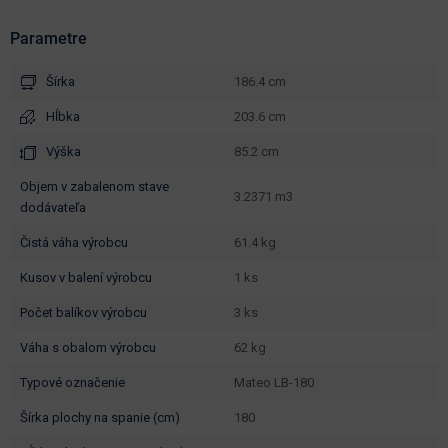
Parametre
Šírka
186.4 cm
Hĺbka
203.6 cm
Výška
85.2 cm
objem v zabalenom stave
3.2371 m3
dodávateľa
čistá váha výrobcu
61.4 kg
kusov v balení výrobcu
1 ks
počet balíkov výrobcu
3 ks
váha s obalom výrobcu
62 kg
typové označenie
Mateo LB-180
šírka plochy na spanie (cm)
180