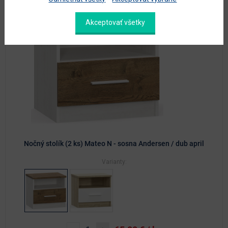
Akceptovať všetky
Nočný stolík (2 ks) Mateo N - sosna Andersen / dub april
Varianty: