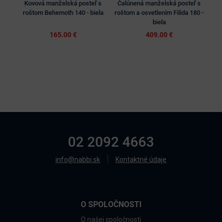
Kovová manželská posteľ s
Čalúnená manželská posteľ s
M
roštom Behemoth 140 - biela
roštom a osvetlením Filida 180 -
biela
165.00 €
409.00 €
02 2092 4663
info@nabbi.sk
Kontaktné údaje
O SPOLOČNOSTI
O našej spoločnosti