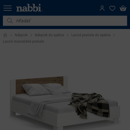
Nábytok
Nábytok
Nábytok do spálne
Lacné postele do spálne
Vybavenie do domácnosti
Lacné manželské postele
Dom a záhrada
Akcie
Výpredaj