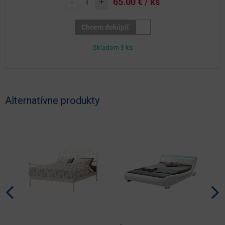
65.00
€ / ks
-
+
Chcem dokúpiť
Skladom 3 ks
Alternatívne produkty