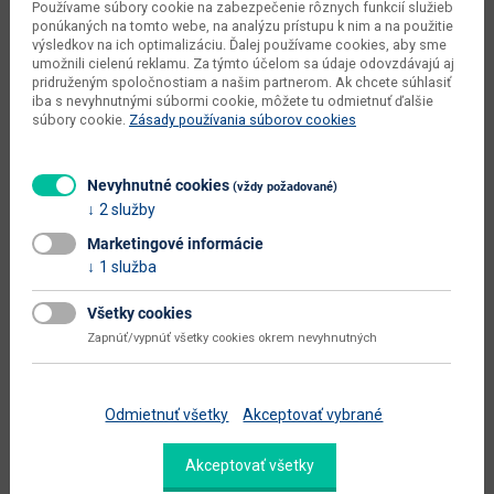
Používame súbory cookie na zabezpečenie rôznych funkcií služieb
objem v zabalenom stave
0.009 m3
ponúkaných na tomto webe, na analýzu prístupu k nim a na použitie
výrobcu
výsledkov na ich optimalizáciu. Ďalej používame cookies, aby sme
umožnili cielenú reklamu. Za týmto účelom sa údaje odovzdávajú aj
typové označenie
Elend
pridruženým spoločnostiam a našim partnerom. Ak chcete súhlasiť
iba s nevyhnutnými súbormi cookie, môžete tu odmietnuť ďalšie
dodáva sa
v demonte
súbory cookie.
Zásady používania súborov cookies
montáž
vyžaduje zručnosť
Nevyhnutné cookies
(vždy požadované)
údržba
utierať navlhko
2 služby
hlavná farba
biela
Marketingové informácie
1 služba
farba
biela / dub sonoma
prevedenie s leskom
nie
Všetky cookies
Zapnúť/vypnúť všetky cookies okrem nevyhnutných
hlavný materiál
aglomerovaný materiál
Zobraziť ďalšie parametre
Odmietnuť všetky
Akceptovať vybrané
Dokumenty na stiahnutie:
Akceptovať všetky