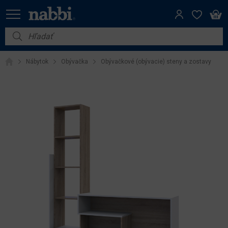
Nábytok
Nábytok
Obývačka
Obývačkové (obývacie) steny a zostavy
Vybavenie do domácnosti
Dom a záhrada
Akcie
Výpredaj