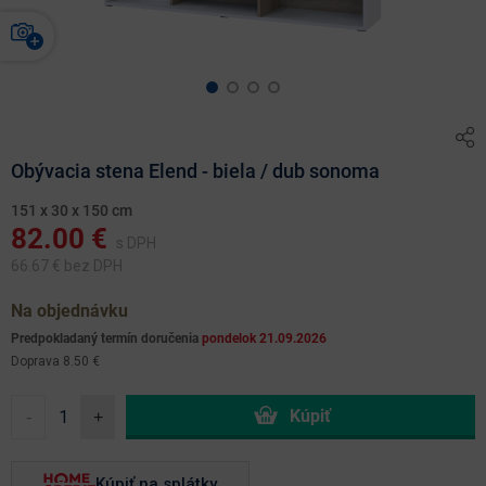
Obývacia stena Elend - biela / dub sonoma
151 x 30 x 150 cm
82.00
€
s DPH
66.67
€ bez DPH
Na objednávku
Predpokladaný termín doručenia
pondelok 21.09.2026
Doprava 8.50 €
-
+
Kúpiť na splátky