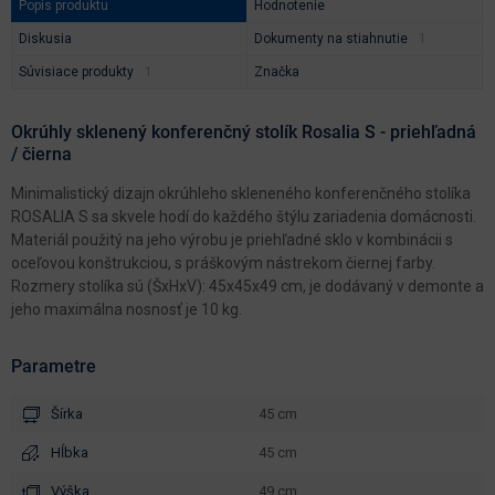
Popis produktu
Hodnotenie
Diskusia
Dokumenty na stiahnutie
Súvisiace produkty
Značka
Okrúhly sklenený konferenčný stolík Rosalia S - priehľadná
/ čierna
Minimalistický dizajn okrúhleho skleneného konferenčného stolíka
ROSALIA S sa skvele hodí do každého štýlu zariadenia domácnosti.
Materiál použitý na jeho výrobu je priehľadné sklo v kombinácii s
oceľovou konštrukciou, s práškovým nástrekom čiernej farby.
Rozmery stolíka sú (ŠxHxV): 45x45x49 cm, je dodávaný v demonte a
jeho maximálna nosnosť je 10 kg.
Parametre
Šírka
45 cm
Hĺbka
45 cm
Výška
49 cm