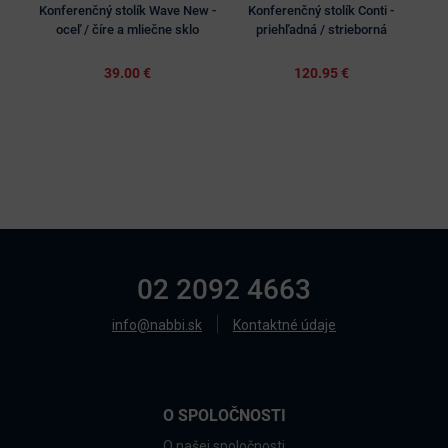
Konferenčný stolík Wave New -
Konferenčný stolík Conti -
Konf
oceľ / číre a mliečne sklo
priehľadná / strieborná
39.00 €
120.95 €
02 2092 4663
info@nabbi.sk
Kontaktné údaje
O SPOLOČNOSTI
O našej spoločnosti