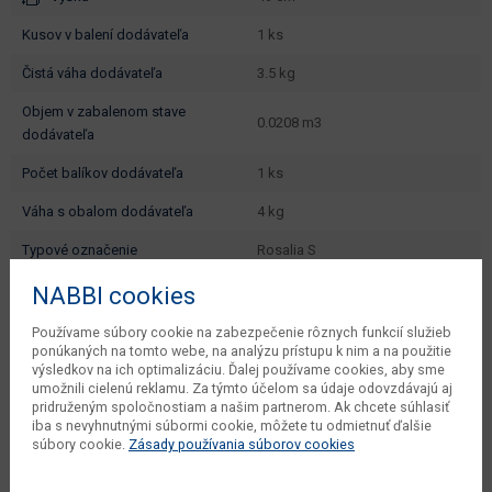
kusov v balení dodávateľa
1 ks
čistá váha dodávateľa
3.5 kg
objem v zabalenom stave
0.0208 m3
dodávateľa
počet balíkov dodávateľa
1 ks
váha s obalom dodávateľa
4 kg
typové označenie
Rosalia S
dodáva sa
v demonte
NABBI cookies
montáž
jednoduchá
Používame súbory cookie na zabezpečenie rôznych funkcií služieb
ponúkaných na tomto webe, na analýzu prístupu k nim a na použitie
údržba
utierať navlhko
výsledkov na ich optimalizáciu. Ďalej používame cookies, aby sme
umožnili cielenú reklamu. Za týmto účelom sa údaje odovzdávajú aj
hlavná farba
číra
pridruženým spoločnostiam a našim partnerom. Ak chcete súhlasiť
iba s nevyhnutnými súbormi cookie, môžete tu odmietnuť ďalšie
farba
priehľadná / čierna
súbory cookie.
Zásady používania súborov cookies
prevedenie s leskom
nie