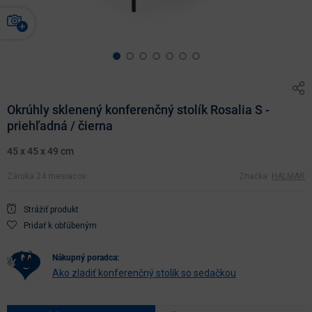
Okrúhly sklenený konferenčný stolík Rosalia S -
priehľadná / čierna
45 x 45 x 49 cm
Záruka 24 mesiacov
Značka:
HALMAR
Strážiť produkt
Pridať k obľúbeným
nákupný poradca:
Ako zladiť konferenčný stolík so sedačkou