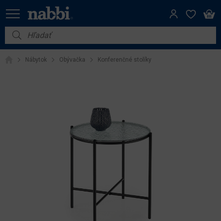
Nábytok
Nábytok
Obývačka
Konferenčné stolíky
Vybavenie do domácnosti
Dom a záhrada
Akcie
Výpredaj