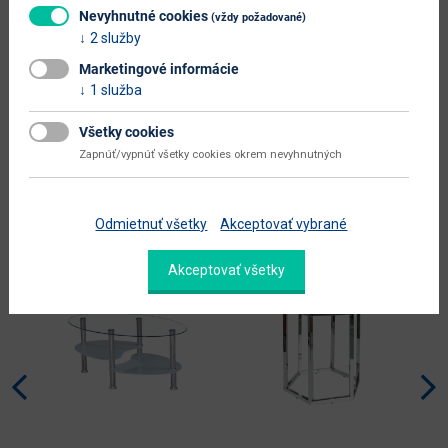
Nevyhnutné cookies
(vždy požadované)
Zobraziť ďalšie parametre
2 služby
Dokumenty na stiahnutie:
Marketingové informácie
1 služba
Všetky cookies
Zapnúť/vypnúť všetky cookies okrem nevyhnutných
Alternatívne produkty
Odmietnuť všetky
Akceptovať vybrané
Nabbík
odporúča
Akceptovať všetky