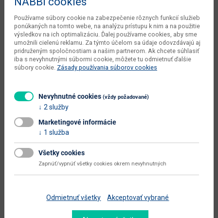
NABBI cookies
objem v zabalenom stave
Používame súbory cookie na zabezpečenie rôznych funkcií služieb
0.084 m3
dodávateľa
ponúkaných na tomto webe, na analýzu prístupu k nim a na použitie
výsledkov na ich optimalizáciu. Ďalej používame cookies, aby sme
váha s obalom dodávateľa
39 kg
umožnili cielenú reklamu. Za týmto účelom sa údaje odovzdávajú aj
pridruženým spoločnostiam a našim partnerom. Ak chcete súhlasiť
iba s nevyhnutnými súbormi cookie, môžete tu odmietnuť ďalšie
počet balíkov dodávateľa
2 ks
súbory cookie.
Zásady používania súborov cookies
typové označenie
Maximus MXS-30
dodáva sa
v demonte
Nevyhnutné cookies
(vždy požadované)
2 služby
montáž
vyžaduje zručnosť
Marketingové informácie
údržba
utierať navlhko
1 služba
hlavná farba
dub
Všetky cookies
farba
craft tobaco / craft zlatý
Zapnúť/vypnúť všetky cookies okrem nevyhnutných
prevedenie s leskom
nie
hlavný materiál
aglomerovaný materiál
Odmietnuť všetky
Akceptovať vybrané
materiál
laminovaná DTD