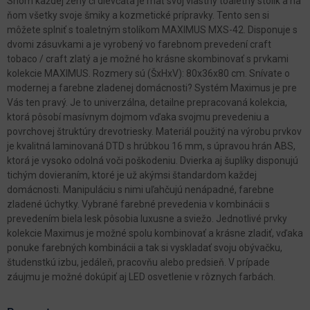
Snom každej ženy či dievčaťa je mať svoj vlastný toaletný stolík a na
ňom všetky svoje šmiky a kozmetické prípravky. Tento sen si
môžete splniť s toaletným stolíkom MAXIMUS MXS-42. Disponuje s
dvomi zásuvkami a je vyrobený vo farebnom prevedení craft
tobaco / craft zlatý a je možné ho krásne skombinovať s prvkami
kolekcie MAXIMUS. Rozmery sú (ŠxHxV): 80x36x80 cm. Snívate o
modernej a farebne zladenej domácnosti? Systém Maximus je pre
Vás ten pravý. Je to univerzálna, detailne prepracovaná kolekcia,
ktorá pôsobí masívnym dojmom vďaka svojmu prevedeniu a
povrchovej štruktúry drevotriesky. Materiál použitý na výrobu prvkov
je kvalitná laminovaná DTD s hrúbkou 16 mm, s úpravou hrán ABS,
ktorá je vysoko odolná voči poškodeniu. Dvierka aj šuplíky disponujú
tichým dovieraním, ktoré je už akýmsi štandardom každej
domácnosti. Manipuláciu s nimi uľahčujú nenápadné, farebne
zladené úchytky. Vybrané farebné prevedenia v kombinácii s
prevedením biela lesk pôsobia luxusne a sviežo. Jednotlivé prvky
kolekcie Maximus je možné spolu kombinovať a krásne zladiť, vďaka
ponuke farebných kombinácii a tak si vyskladať svoju obývačku,
študenstkú izbu, jedáleň, pracovňu alebo predsieň. V prípade
záujmu je možné dokúpiť aj LED osvetlenie v rôznych farbách.