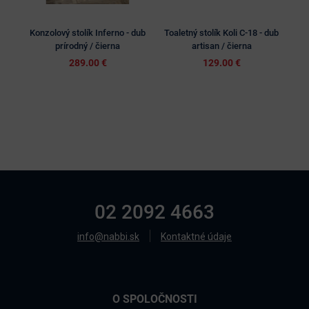
Konzolový stolík Inferno - dub
Toaletný stolík Koli C-18 - dub
Ko
prírodný / čierna
artisan / čierna
289.00 €
129.00 €
02 2092 4663
info@nabbi.sk
Kontaktné údaje
O SPOLOČNOSTI