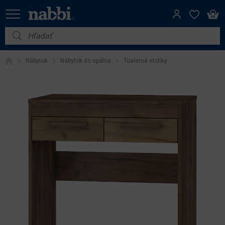
Nábytok
Nábytok
Nábytok do spálne
Toaletné stolíky
Vybavenie do domácnosti
Dom a záhrada
Akcie
Výpredaj