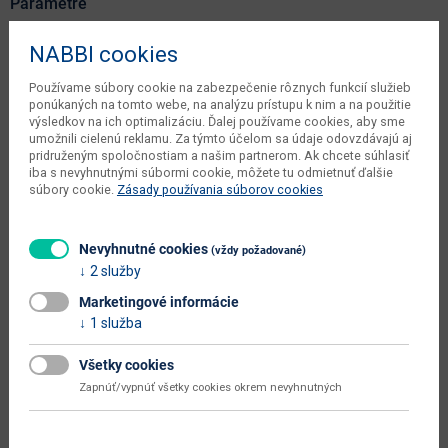
Parametre
Šírka
80 cm
NABBI cookies
Hĺbka
36 cm
Používame súbory cookie na zabezpečenie rôznych funkcií služieb
ponúkaných na tomto webe, na analýzu prístupu k nim a na použitie
Výška
80 cm
výsledkov na ich optimalizáciu. Ďalej používame cookies, aby sme
umožnili cielenú reklamu. Za týmto účelom sa údaje odovzdávajú aj
počet balíkov dodávateľa
1 ks
pridruženým spoločnostiam a našim partnerom. Ak chcete súhlasiť
iba s nevyhnutnými súbormi cookie, môžete tu odmietnuť ďalšie
váha s obalom dodávateľa
18 kg
súbory cookie.
Zásady používania súborov cookies
objem v zabalenom stave
0.037 m3
dodávateľa
Nevyhnutné cookies
(vždy požadované)
2 služby
typové označenie
Maximus MXS-42
Marketingové informácie
dodáva sa
v demonte
1 služba
montáž
vyžaduje zručnosť
Všetky cookies
údržba
utierať navlhko
Zapnúť/vypnúť všetky cookies okrem nevyhnutných
hlavná farba
dub