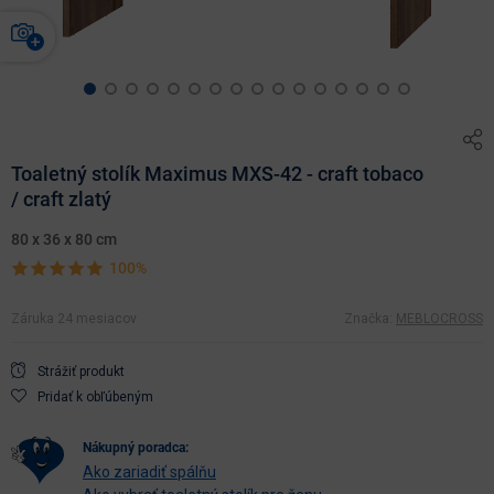
Toaletný stolík Maximus MXS-42 - craft tobaco
/ craft zlatý
80 x 36 x 80 cm
100%
Záruka 24 mesiacov
Značka:
MEBLOCROSS
Strážiť produkt
Pridať k obľúbeným
nákupný poradca:
Ako zariadiť spálňu