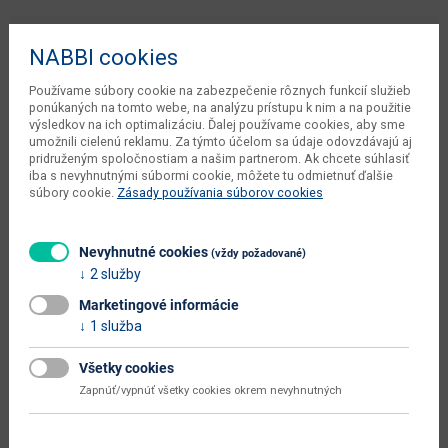
Šírka
77 cm
NABBI cookies
Hĺbka
80/139 cm
Používame súbory cookie na zabezpečenie rôznych funkcií služieb
Výška
84/101 cm
ponúkaných na tomto webe, na analýzu prístupu k nim a na použitie
výsledkov na ich optimalizáciu. Ďalej používame cookies, aby sme
počet balíkov dodávateľa
1 ks
umožnili cielenú reklamu. Za týmto účelom sa údaje odovzdávajú aj
pridruženým spoločnostiam a našim partnerom. Ak chcete súhlasiť
váha s obalom dodávateľa
19.8 kg
iba s nevyhnutnými súbormi cookie, môžete tu odmietnuť ďalšie
súbory cookie.
Zásady používania súborov cookies
objem v zabalenom stave
0.327 m3
dodávateľa
Nevyhnutné cookies
(vždy požadované)
kusov v balení dodávateľa
1 ks
2 služby
typové označenie
Optima
Marketingové informácie
1 služba
hĺbka od - do (cm)
80 - 139
Všetky cookies
výška od - do (cm)
84 - 101
Zapnúť/vypnúť všetky cookies okrem nevyhnutných
šírka sedadla (cm)
50
hĺbka sedadla (cm)
45