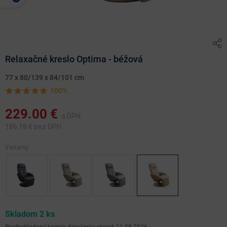
Relaxačné kreslo Optima - béžová
77 x 80/139 x 84/101 cm
100%
229.00
€
s DPH
186.18
€ bez DPH
Varianty:
Skladom 2 ks
Predpokladaný termín doručenia
utorok 11.08.2026