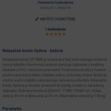
Priemerné hodnotenie
Hodnotil 1 zákazník
NAPÍŠTE HODNOTENIE
1 hodnotenie
Relaxačné kreslo Optima - béžová
Relaxačné kreslo OPTIMA je určené pre ľudí, ktorí oceňujú moderné
formy nábytku. Komfortné sedenie zaručuje čalúnenie z kvalitnej
ekokože a PVC v béžovom prevedení. Prednosťou kresla je funkcia
polohovania, ktorú ľahko ovládate pákou na bočnej strane. Kreslo je
otočné a jeho stabilitu zabezpečuje čalúnená podnožka. Relaxačné
kreslo Optima je vhodné umiestniť do každej moderne zariadenej
obývačky. Rozmery kresla sú (ŠxHxV): 77x80-139x84 cm. Výška
sedu je 44 cm a hĺbka sedu je 45 cm. Maximálna nosnosť je 136 kg.
Parametre