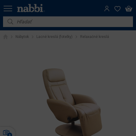
Nábytok
Nábytok
Lacné kreslá (fotelky)
Relaxačné kreslá
Vybavenie do domácnosti
Dom a záhrada
Akcie
Výpredaj