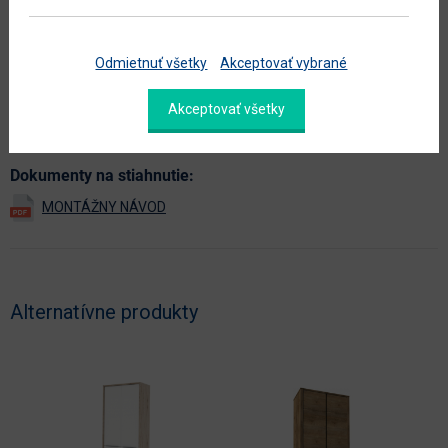
hlavná farba
dub
doplnková farba
krémová
Odmietnuť všetky
Akceptovať vybrané
farba
dub artisan / latte / champagne
Akceptovať všetky
Zobraziť ďalšie parametre
Dokumenty na stiahnutie:
Alternatívne produkty