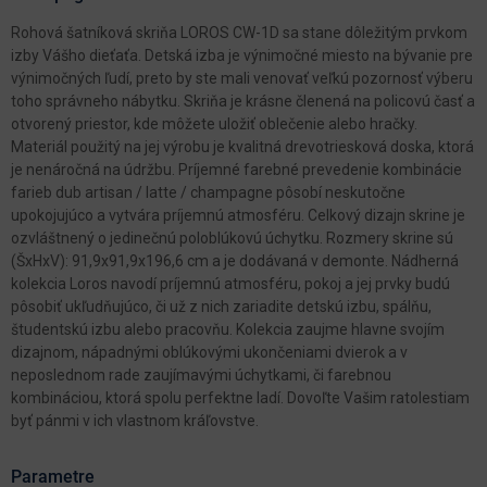
Rohová šatníková skriňa LOROS CW-1D sa stane dôležitým prvkom
izby Vášho dieťaťa. Detská izba je výnimočné miesto na bývanie pre
výnimočných ľudí, preto by ste mali venovať veľkú pozornosť výberu
toho správneho nábytku. Skriňa je krásne členená na policovú časť a
otvorený priestor, kde môžete uložiť oblečenie alebo hračky.
Materiál použitý na jej výrobu je kvalitná drevotriesková doska, ktorá
je nenáročná na údržbu. Príjemné farebné prevedenie kombinácie
farieb dub artisan / latte / champagne pôsobí neskutočne
upokojujúco a vytvára príjemnú atmosféru. Celkový dizajn skrine je
ozvláštnený o jedinečnú poloblúkovú úchytku. Rozmery skrine sú
(ŠxHxV): 91,9x91,9x196,6 cm a je dodávaná v demonte. Nádherná
kolekcia Loros navodí príjemnú atmosféru, pokoj a jej prvky budú
pôsobiť ukľudňujúco, či už z nich zariadite detskú izbu, spálňu,
študentskú izbu alebo pracovňu. Kolekcia zaujme hlavne svojím
dizajnom, nápadnými oblúkovými ukončeniami dvierok a v
neposlednom rade zaujímavými úchytkami, či farebnou
kombináciou, ktorá spolu perfektne ladí. Dovoľte Vašim ratolestiam
byť pánmi v ich vlastnom kráľovstve.
Parametre