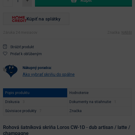
-
+
Kúpiť na splátky
Záruka 24 mesiacov
Značka:
NABBI
Strážiť produkt
Pridať k obľúbeným
nákupný poradca:
Ako vybrať skriňu do spálne
Popis produktu
Hodnotenie
Diskusia
Dokumenty na stiahnutie
Súvisiace produkty
Značka
Rohová šatníková skriňa Loros CW-1D - dub artisan / latte /
champagne