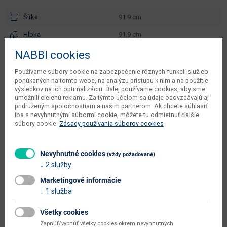
Šírka
91.9 cm
Hĺbka
91.9 cm
NABBI cookies
Výška
196.6 cm
kusov v balení výrobcu
1 ks
Používame súbory cookie na zabezpečenie rôznych funkcií služieb
ponúkaných na tomto webe, na analýzu prístupu k nim a na použitie
objem v zabalenom stave
výsledkov na ich optimalizáciu. Ďalej používame cookies, aby sme
1.66 m3
umožnili cielenú reklamu. Za týmto účelom sa údaje odovzdávajú aj
dodávateľa
pridruženým spoločnostiam a našim partnerom. Ak chcete súhlasiť
iba s nevyhnutnými súbormi cookie, môžete tu odmietnuť ďalšie
váha s obalom výrobcu
92 kg
súbory cookie.
Zásady používania súborov cookies
počet balíkov výrobcu
2 ks
čistá váha výrobcu
91.6 kg
Nevyhnutné cookies
(vždy požadované)
2 služby
typové označenie
Loros CW-1D
Marketingové informácie
dodáva sa
v demonte
1 služba
montáž
vyžaduje zručnosť
Všetky cookies
údržba
utierať navlhko
Zapnúť/vypnúť všetky cookies okrem nevyhnutných