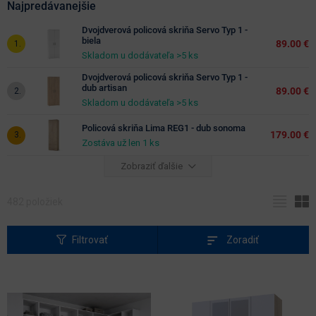
estetickú úlohu a výrazne ovplyvňujú celkový vzhľad interiéru. Vnútorné
Najpredávanejšie
členenie skríň ponúka praktické riešenia pre prehľadné uskladnenie
Dvojdverová policová skriňa Servo Typ 1 -
Hĺbka
všetkých vecí. Vyberte si skriňu, ktorá splní vaše nároky na priestor, dizajn
biela
89.00 €
aj každodenný komfort.
(cm)
Skladom u dodávateľa >5 ks
Dvojdverová policová skriňa Servo Typ 1 -
dub artisan
farebné
89.00 €
Skladom u dodávateľa >5 ks
prevedenie
Policová skriňa Lima REG1 - dub sonoma
béžová
biela
179.00 €
Zostáva už len 1 ks
prevedenie
borovica
buk
s leskom
Zobraziť ďalšie
čerešňa
čierna
áno
dub
dub
sonoma
482
položiek
svetlosť
hnedá
jaseň
farby
krémová
orech
Filtrovať
Zoradiť
sivá
slivka
svetlé
odtiene
wenge
zelená
ďalšie
farby
tmavé