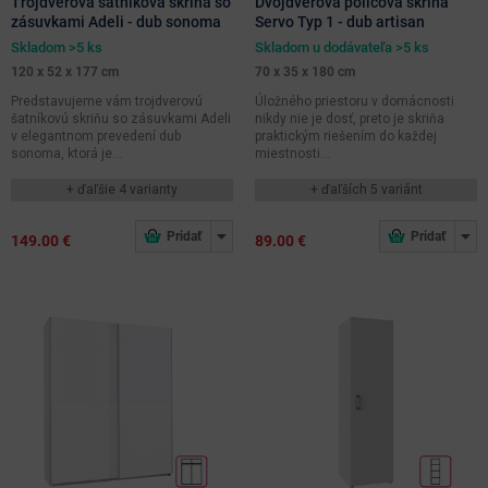
Trojdverová šatníková skriňa so
Dvojdverová policová skriňa
zásuvkami Adeli - dub sonoma
Servo Typ 1 - dub artisan
Skladom >5 ks
Skladom u dodávateľa >5 ks
120 x 52 x 177 cm
70 x 35 x 180 cm
Predstavujeme vám trojdverovú
Úložného priestoru v domácnosti
šatníkovú skriňu so zásuvkami Adeli
nikdy nie je dosť, preto je skriňa
v elegantnom prevedení dub
praktickým riešením do každej
sonoma, ktorá je...
miestnosti...
+ ďaľšie 4 varianty
+ ďaľších 5 variánt
149.00 €
89.00 €