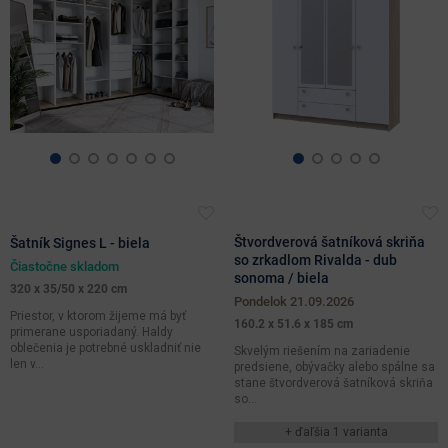
odtiene
Štvordverová šatníková skriňa
Šatník Signes L - biela
so zrkadlom Rivalda - dub
Čiastočne skladom
sonoma / biela
320 x 35/50 x 220 cm
pondelok 21.09.2026
Priestor, v ktorom žijeme má byť
160.2 x 51.6 x 185 cm
primerane usporiadaný. Haldy
oblečenia je potrebné uskladniť nie
Skvelým riešením na zariadenie
len v...
predsiene, obývačky alebo spálne sa
stane štvordverová šatníková skriňa
so...
+ ďaľšia 1 varianta