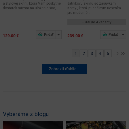
a štýlovej skrini, ktorá Vám poskytne
šatníkovú skriňu so zásuvkami
dostatok miesta na uloženie šiat,...
Korny , ktorá je ideálnym riešením
pre moderné...
+ ďaľšie 4 varianty
129.00 €
239.00 €
1
2
3
4
5
…
Zobraziť ďalšie...
Vyberáme z blogu