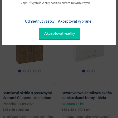
Zapnúť/vypnúť všetky cookies okrem nevyhnutných
119.00 €
239.00 €
Tento produkt si práve
prezerá 9 zákazníkov
Odmietnuť všetky
Akceptovať vybrané
Akceptovať všetky
Šatníková skriňa s posuvnými
Štvordverová šatníková skriňa
dverami Chapero - dub tahoe
so zásuvkami Korny - biela
pondelok 21.09.2026
Skladom >5 ks
135 x 60 x 200 cm
160 x 52 x 177.1 cm
Ak snívate o priestrannej, pohodlnej
Predstavujeme vám štvordverovú