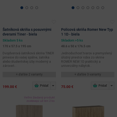
Šatníková skriňa s posuvnými
Policová skriňa Romer New Typ
dverami Tiner - biela
1 1D - biela
Skladom 5 ks
Skladom >5 ks
170 x 57.5 x 195 cm
48.6 x 50 x 176.5 cm
Dvojdverová šatníková skriňa TINER
Jednoduchosť tvarov a premyslený
prinesie do vašej spálne, šatníka
úložný priestor robia zo skrine
alebo študentskej izby moderný a
ROMER NEW 1D praktický a
zároveň...
univerzálny nábytok...
+ ďaľšie 2 varianty
+ ďaľšie 3 varianty
199.00 €
75.00 €
Veľmi žiadaný produkt
zostávajú už len 2 ks