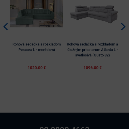
Rohová sedačka s rozkladom
Rohová sedačka s rozkladom a
Roh
Pescara L - mentolová
úložným priestorom Atlanta L -
úl
svetlosivá (Gusto 82)
1020.00 €
1096.00 €