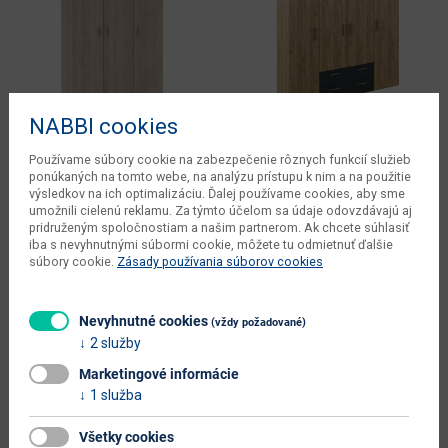
NABBI cookies
Používame súbory cookie na zabezpečenie rôznych funkcií služieb
ponúkaných na tomto webe, na analýzu prístupu k nim a na použitie
výsledkov na ich optimalizáciu. Ďalej používame cookies, aby sme
umožnili cielenú reklamu. Za týmto účelom sa údaje odovzdávajú aj
Trojdverová šatníková skriňa
Štvordverová šatníková skriňa
pridruženým spoločnostiam a našim partnerom. Ak chcete súhlasiť
Ramsa 3 - dub sonoma
so zásuvkami Korny - dub
iba s nevyhnutnými súbormi cookie, môžete tu odmietnuť ďalšie
artisan / grafit
súbory cookie.
Zásady používania súborov cookies
Skladom 2 ks
Skladom >5 ks
111 x 51.6 x 179 cm
160 x 52 x 177.1 cm
Trojdverová šatníková skriňa Ramsa
Nevyhnutné cookies
(vždy požadované)
3 je praktický a elegantný kus
Predstavujeme vám štvordverovú
2 služby
nábytku, ktorý ponúka dostatok
šatníkovú skriňu so zásuvkami
úložného...
Korny v elegantnom prevedení dub
Marketingové informácie
artisan a...
1 služba
+ ďaľšie 3 varianty
+ ďaľšie 4 varianty
Všetky cookies