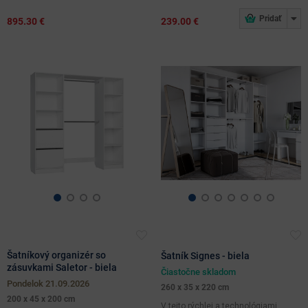
895.30 €
239.00 €
Šatníkový organizér so
Šatník Signes - biela
zásuvkami Saletor - biela
Čiastočne skladom
pondelok 21.09.2026
260 x 35 x 220 cm
200 x 45 x 200 cm
V tejto rýchlej a technológiami