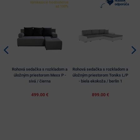
Nabbík
Vynikajúce hodnotenie
odporúča
až 100%
Rohová sedačka s rozkladom a
Rohová sedačka s rozkladom a
Roh
úložným priestorom Mexx P -
úložným priestorom Toniks L/P
úl
sivá / čierna
- biela ekokoža / berlin 1
499.00 €
899.00 €