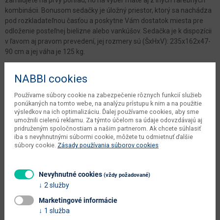
kombinácii. Bonusom sedačky je úložný priestor, ktorý sa nachádza
pod rozkladateľnou časťou a poskytne Vám dostatok miesta pre
odloženie posteľnej bielizne alebo vankúšov. Sedačka je k dispozícii
v ľavom aj pravom prevedení, jej rozmery sú (ŠxHxV): 235x162x47-
90 cm a jej váha je 125 kg.
Parametre
NABBI cookies
Používame súbory cookie na zabezpečenie rôznych funkcií služieb
Šírka
235 cm
ponúkaných na tomto webe, na analýzu prístupu k nim a na použitie
výsledkov na ich optimalizáciu. Ďalej používame cookies, aby sme
Hĺbka
162 cm
umožnili cielenú reklamu. Za týmto účelom sa údaje odovzdávajú aj
pridruženým spoločnostiam a našim partnerom. Ak chcete súhlasiť
Výška
72/90 cm
iba s nevyhnutnými súbormi cookie, môžete tu odmietnuť ďalšie
súbory cookie.
Zásady používania súborov cookies
počet balíkov výrobcu
2 ks
čistá váha výrobcu
125 kg
Nevyhnutné cookies
(vždy požadované)
váha s obalom výrobcu
127 kg
2 služby
Marketingové informácie
objem v zabalenom stave
1.668 m3
1 služba
výrobcu