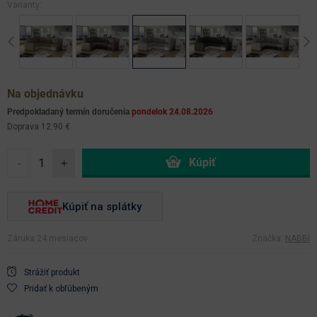
Varianty:
Previous
Ne
Na objednávku
Predpokladaný termín doručenia
pondelok 24.08.2026
Doprava 12.90 €
-
+
Kúpiť na splátky
Záruka 24 mesiacov
Značka:
NABBI
Strážiť produkt
Pridať k obľúbeným