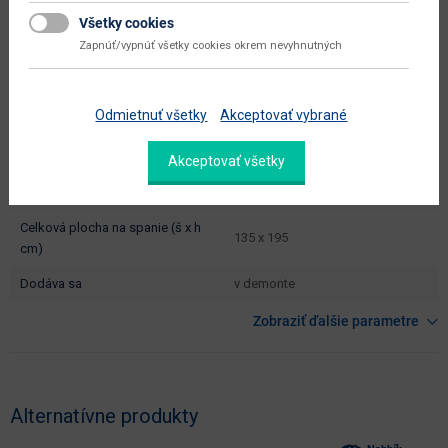
typové označenie
Castelo L
Všetky cookies
Zapnúť/vypnúť všetky cookies okrem nevyhnutných
výška od - do (cm)
72 - 90
hĺbka sedadla (cm)
58
Odmietnuť všetky
Akceptovať vybrané
výška sedadla (cm)
47
šírka plochy na spanie (cm)
135
Akceptovať všetky
hĺbka plochy na spanie (cm)
195
celková plocha na spanie (š x h
135 x 195
cm)
dodáva sa
v demonte
Zobraziť ďalšie parametre
Alternatívne produkty