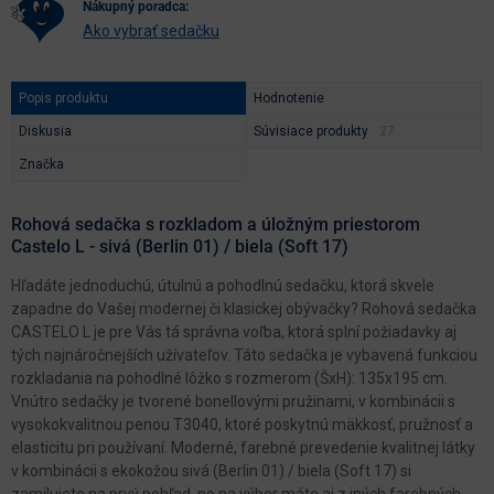
nákupný poradca:
Ako vybrať sedačku
Popis produktu
Hodnotenie
Diskusia
Súvisiace produkty
Značka
Rohová sedačka s rozkladom a úložným priestorom
Castelo L - sivá (Berlin 01) / biela (Soft 17)
Hľadáte jednoduchú, útulnú a pohodlnú sedačku, ktorá skvele
zapadne do Vašej modernej či klasickej obývačky? Rohová sedačka
CASTELO L je pre Vás tá správna voľba, ktorá splní požiadavky aj
tých najnáročnejších užívateľov. Táto sedačka je vybavená funkciou
rozkladania na pohodlné lôžko s rozmerom (ŠxH): 135x195 cm.
Vnútro sedačky je tvorené bonellovými pružinami, v kombinácii s
vysokokvalitnou penou T3040, ktoré poskytnú mäkkosť, pružnosť a
elasticitu pri používaní. Moderné, farebné prevedenie kvalitnej látky
v kombinácii s ekokožou sivá (Berlin 01) / biela (Soft 17) si
zamilujete na prvý pohľad, no na výber máte aj z iných farebných