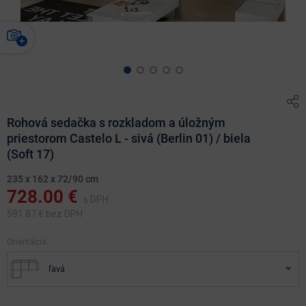
Rohová sedačka s rozkladom a úložným
priestorom Castelo L - sivá (Berlin 01) / biela
(Soft 17)
235 x 162 x 72/90 cm
728.00
€
s DPH
591.87
€ bez DPH
Orientácia:
ľavá