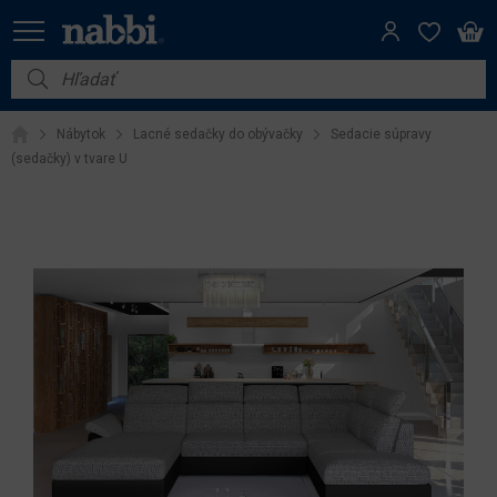
Nábytok
Nábytok
Lacné sedačky do obývačky
Sedacie súpravy
Vybavenie do domácnosti
(sedačky) v tvare U
Dom a záhrada
Akcie
Výpredaj