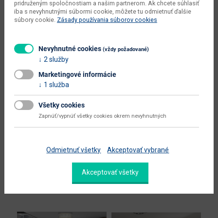
pridruženým spoločnostiam a našim partnerom. Ak chcete súhlasiť
iba s nevyhnutnými súbormi cookie, môžete tu odmietnuť ďalšie
hĺbka sedadla (cm)
60
súbory cookie.
Zásady používania súborov cookies
výška sedadla (cm)
41
šírka plochy na spanie (cm)
125
Nevyhnutné cookies
(vždy požadované)
2 služby
hĺbka plochy na spanie (cm)
265
Marketingové informácie
celková plocha na spanie (š x h
1 služba
125 x 265
cm)
Všetky cookies
dodáva sa
v demonte
Zapnúť/vypnúť všetky cookies okrem nevyhnutných
Zobraziť ďalšie parametre
Odmietnuť všetky
Akceptovať vybrané
Alternatívne produkty
Akceptovať všetky