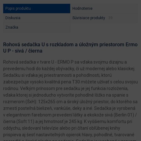
Popis produktu
Hodnotenie
Diskusia
Súvisiace produkty
Značka
Rohová sedačka U s rozkladom a úložným priestorom Ermo
U P - sivá / čierna
Rohová sedačka v tvare U - ERMO P sa vďaka svojmu dizajnu a
prevedeniu hodí do každej obývačky, či už modernej alebo klasickej.
Sedačku si vďaka jej priestrannosti a pohodlnosti, ktorú
zabezpečuje vysoko kvalitná pena T30 môžete užívať s celou svojou
rodinou. Veľkým prínosom pre sedačku je jej funkcia rozloženia,
vďaka ktorej si jednoducho vytvoríte pohodlné lôžko na spanie s
rozmerom (ŠxH): 125x265 cm a široký úložný priestor, do ktorého sa
zmestí posteľná bielizeň, vankúše, deky a iné. Sedačka je vyrobená
v elegantnom farebnom prevedení látky a ekokože sivá (Berlin 01) /
čierna (Soft 11) a jej hmotnosť je 245 kg. K vyššiemu komfortu pri
oddychu, sledovaní televízie alebo pri čítaní obľúbenej knihy
prispieva aj šesť nastaviteľných opierok hlavy, pohodlné, tvarované