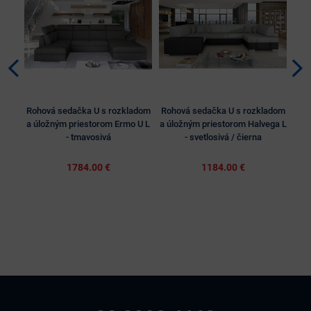
Rohová sedačka U s rozkladom
Rohová sedačka U s rozkladom
Roh
a úložným priestorom Ermo U L
a úložným priestorom Halvega L
a ú
- tmavosivá
- svetlosivá / čierna
1784.00 €
1184.00 €