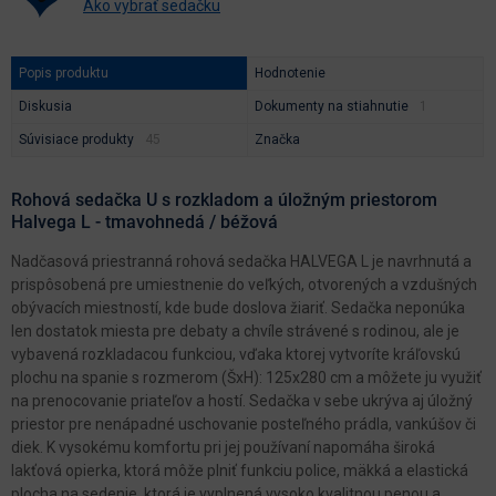
Ako vybrať sedačku
Popis produktu
Hodnotenie
Diskusia
Dokumenty na stiahnutie
Súvisiace produkty
Značka
Rohová sedačka U s rozkladom a úložným priestorom
Halvega L - tmavohnedá / béžová
Nadčasová priestranná rohová sedačka HALVEGA L je navrhnutá a
prispôsobená pre umiestnenie do veľkých, otvorených a vzdušných
obývacích miestností, kde bude doslova žiariť. Sedačka neponúka
len dostatok miesta pre debaty a chvíle strávené s rodinou, ale je
vybavená rozkladacou funkciou, vďaka ktorej vytvoríte kráľovskú
plochu na spanie s rozmerom (ŠxH): 125x280 cm a môžete ju využiť
na prenocovanie priateľov a hostí. Sedačka v sebe ukrýva aj úložný
priestor pre nenápadné uschovanie posteľného prádla, vankúšov či
diek. K vysokému komfortu pri jej používaní napomáha široká
lakťová opierka, ktorá môže plniť funkciu police, mäkká a elastická
plocha na sedenie, ktorá je vyplnená vysoko kvalitnou penou a