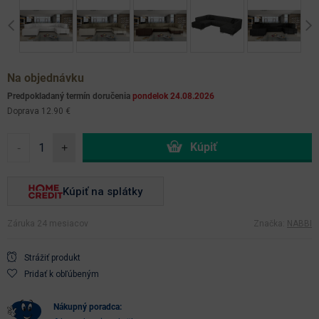
Previous
Ne
Na objednávku
Predpokladaný termín doručenia
pondelok 24.08.2026
Doprava 12.90 €
-
+
Kúpiť na splátky
Záruka 24 mesiacov
Značka:
NABBI
Strážiť produkt
Pridať k obľúbeným
nákupný poradca: