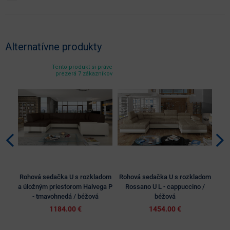
Alternatívne produkty
Tento produkt si práve
prezerá 7 zákazníkov
Rohová sedačka U s rozkladom
Rohová sedačka U s rozkladom
Roh
a úložným priestorom Halvega P
Rossano U L - cappuccino /
R
- tmavohnedá / béžová
béžová
1184.00 €
1454.00 €