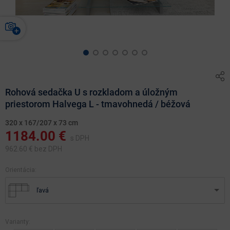
Rohová sedačka U s rozkladom a úložným
priestorom Halvega L - tmavohnedá / béžová
320 x 167/207 x 73 cm
1184.00
€
s DPH
962.60
€ bez DPH
Orientácia:
ľavá
Varianty: