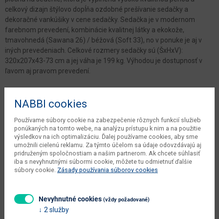
celkový dizajn štýlovo dopĺňa ozdobné prešívanie sedačky a
dekoračné vankúšiky v cene sedačky. Sedačka je v modernom
farebnom prevedení, kombinácie kvalitnej látky a ekokože,
tmavohnedá (Sawana 26) / béžová (Soft 33), no v ponuke je aj v
iných prevedeniach. Celkové rozmery sedačky sú (ŠxHxV):
320x207x43-73 cm a jej váha je 199 kg. Výhodou je dostupnosť v
ľavom aj pravom prevedení.
Parametre
NABBI cookies
Šírka
320 cm
Používame súbory cookie na zabezpečenie rôznych funkcií služieb
ponúkaných na tomto webe, na analýzu prístupu k nim a na použitie
Hĺbka
167/207 cm
výsledkov na ich optimalizáciu. Ďalej používame cookies, aby sme
umožnili cielenú reklamu. Za týmto účelom sa údaje odovzdávajú aj
Výška
73 cm
pridruženým spoločnostiam a našim partnerom. Ak chcete súhlasiť
iba s nevyhnutnými súbormi cookie, môžete tu odmietnuť ďalšie
čistá váha výrobcu
199 kg
súbory cookie.
Zásady používania súborov cookies
počet balíkov výrobcu
3 ks
Nevyhnutné cookies
(vždy požadované)
objem v zabalenom stave
4.24 m3
2 služby
výrobcu