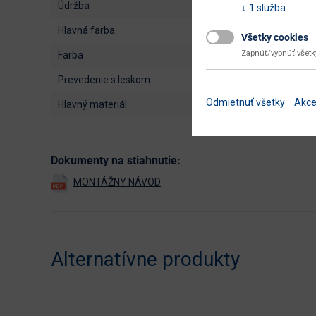
údržba
1 služba
hlavná farba
Všetky cookies
Zapnúť/vypnúť všet
farba
prevedenie s leskom
Odmietnuť všetky
Akce
hlavný materiál
Dokumenty na stiahnutie:
Alternatívne produkty