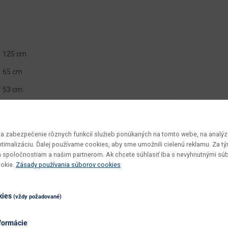
125 cm
65 cm
53 cm
1 ks
1 ks
 zabezpečenie rôznych funkcií služieb ponúkaných na tomto webe, na analýzu
27 kg
optimalizáciu. Ďalej používame cookies, aby sme umožnili cielenú reklamu. Za 
 spoločnostiam a našim partnerom. Ak chcete súhlasiť iba s nevyhnutnými sú
0.0792 m3
ookie.
Zásady používania súborov cookies
Kora KL2
kies
v demonte
(vždy požadované)
vyžaduje zručnosť
formácie