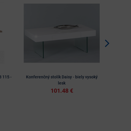
8 115 -
Konferenčný stolík Daisy - biely vysoký
Oválny konfe
lesk
101.48 €