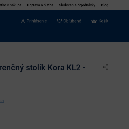
etko o nákupe
Doprava a platba
Sledovanie objednávky
Blog
Prihlásenie
Obľúbené
Košík
renčný stolík Kora KL2 -
ia