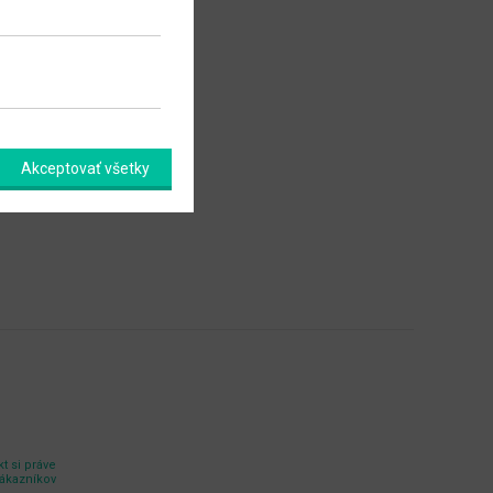
Akceptovať všetky
t si práve
zákazníkov