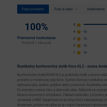
Popis produktu
Foto a video
Hodnotenie
100%
5
4
0x
Priemerné hodnotenie
3
0x
Hodnotil 1 zákazník
2
0x
1
0x
Rustikálny konferenčný stolík Kora KL2 - sosna And
Konferenčný stolík KORA KL2 je praktický stolík s dvomi od
prvkami z modelovej rady Kora. Systém Kora je rustikálna s
obývacej izby, spálne, jedálne alebo pracovne. Rustikálny al
Do interiéru vnesie čaro a dokonalú idylu. Nábytok sa vyzn
lištami a kovovými úchytkami. Základ materiálu, z ktorého j
vyrobené z MDF. Zaujímavé sú aj nohy, ktoré zabezpečujú s
Andersen, pričom na výber je aj v iných farebných vyhotoven