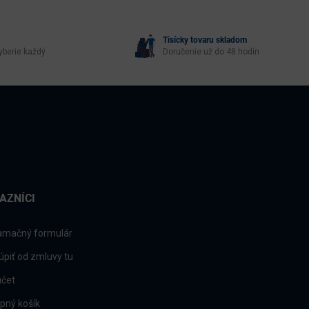
Tisícky tovaru skladom
yberie každý
Doručenie už do 48 hodín
AZNÍCI
amačný formulár
úpiť od zmluvy tu
účet
pný košík