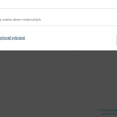
utierať navlhko
biela
ky cookies okrem nevyhnutných
sosna Andersen
nie
ptovať vybrané
aglomerovaný materiál
Zobraziť ďalšie parametre
Tento produk
prezerá 8 