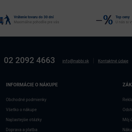
Vrátenie tovaru do 30 dní
Top ceny
Maximálne pohodlie pre vás
U nás si v
02 2092 4663
info@nabbi.sk
Kontaktné údaje
INFORMÁCIE O NÁKUPE
ZÁK
Obchodné podmienky
Rekl
Všetko o nákupe
Odst
Najčastejšie otázky
Môj 
Doprava a platba
Náku