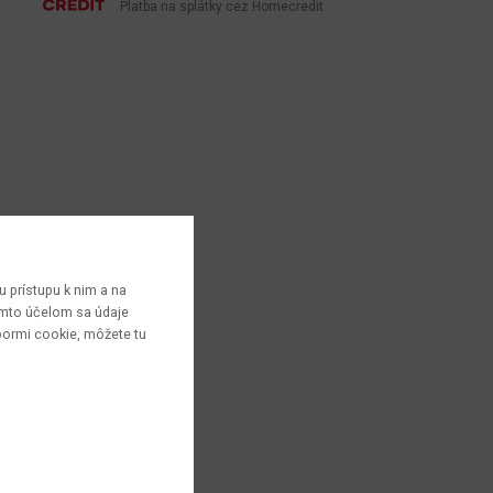
Platba na splátky cez Homecredit
 prístupu k nim a na
týmto účelom sa údaje
bormi cookie, môžete tu