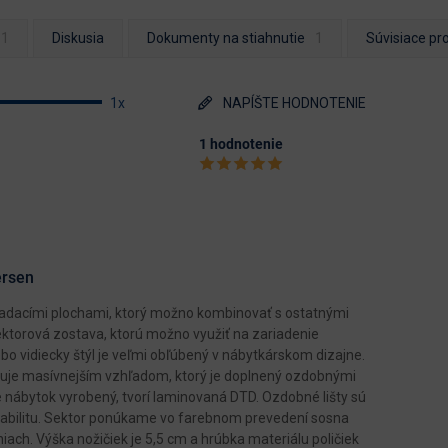
Diskusia
Dokumenty na stiahnutie
Súvisiace pr
1x
NAPÍŠTE HODNOTENIE
1 hodnotenie
ersen
kladacími plochami, ktorý možno kombinovať s ostatnými
ektorová zostava, ktorú možno využiť na zariadenie
ebo vidiecky štýl je veľmi obľúbený v nábytkárskom dizajne.
ačuje masívnejším vzhľadom, ktorý je doplnený ozdobnými
e nábytok vyrobený, tvorí laminovaná DTD. Ozdobné lišty sú
tabilitu. Sektor ponúkame vo farebnom prevedení sosna
iach. Výška nožičiek je 5,5 cm a hrúbka materiálu poličiek