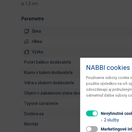
je 1,5 cm.
Parametre
Šírka
Hĺbka
Výška
počet balíkov dodávateľa
NABBI cookies
kusov v balení dodávateľa
Používame súbory cookie na
váha s obalom dodávateľa
použitie výsledkov na ich 
odovzdávajú aj pridruženým
objem v zabalenom stave dodávateľa
odmietnuť ďalšie súbory c
typové označenie
Nevyhnutné coo
dodáva sa
2 služby
montáž
Marketingové in