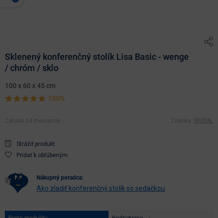
Sklenený konferenčný stolík Lisa Basic - wenge
/ chróm / sklo
100 x 60 x 45 cm
100%
Záruka 24 mesiacov
Značka:
SIGNAL
Strážiť produkt
Pridať k obľúbeným
nákupný poradca:
Ako zladiť konferenčný stolík so sedačkou
Popis produktu
Hodnotenie