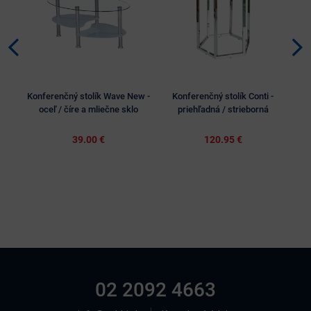
Konferenčný stolík Wave New -
Konferenčný stolík Conti -
Konf
oceľ / číre a mliečne sklo
priehľadná / strieborná
39.00 €
120.95 €
02 2092 4663