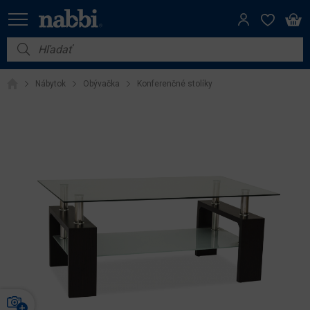
Nábytok
Nábytok
Obývačka
Konferenčné stolíky
Vybavenie do domácnosti
Dom a záhrada
Akcie
Výpredaj