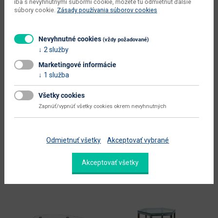
iba s nevyhnutnými súbormi cookie, môžete tu odmietnuť ďalšie
súbory cookie.
Zásady používania súborov cookies
hlavná farba
číra
doplnková farba
wenge
Nevyhnutné cookies
(vždy požadované)
farba
wenge / chrómová / priehľadná
2 služby
prevedenie s leskom
nie
Marketingové informácie
1 služba
hlavný materiál
sklo
Všetky cookies
doplnkový materiál
aglomerovaný materiál
Zapnúť/vypnúť všetky cookies okrem nevyhnutných
Zobraziť ďalšie parametre
Odmietnuť všetky
Akceptovať vybrané
Alternatívne produkty
Akceptovať všetky