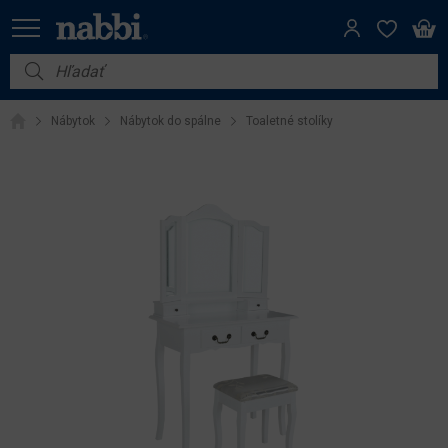
Nábytok
Nábytok
Nábytok do spálne
Toaletné stolíky
Vybavenie do domácnosti
Dom a záhrada
Akcie
Výpredaj