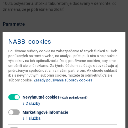
100% polyesteru. Stolík s taburetom je dodávaný v demonte, čo
znamená, že je potrebné ho zložiť.
Parametre
Šírka
80 cm
NABBI cookies
Hĺbka
40 cm
Používame súbory cookie na zabezpečenie rôznych funkcií služieb
ponúkaných na tomto webe, na analýzu prístupu k nim a na použitie
Výška
142 cm
výsledkov na ich optimalizáciu. Ďalej používame cookies, aby sme
umožnili cielenú reklamu. Za týmto účelom sa údaje odovzdávajú aj
počet balíkov dodávateľa
1 ks
pridruženým spoločnostiam a našim partnerom. Ak chcete súhlasiť
iba s nevyhnutnými súbormi cookie, môžete tu odmietnuť ďalšie
objem v zabalenom stave
0.0881 m3
súbory cookie.
Zásady používania súborov cookies
dodávateľa
váha s obalom dodávateľa
22.5 kg
Nevyhnutné cookies
(vždy požadované)
kusov v balení dodávateľa
1 ks
2 služby
Marketingové informácie
typové označenie
Regina New
1 služba
šírka sedadla (cm)
38