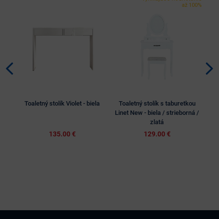
až 100%
Toaletný stolík Violet - biela
Toaletný stolík s taburetkou
To
Linet New - biela / strieborná /
zlatá
135.00 €
129.00 €