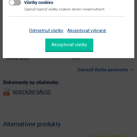
Všetky cookies
hĺbka sedadla (cm)
28
Zapnúť/vypnúť všetky cookies okrem nevyhnutných
výška sedadla (cm)
45
dodáva sa
v demonte
Odmietnuť všetky
Akceptovať vybrané
montáž
vyžaduje zručnosť
Akceptovať všetky
údržba
utierať navlhko
hlavná farba
biela
Zobraziť ďalšie parametre
Dokumenty na stiahnutie:
Alternatívne produkty
Vynikajúce hodnotenie