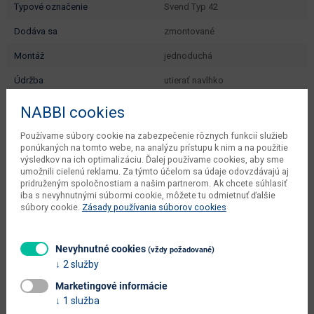
typové označenie
Svend Typ 42
dodáva sa
zmontované
montáž
jednoduchá
údržba
utierať navlhko
hlavná farba
oranžová
NABBI cookies
farba
oranžová
Používame súbory cookie na zabezpečenie rôznych funkcií služieb
ponúkaných na tomto webe, na analýzu prístupu k nim a na použitie
hlavný materiál
aglomerovaný materiál
výsledkov na ich optimalizáciu. Ďalej používame cookies, aby sme
umožnili cielenú reklamu. Za týmto účelom sa údaje odovzdávajú aj
materiál
laminovaná DTD
pridruženým spoločnostiam a našim partnerom. Ak chcete súhlasiť
iba s nevyhnutnými súbormi cookie, môžete tu odmietnuť ďalšie
druh aglomerovaného materiálu
laminovaná DTD
súbory cookie.
Zásady používania súborov cookies
doplňujúce informácie
ABS hrany
Nevyhnutné cookies
(vždy požadované)
2 služby
Marketingové informácie
1 služba
Alternatívne produkty