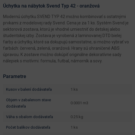
Úchytka na nábytok Svend Typ 42 - oranžová
Modernú úchytku SVEND TYP 42 možno kombinovať s ostatnými
prvkami z modelovej rady Svend. Cena je za 1 ks. Systém Svend je
sektorová zostava, ktorú je vhodné umiestniť do detskej alebo
študentskej izby. Zostava je vyrobená z laminovanej DTD bielej
farby a úchytky, ktoré sa dokupujú samostatne, si možno vybrať vo
farbách: červená, zelená, oranžová. Hrany sú ohraničené ABS
úpravou. K zostave možno dokúpiť originálne dekoratívne sady
nálepiek s motívmi: formula, futbal, námorník a sovy.
Parametre
kusov v balení dodávateľa
1 ks
objem v zabalenom stave
0.0001 m3
dodávateľa
váha s obalom dodávateľa
0.25 kg
počet balíkov dodávateľa
1 ks