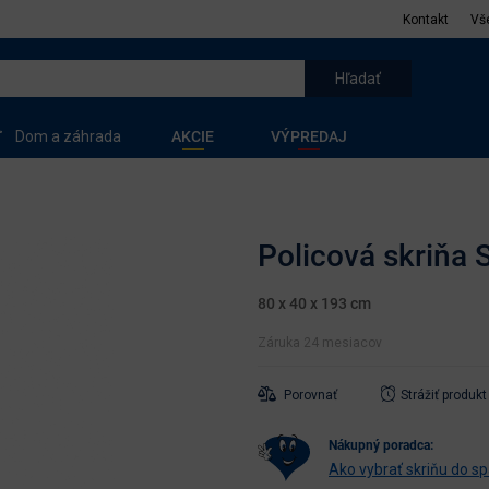
Kontakt
Vš
Dom a záhrada
AKCIE
VÝPREDAJ
Policová skriňa 
80 x 40 x 193 cm
Záruka 24 mesiacov
Porovnať
Strážiť produkt
nákupný poradca:
Ako vybrať skriňu do s