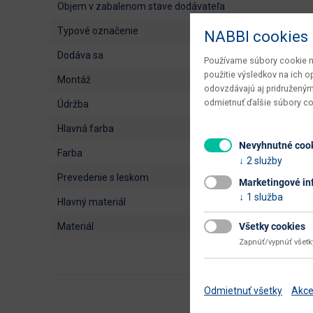
objem v zabalenom stave dodávateľa
typové označenie
NABBI cookies
dodáva sa
Používame súbory cookie na
použitie výsledkov na ich 
montáž
odovzdávajú aj pridruženým
odmietnuť ďalšie súbory c
údržba
hlavná farba
Nevyhnutné coo
farba
2 služby
prevedenie s leskom
Marketingové in
1 služba
hlavný materiál
Všetky cookies
materiál
Zapnúť/vypnúť všet
Odmietnuť všetky
Akce