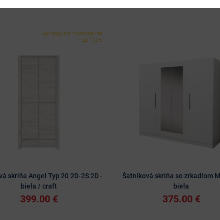
Vynikajúce hodnotenie
až 100%
vá skriňa Angel Typ 20 2D-2S 2D -
Šatníková skriňa so zrkadlom M
biela / craft
biela
399.00 €
375.00 €