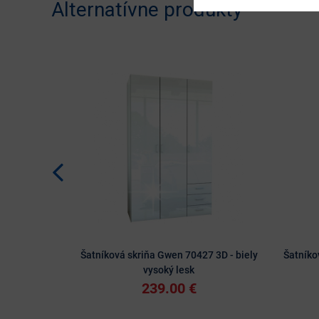
Alternatívne produkty
Šatníková skriňa Gwen 70427 3D - biely
Šatníko
vysoký lesk
239.00 €