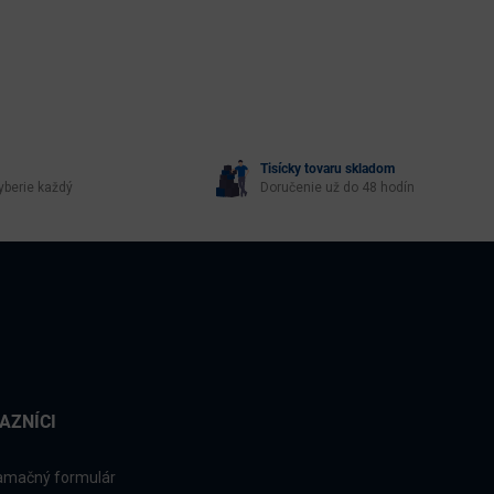
Tisícky tovaru skladom
yberie každý
Doručenie už do 48 hodín
AZNÍCI
amačný formulár