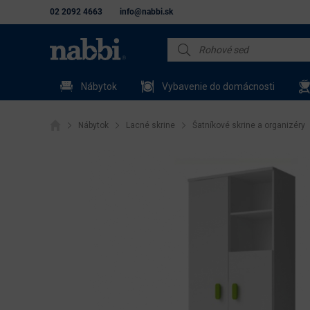
02 2092 4663
info@nabbi.sk
Nábytok
Vybavenie do domácnosti
Nábytok
Lacné skrine
Šatníkové skrine a organizéry