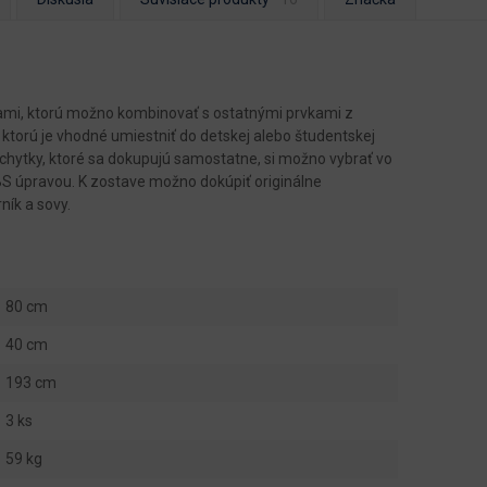
cami, ktorú možno kombinovať s ostatnými prvkami z
ktorú je vhodné umiestniť do detskej alebo študentskej
úchytky, ktoré sa dokupujú samostatne, si možno vybrať vo
BS úpravou. K zostave možno dokúpiť originálne
ník a sovy.
80 cm
40 cm
193 cm
3 ks
59 kg