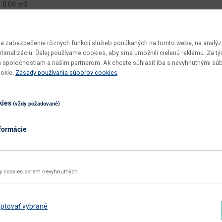
0.09 m3
Svend Typ 10
v demonte
 zabezpečenie rôznych funkcií služieb ponúkaných na tomto webe, na analýzu
optimalizáciu. Ďalej používame cookies, aby sme umožnili cielenú reklamu. Za 
vyžaduje zručnosť
 spoločnostiam a našim partnerom. Ak chcete súhlasiť iba s nevyhnutnými sú
ookie.
Zásady používania súborov cookies
utierať navlhko
biela
kies
(vždy požadované)
biela
nie
formácie
aglomerovaný materiál
laminovaná DTD
ky cookies okrem nevyhnutných
Zobraziť ďalšie parametre
ptovať vybrané