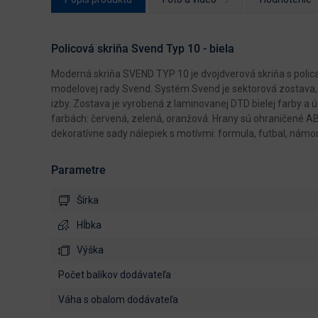
Policová skriňa Svend Typ 10 - biela
Moderná skriňa SVEND TYP 10 je dvojdverová skriňa s poli
modelovej rady Svend. Systém Svend je sektorová zostava, 
izby. Zostava je vyrobená z laminovanej DTD bielej farby a 
farbách: červená, zelená, oranžová. Hrany sú ohraničené A
dekoratívne sady nálepiek s motívmi: formula, futbal, námor
Parametre
Šírka
Hĺbka
Výška
počet balíkov dodávateľa
váha s obalom dodávateľa