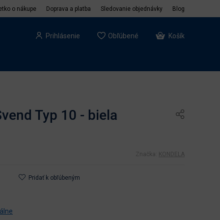
etko o nákupe
Doprava a platba
Sledovanie objednávky
Blog
Prihlásenie
Obľúbené
Košík
Svend Typ 10 - biela
Značka:
KONDELA
Pridať k obľúbeným
pálne