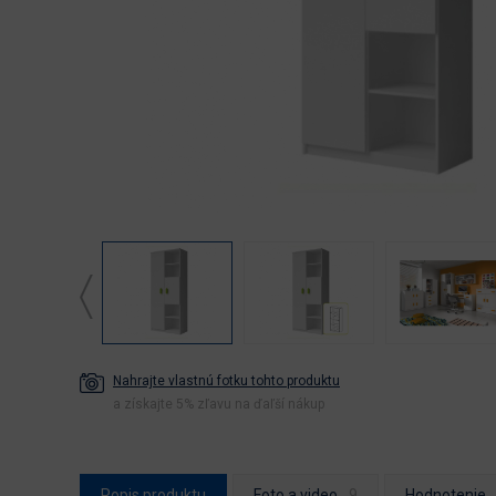
Nahrajte vlastnú fotku tohto produktu
a získajte 5% zľavu na ďaľší nákup
Popis produktu
Foto a video
Hodnotenie