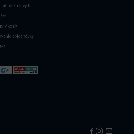
úpiť od zmluvy tu
účet
pný košík
ovanie objednávky
akt