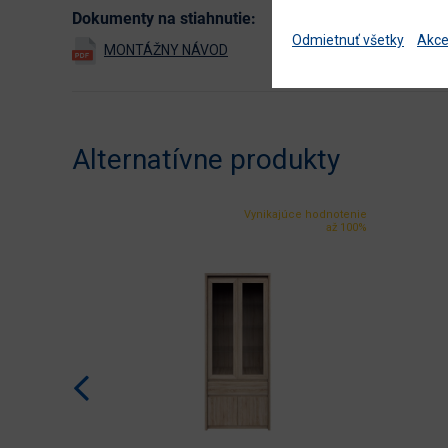
Dokumenty na stiahnutie:
Odmietnuť všetky
Akce
Alternatívne produkty
Vynikajúce hodnotenie
až 100%