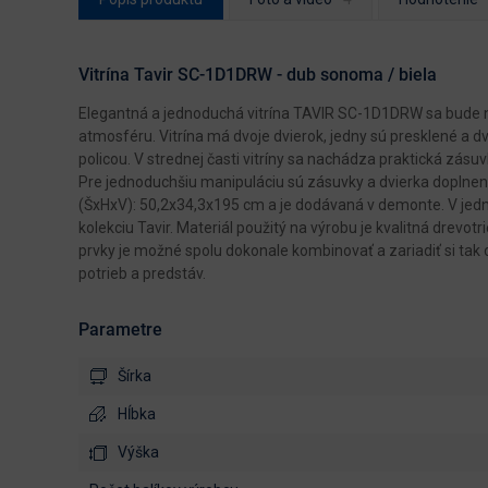
Vitrína Tavir SC-1D1DRW - dub sonoma / biela
Elegantná a jednoduchá vitrína TAVIR SC-1D1DRW sa bude n
atmosféru. Vitrína má dvoje dvierok, jedny sú presklené a dv
policou. V strednej časti vitríny sa nachádza praktická zás
Pre jednoduchšiu manipuláciu sú zásuvky a dvierka doplnen
(ŠxHxV): 50,2x34,3x195 cm a je dodávaná v demonte. V jednod
kolekciu Tavir. Materiál použitý na výrobu je kvalitná drevot
prvky je možné spolu dokonale kombinovať a zariadiť si tak 
potrieb a predstáv.
Parametre
Šírka
Hĺbka
Výška