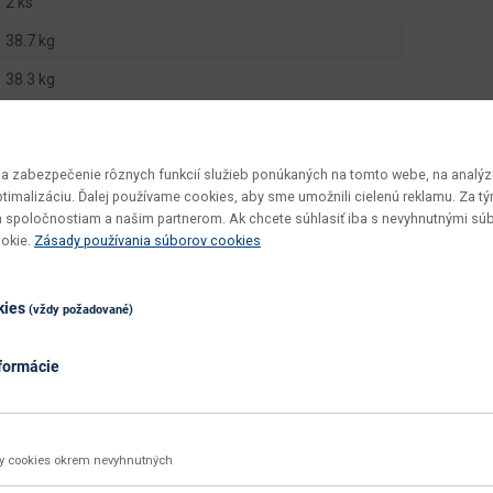
2 ks
38.7 kg
38.3 kg
1 ks
0.3352 m3
 zabezpečenie rôznych funkcií služieb ponúkaných na tomto webe, na analýzu
Tavir SC-1D1DRW
optimalizáciu. Ďalej používame cookies, aby sme umožnili cielenú reklamu. Za 
 spoločnostiam a našim partnerom. Ak chcete súhlasiť iba s nevyhnutnými sú
v demonte
ookie.
Zásady používania súborov cookies
vyžaduje zručnosť
kies
utierať navlhko
(vždy požadované)
dub sonoma
formácie
biela
dub sonoma / biela
ky cookies okrem nevyhnutných
Zobraziť ďalšie parametre