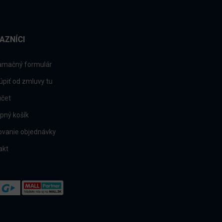
AZNÍCI
amačný formulár
úpiť od zmluvy tu
účet
pný košík
ovanie objednávky
akt