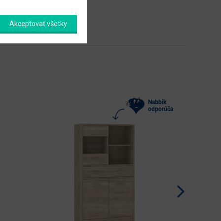
Akceptovať všetky
Nabbík
odporúča