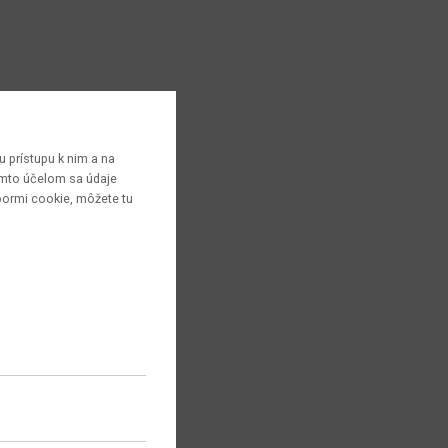
 prístupu k nim a na
týmto účelom sa údaje
bormi cookie, môžete tu