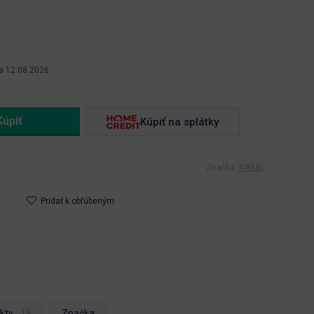
a 12.08.2026
Kúpiť na splátky
Značka:
NABBI
Pridať k obľúbeným
kty
Značka