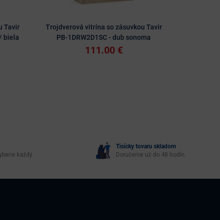
u Tavir
Trojdverová vitrína so zásuvkou Tavir
Vitrína Ta
 biela
PB-1DRW2D1SC - dub sonoma
111.00 €
Tisícky tovaru skladom
yberie každý
Doručenie už do 48 hodín