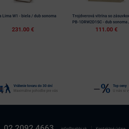
na Lima W1 - biela / dub sonoma
Trojdverová vitrína so zásuvko
PB-1DRW2D1SC - dub sonoma /
231.00 €
111.00 €
Vrátenie tovaru do 30 dní
Top ceny
Maximálne pohodlie pre vás
U nás si v
02 2092 4663
info@nabbi.sk
Kontaktné údaje