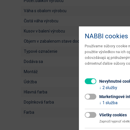
počet balíkov výrobcu
váha s obalom výrobcu
čistá váha výrobcu
kusov v balení výrobcu
NABBI cookies
objem v zabalenom stave dodávateľa
Používame súbory cookie na
typové označenie
použitie výsledkov na ich 
odovzdávajú aj pridruženým
dodáva sa
odmietnuť ďalšie súbory c
montáž
Nevyhnutné coo
údržba
2 služby
hlavná farba
Marketingové in
doplnková farba
1 služba
farba
Všetky cookies
Zapnúť/vypnúť všet