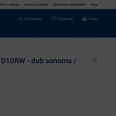
etko o nákupe
Doprava a platba
Sledovanie objednávky
Blog
Prihlásenie
Obľúbené
Košík
C-1D1DRW - dub sonoma /