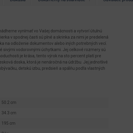
ádherne vynímať vo Vašej domácnosti a vytvorí útulnú
ierka v spodnej časti sú plné a skrinka za nimi je predelená
uvka na odloženie dokumentov alebo iných potrebných vecí.
é sivými vodorovnými úchytkami. Jej celkové rozmery sú
uchosti je krása, tento výrok na sto percent platí pre
riesková doska, ktorá je nenáročná na údržbu. Jej jednotlivé
obývačku, detskú izbu, predsieň a spálňu podľa vlastných
50.2 cm
34.3 cm
195 cm