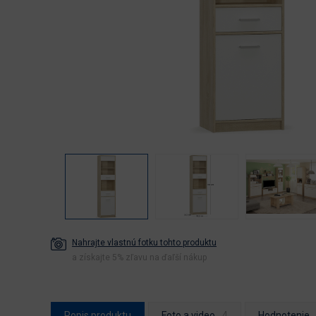
Nahrajte vlastnú fotku tohto produktu
a získajte 5% zľavu na ďaľší nákup
Popis produktu
Foto a video
Hodnotenie