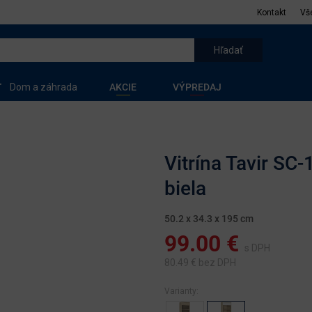
Kontakt
Vš
Dom a záhrada
AKCIE
VÝPREDAJ
Vitrína Tavir S
biela
50.2 x 34.3 x 195 cm
99.00
€
s DPH
80.49
€ bez DPH
Varianty: