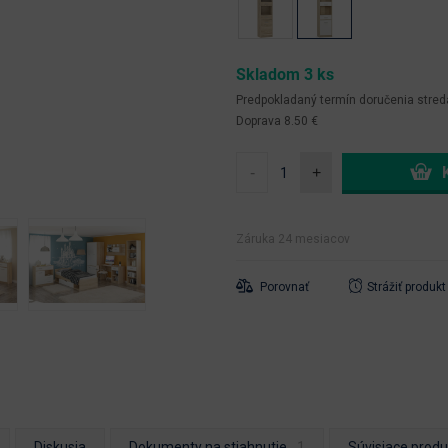
Skladom 3 ks
Predpokladaný termín doručenia
stred
Doprava 8.50 €
-
+
Záruka 24 mesiacov
Porovnať
Strážiť produkt
Diskusia
Dokumenty na stiahnutie
Súvisiace produ