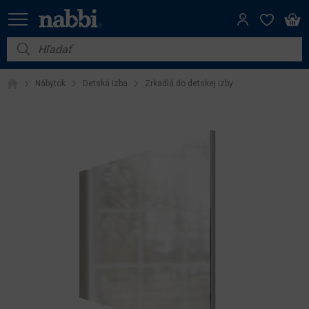
Nábytok
Nábytok
Detská izba
Zrkadlá do detskej izby
Vybavenie do domácnosti
Dom a záhrada
Akcie
Výpredaj