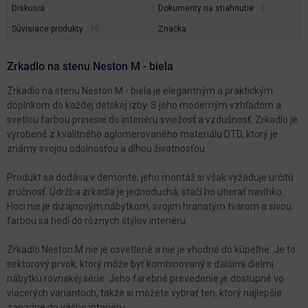
Diskusia
Dokumenty na stiahnutie
Súvisiace produkty
Značka
Zrkadlo na stenu Neston M - biela
Zrkadlo na stenu Neston M - biela je elegantným a praktickým
doplnkom do každej detskej izby. S jeho moderným vzhľadom a
svetlou farbou prinesie do interiéru sviežosť a vzdušnosť. Zrkadlo je
vyrobené z kvalitného aglomerovaného materiálu DTD, ktorý je
známy svojou odolnosťou a dlhou životnosťou.
Produkt sa dodáva v demonte, jeho montáž si však vyžaduje určitú
zručnosť. Údržba zrkadla je jednoduchá, stačí ho utierať navlhko.
Hoci nie je dizajnovým nábytkom, svojim hranatým tvarom a sivou
farbou sa hodí do rôznych štýlov interiéru.
Zrkadlo Neston M nie je osvetlené a nie je vhodné do kúpeľne. Je to
sektorový prvok, ktorý môže byť kombinovaný s ďalšími dielmi
nábytku rovnakej série. Jeho farebné prevedenie je dostupné vo
viacerých variantoch, takže si môžete vybrať ten, ktorý najlepšie
zapadne do vášho interiéru.