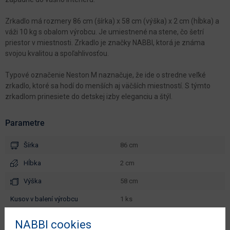
Zrkadlo má rozmery 86 cm (šírka) x 58 cm (výška) x 2 cm (hĺbka) a
váži 10 kg s obalom výrobcu. Je umiestnené na stene, čo šetrí
priestor v miestnosti. Zrkadlo je značky NABBI, ktorá je známa
svojou kvalitou a spoľahlivosťou.
Typové označenie Neston M naznačuje, že ide o stredne veľké
zrkadlo, ktoré sa hodí do menších aj väčších miestností. S týmto
zrkadlom prinesiete do detskej izby eleganciu a štýl.
Parametre
Šírka
86 cm
Hĺbka
2 cm
Výška
58 cm
kusov v balení výrobcu
1 ks
váha s obalom výrobcu
10 kg
NABBI cookies