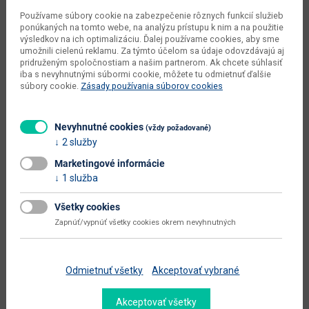
objem v zabalenom stave
0.023 m3
Používame súbory cookie na zabezpečenie rôznych funkcií služieb
výrobcu
ponúkaných na tomto webe, na analýzu prístupu k nim a na použitie
výsledkov na ich optimalizáciu. Ďalej používame cookies, aby sme
počet balíkov výrobcu
1 ks
umožnili cielenú reklamu. Za týmto účelom sa údaje odovzdávajú aj
pridruženým spoločnostiam a našim partnerom. Ak chcete súhlasiť
typové označenie
Neston M
iba s nevyhnutnými súbormi cookie, môžete tu odmietnuť ďalšie
súbory cookie.
Zásady používania súborov cookies
dodáva sa
v demonte
montáž
vyžaduje zručnosť
Nevyhnutné cookies
(vždy požadované)
údržba
utierať navlhko
2 služby
Marketingové informácie
hlavná farba
sivá
1 služba
doplnková farba
dub
Všetky cookies
farba
biela
Zapnúť/vypnúť všetky cookies okrem nevyhnutných
hlavný materiál
aglomerovaný materiál
Zobraziť ďalšie parametre
Odmietnuť všetky
Akceptovať vybrané
Dokumenty na stiahnutie:
Akceptovať všetky