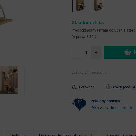
Skladom >5 ks
Predpokladaný termín doručenia
stred
Doprava 8.50 €
-
+
Záruka 24 mesiacov
Porovnať
Strážiť produkt
nákupný poradca:
Ako zariadiť predsieň
Diskusia
Dokumenty na stiahnutie
Súvisiace produ