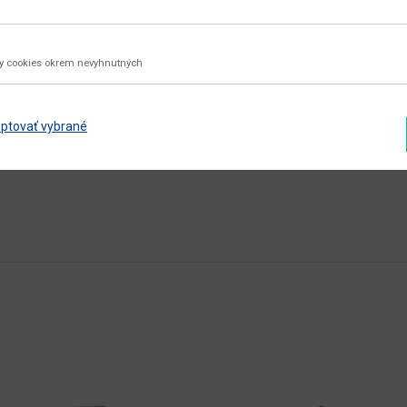
dub
dub artisan
ky cookies okrem nevyhnutných
nie
aglomerovaný materiál
ptovať vybrané
Zobraziť ďalšie parametre