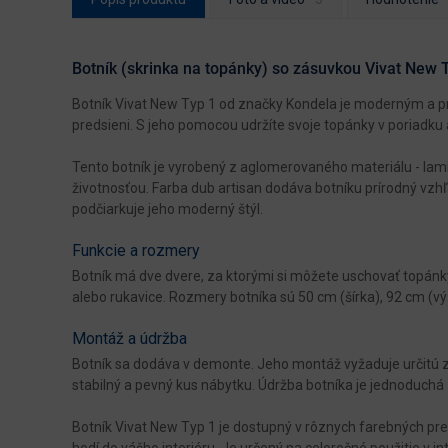
Botník (skrinka na topánky) so zásuvkou Vivat New T
Botník Vivat New Typ 1 od značky Kondela je moderným a pr
predsieni. S jeho pomocou udržíte svoje topánky v poriadku
Tento botník je vyrobený z aglomerovaného materiálu - lam
životnosťou. Farba dub artisan dodáva botníku prírodný vzhľ
podčiarkuje jeho moderný štýl.
Funkcie a rozmery
Botník má dve dvere, za ktorými si môžete uschovať topánky
alebo rukavice. Rozmery botníka sú 50 cm (šírka), 92 cm (vý
Montáž a údržba
Botník sa dodáva v demonte. Jeho montáž vyžaduje určitú zru
stabilný a pevný kus nábytku. Údržba botníka je jednoduchá -
Botník Vivat New Typ 1 je dostupný v rôznych farebných prev