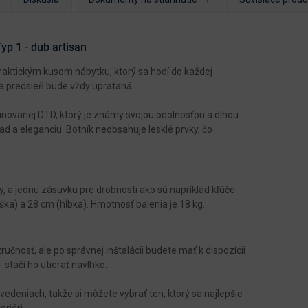
yp 1 - dub artisan
aktickým kusom nábytku, ktorý sa hodí do každej
 a predsieň bude vždy uprataná.
inovanej DTD, ktorý je známy svojou odolnosťou a dlhou
ad a eleganciu. Botník neobsahuje lesklé prvky, čo
, a jednu zásuvku pre drobnosti ako sú napríklad kľúče
ška) a 28 cm (hĺbka). Hmotnosť balenia je 18 kg.
čnosť, ale po správnej inštalácii budete mať k dispozícii
 stačí ho utierať navlhko.
edeniach, takže si môžete vybrať ten, ktorý sa najlepšie