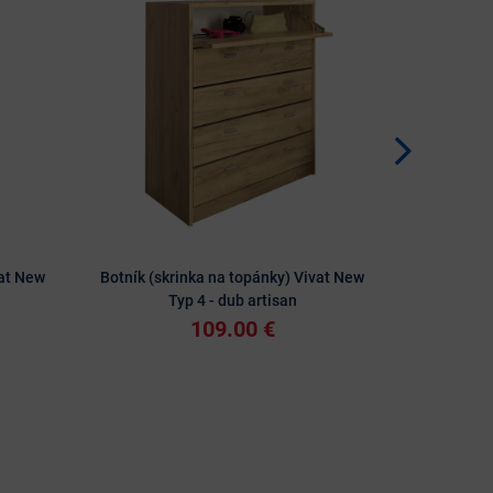
vat New
Botník (skrinka na topánky) Vivat New
Botník (skr
Typ 4 - dub artisan
109.00 €