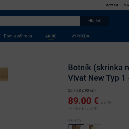
Kontakt
Vš
Dom a záhrada
AKCIE
VÝPREDAJ
Botník (skrinka 
Vivat New Typ 1 
50 x 28 x 92 cm
89.00
€
s DPH
72.36
€ bez DPH
Varianty: