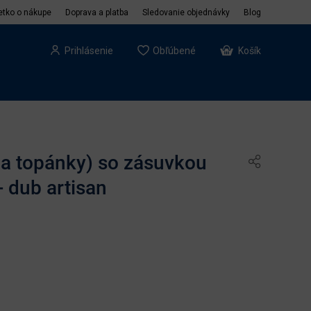
etko o nákupe
Doprava a platba
Sledovanie objednávky
Blog
Prihlásenie
Obľúbené
Košík
na topánky) so zásuvkou
- dub artisan