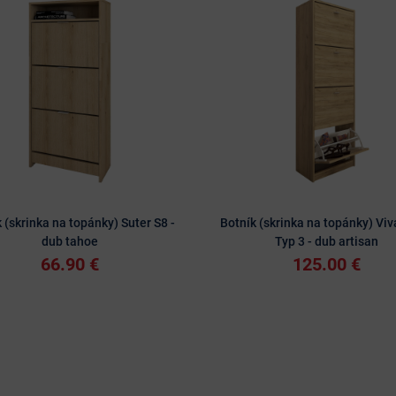
 (skrinka na topánky) Suter S8 -
Botník (skrinka na topánky) Vi
dub tahoe
Typ 3 - dub artisan
66.90 €
125.00 €