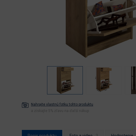
Nahrajte vlastnú fotku tohto produktu
a získajte 5% zľavu na ďaľší nákup
Popis produktu
Foto a video
Hodnotenie