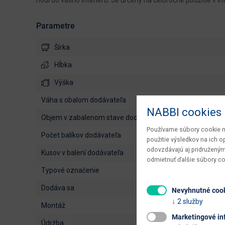
hodí do vášho interiéru. Je určený na celoročné použitie v int
Parametre
Šírka
Hĺbka
Výška
váha s obalom dodávateľa
NABBI cookies
objem v zabalenom stave dodávateľa
Používame súbory cookie na
počet balíkov dodávateľa
použitie výsledkov na ich 
odovzdávajú aj pridruženým
kusov v balení dodávateľa
odmietnuť ďalšie súbory c
typové označenie
dodáva sa
Nevyhnutné coo
2 služby
montáž
Marketingové in
údržba