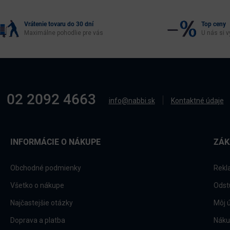
Vrátenie tovaru do 30 dní
Top ceny
Maximálne pohodlie pre vás
U nás si v
02 2092 4663
info@nabbi.sk
Kontaktné údaje
INFORMÁCIE O NÁKUPE
ZÁK
Obchodné podmienky
Rekl
Všetko o nákupe
Odst
Najčastejšie otázky
Môj 
Doprava a platba
Náku