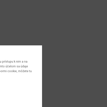
 prístupu k nim a na
týmto účelom sa údaje
bormi cookie, môžete tu