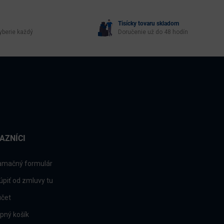
Tisícky tovaru skladom
yberie každý
Doručenie už do 48 hodín
AZNÍCI
amačný formulár
úpiť od zmluvy tu
účet
pný košík