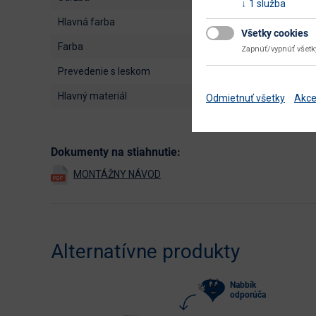
1 služba
hlavná farba
Všetky cookies
farba
Zapnúť/vypnúť všet
prevedenie s leskom
hlavný materiál
Odmietnuť všetky
Akce
Dokumenty na stiahnutie:
Alternatívne produkty
Nabbík
odporúča