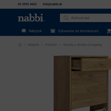
02 2092 4663
info@nabbi.sk
Nábytok
Vybavenie do domácnosti
Nábytok
Predsieň
Botníky a skrinky na topánky