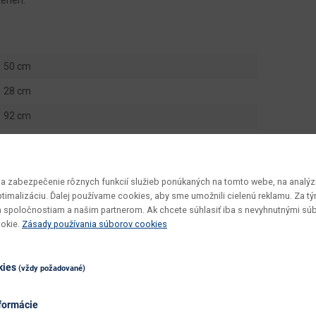
eriéri.
50 cm
28 cm
92 cm
18 kg
0.0411 m3
 zabezpečenie rôznych funkcií služieb ponúkaných na tomto webe, na analýzu
1 ks
optimalizáciu. Ďalej používame cookies, aby sme umožnili cielenú reklamu. Za 
 spoločnostiam a našim partnerom. Ak chcete súhlasiť iba s nevyhnutnými sú
1 ks
ookie.
Zásady používania súborov cookies
Vivat New Typ 1
v demonte
kies
(vždy požadované)
vyžaduje zručnosť
formácie
utierať navlhko