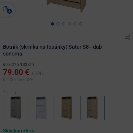
Botník (skrinka na topánky) Suter S8 - dub
sonoma
60 x 27 x 132 cm
79.00
€
s DPH
64.23
€ bez DPH
Varianty:
Skladom >5 ks