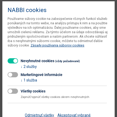
objem v zabalenom stave
0.088 m3
NABBI cookies
výrobcu
Používame súbory cookie na zabezpečenie rôznych funkcií služieb
počet balíkov výrobcu
1 ks
ponúkaných na tomto webe, na analýzu prístupu k nim a na použitie
výsledkov na ich optimalizáciu. Ďalej používame cookies, aby sme
kusov v balení výrobcu
1 ks
umožnili cielenú reklamu. Za týmto účelom sa údaje odovzdávajú aj
pridruženým spoločnostiam a našim partnerom. Ak chcete súhlasiť
váha s obalom výrobcu
31 kg
iba s nevyhnutnými súbormi cookie, môžete tu odmietnuť ďalšie
súbory cookie.
Zásady používania súborov cookies
typové označenie
Suter S8
dodáva sa
v demonte
Nevyhnutné cookies
(vždy požadované)
montáž
vyžaduje zručnosť
2 služby
údržba
utierať navlhko
Marketingové informácie
1 služba
hlavná farba
dub sonoma
Všetky cookies
farba
dub sonoma
Zapnúť/vypnúť všetky cookies okrem nevyhnutných
prevedenie s leskom
nie
hlavný materiál
aglomerovaný materiál
Odmietnuť všetky
Akceptovať vybrané