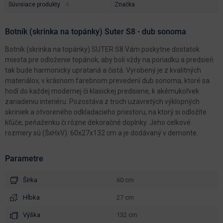
Súvisiace produkty
Značka
Botník (skrinka na topánky) Suter S8 - dub sonoma
Botník (skrinka na topánky) SUTER S8 Vám poskytne dostatok
miesta pre odloženie topánok, aby boli vždy na poriadku a predsieň
tak bude harmonicky uprataná a čistá. Vyrobený je z kvalitných
materiálov, v krásnom farebnom prevedení dub sonoma, ktoré sa
hodí do každej modernej či klasickej predsiene, k akémukoľvek
zariadeniu interiéru. Pozostáva z troch uzavretých výklopných
skriniek a otvoreného odkladacieho priestoru, na ktorý si odložíte
kľúče, peňaženku či rôzne dekoračné doplnky. Jeho celkové
rozmery sú (ŠxHxV): 60x27x132 cm a je dodávaný v demonte.
Parametre
Šírka
60 cm
Hĺbka
27 cm
Výška
132 cm