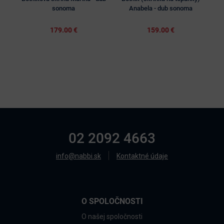
sonoma
Anabela - dub sonoma
Li
179.00 €
159.00 €
02 2092 4663
info@nabbi.sk
Kontaktné údaje
O SPOLOČNOSTI
O našej spoločnosti