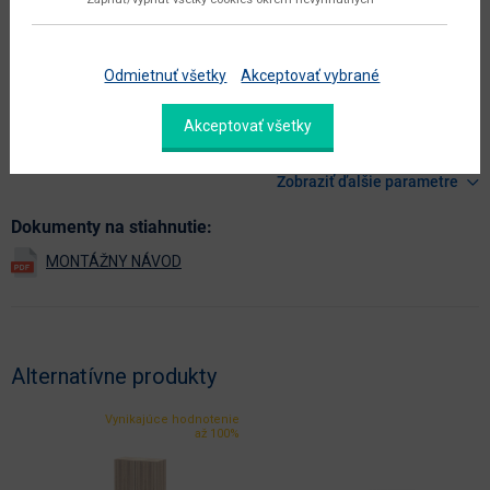
hlavná farba
dub sonoma
farba
dub sonoma
Odmietnuť všetky
Akceptovať vybrané
prevedenie s leskom
nie
Akceptovať všetky
hlavný materiál
aglomerovaný materiál
Zobraziť ďalšie parametre
Dokumenty na stiahnutie:
Alternatívne produkty
Vynikajúce hodnotenie
až 100%