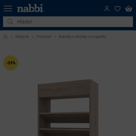
Nábytok
Nábytok
Predsieň
Botníky a skrinky na topánky
Vybavenie do domácnosti
Dom a záhrada
-33%
Akcie
Výpredaj