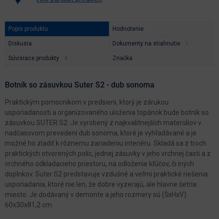
Popis produktu
Hodnotenie
Diskusia
Dokumenty na stiahnutie
Súvisiace produkty
Značka
Botník so zásuvkou Suter S2 - dub sonoma
Praktickým pomocníkom v predsieni, ktorý je zárukou
usporiadanosti a organizovaného uloženia topánok bude botník so
zásuvkou SUTER S2. Je vyrobený z najkvalitnejších materiálov v
nadčasovom prevedení dub sonoma, ktoré je vyhľadávané a je
možné ho zladiť k rôznemu zariadeniu interiéru. Skladá sa z troch
praktických otvorených políc, jednej zásuvky v jeho vrchnej časti a z
vrchného odkladacieho priestoru, na odloženie kľúčov, či iných
doplnkov. Suter S2 predstavuje vzdušné a veľmi praktické riešenia
usporiadania, ktoré nie len, že dobre vyzerajú, ale hlavne šetria
miesto. Je dodávaný v demonte a jeho rozmery sú (ŠxHxV):
60x30x81,2 cm.