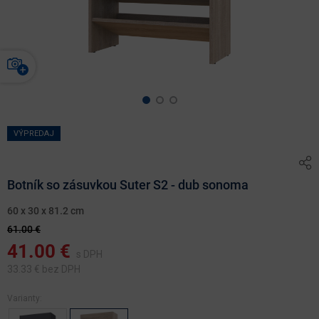
VÝPREDAJ
Botník so zásuvkou Suter S2 - dub sonoma
60 x 30 x 81.2 cm
61.00 €
41.00
€
s DPH
33.33
€ bez DPH
Varianty: