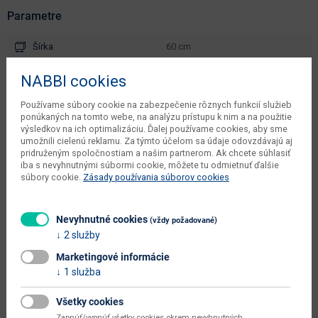
Parametre
Šírka
60 cm
Hĺbka
30 cm
NABBI cookies
Výška
81.2 cm
Používame súbory cookie na zabezpečenie rôznych funkcií služieb
ponúkaných na tomto webe, na analýzu prístupu k nim a na použitie
počet balíkov výrobcu
1 ks
výsledkov na ich optimalizáciu. Ďalej používame cookies, aby sme
umožnili cielenú reklamu. Za týmto účelom sa údaje odovzdávajú aj
kusov v balení výrobcu
1 ks
pridruženým spoločnostiam a našim partnerom. Ak chcete súhlasiť
iba s nevyhnutnými súbormi cookie, môžete tu odmietnuť ďalšie
váha s obalom výrobcu
20 kg
súbory cookie.
Zásady používania súborov cookies
objem v zabalenom stave
0.0345 m3
výrobcu
Nevyhnutné cookies
(vždy požadované)
2 služby
typové označenie
Suter S2
Marketingové informácie
dodáva sa
v demonte
1 služba
montáž
vyžaduje zručnosť
Všetky cookies
údržba
utierať navlhko
Zapnúť/vypnúť všetky cookies okrem nevyhnutných