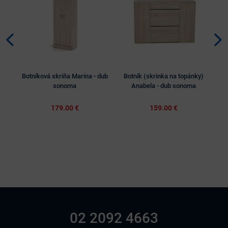
Botníková skriňa Marina - dub
Botník (skrinka na topánky)
B
sonoma
Anabela - dub sonoma
Li
179.00 €
159.00 €
02 2092 4663